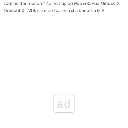
roghnaithe mar an 44ú háit ag an
Nua Eabhrac Mets
sa
2
Dréacht 011 MLB, chuir sé tús lena shlí bheatha MLB.
ad