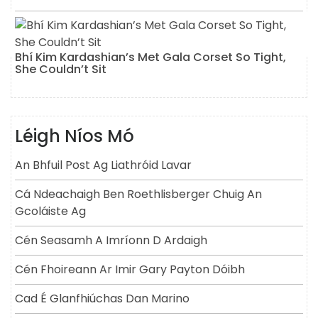
Bhí Kim Kardashian’s Met Gala Corset So Tight,
She Couldn’t Sit
Léigh Níos Mó
An Bhfuil Post Ag Liathróid Lavar
Cá Ndeachaigh Ben Roethlisberger Chuig An
Gcoláiste Ag
Cén Seasamh A Imríonn D Ardaigh
Cén Fhoireann Ar Imir Gary Payton Dóibh
Cad É Glanfhiúchas Dan Marino