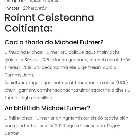
Instagram
:
9,445 leantóir
Twitter
:
23k leantóir
Roinnt Ceisteanna
Coitianta:
Cad a tharla do Michael Fulmer?
D’fhulaing Michael Fulmer brú oblique agus máinliacht
glúine sa
Séasúr 2018
. Mar an gcéanna, díreach roimh thús
shéasúr 2019, bhí deacrachtaí eile aige freisin: obráid
Tommy John.
Úsáidtear atógáil ligament comhthaobhachta ulnar (UCL)
chun ligament comhthaobhachta ulnar stróicthe a dheisiú
taobh istigh den uillinn.
An bhfillfidh Michael Fulmer?
D’fhill Michael Fulmer ar an ngníomh tar éis dó teacht slán
óna ghortuithe i séasúr 2020 agus d’imir sé don
Tíogair
Detroit
.