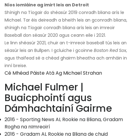
Níos iomláine ag imirt leis an Detroit
Shínigh na Tíogair do shéasúr 2019 conradh bliana arís le
Michael. Tar éis deireadh a bheith leis an gconradh bliana,
shínigh na Tíogair conradh bliana arís leis an imreoir
Baseball don séasúr 2020 agus ceann eile i 2021.
Le linn shéasúr 2021, chuir an t-imreoir baseball tús leis an
séasúr leis an Bullpen. I gcluiche i gcoinne
Boston Red Sox,
agus thaifead sé a chéad ghairm bheatha ach amháin in
inní breise.
Cé Mhéad Páiste Atá Ag Michael Strahan
Michael Fulmer |
Buaicphointí agus
Dámhachtainí Gairme
2016 - Sporting News AL Rookie na Bliana, Gradam
Rogha na nImreoirí
2016 - Gradam AL Rookie na Bliana de chuid