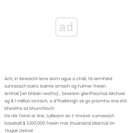
ad
Ach, in éineacht lena ainm agus a cháil, tá iarmhéid
suntasach bainc bainte amach ag Fulmer freisin.
Amhail [an bhliain reatha]
,
Seasann glanfhiúchas Michael
ag $ 1 milliún iontach, a d'fhaibhrigh sé go príomha óna shlí
bheatha sa bhunchloch.
De réir foinsí ar líne, tuilleann an t-imreoir cumasach
baseball $ 3,100,000 freisin mar thuarastal bliantúil ón
Tíogair Detroit
.