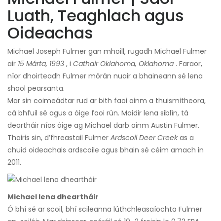
Luath, Teaghlach agus
Oideachas
Michael Joseph Fulmer gan mhoill, rugadh Michael Fulmer
air
15 Márta, 1993
, i
Cathair Oklahoma, Oklahoma
. Faraor,
níor dhoirteadh Fulmer mórán nuair a bhaineann sé lena
shaol pearsanta.
Mar sin coimeádtar rud ar bith faoi ainm a thuismitheora,
cá bhfuil sé agus a óige faoi rún. Maidir lena siblín, tá
deartháir níos óige ag Michael darb ainm Austin Fulmer.
Thairis sin, d’fhreastail Fulmer
Ardscoil Deer Creek
as a
chuid oideachais ardscoile agus bhain sé céim amach in
2011.
Michael lena dheartháir
Ó bhí sé ar scoil, bhí scileanna lúthchleasaíochta Fulmer