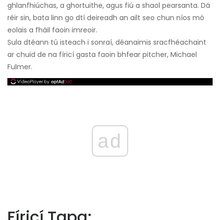
ghlanfhiúchas, a ghortuithe, agus fiú a shaol pearsanta. Dá
réir sin, bata linn go dtí deireadh an ailt seo chun níos mó
eolais a fháil faoin imreoir.
Sula dtéann tú isteach i sonraí, déanaimis sracfhéachaint
ar chuid de na fíricí gasta faoin bhfear pitcher, Michael
Fulmer.
ad
Fíricí Tapa: