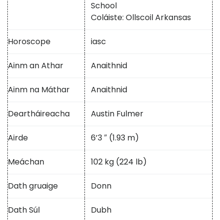
School
Coláiste: Ollscoil Arkansas
Horoscope
iasc
Ainm an Athar
Anaithnid
Ainm na Máthar
Anaithnid
Deartháireacha
Austin Fulmer
Airde
6’3 ″ (1.93 m)
Meáchan
102 kg (224 lb)
Dath gruaige
Donn
Dath Súl
Dubh