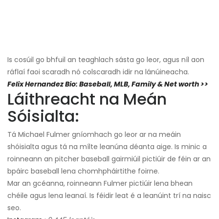
Is cosúil go bhfuil an teaghlach sásta go leor, agus níl aon
ráflaí faoi scaradh nó colscaradh idir na lánúineacha.
Felix Hernandez Bio: Baseball, MLB, Family & Net worth >>
Láithreacht na Meán
Sóisialta:
Tá Michael Fulmer gníomhach go leor ar na meáin
shóisialta agus tá na mílte leanúna déanta aige. Is minic a
roinneann an pitcher baseball gairmiúil pictiúir de féin ar an
bpáirc baseball lena chomhpháirtithe foirne.
Mar an gcéanna, roinneann Fulmer pictiúir lena bhean
chéile agus lena leanaí. Is féidir leat é a leanúint trí na naisc
seo.