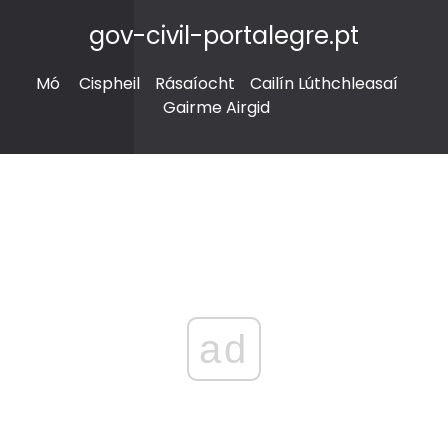
gov-civil-portalegre.pt
Mó
Cispheil
Rásaíocht
Cailín Lúthchleasaí
Gairme Airgid
ad