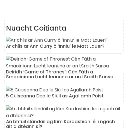
Nuacht Coitianta
Ar chlis ar Ann Curry ó ‘Inniu’ le Matt Lauer?
Deiridh ‘Game of Thrones’: Cén Fáth a
Smaoiníonn Lucht leanúna ar an tSraith Sansa
5 Cúiseanna Dea le Siúil as Agallamh Poist
An bhfuil slándáil ag Kim Kardashian léi i ngach
áit a dtéann sí?