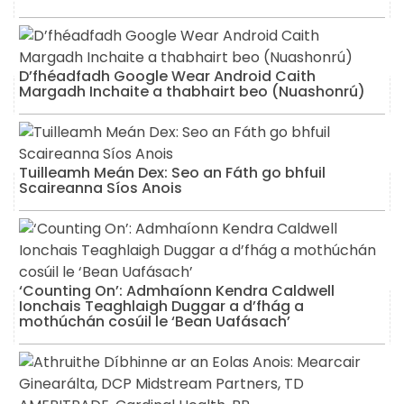
D’fhéadfadh Google Wear Android Caith
Margadh Inchaite a thabhairt beo (Nuashonrú)
Tuilleamh Meán Dex: Seo an Fáth go bhfuil
Scaireanna Síos Anois
‘Counting On’: Admhaíonn Kendra Caldwell
Ionchais Teaghlaigh Duggar a d’fhág a
mothúchán cosúil le ‘Bean Uafásach’