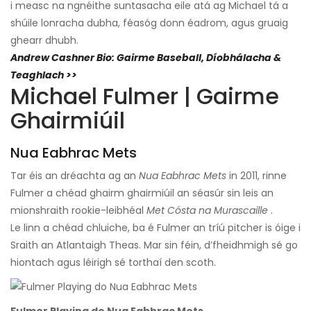
i measc na ngnéithe suntasacha eile atá ag Michael tá a
shúile lonracha dubha, féasóg donn éadrom, agus gruaig
ghearr dhubh.
Andrew Cashner Bio: Gairme Baseball, Díobhálacha &
Teaghlach >>
Michael Fulmer | Gairme
Ghairmiúil
Nua Eabhrac Mets
Tar éis an dréachta ag an
Nua Eabhrac Mets
in 2011, rinne
Fulmer a chéad ghairm ghairmiúil an séasúr sin leis an
mionshraith rookie-leibhéal
Met Cósta na Murascaille
.
Le linn a chéad chluiche, ba é Fulmer an tríú pitcher is óige i
Sraith an Atlantaigh Theas. Mar sin féin, d’fheidhmigh sé go
hiontach agus léirigh sé torthaí den scoth.