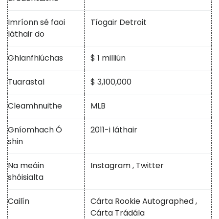
Imríonn sé faoi
Tíogair Detroit
láthair do
Ghlanfhiúchas
$ 1 milliún
Tuarastal
$ 3,100,000
Cleamhnuithe
MLB
Gníomhach Ó
2011-i láthair
shin
Na meáin
Instagram
,
Twitter
shóisialta
Cailín
Cárta Rookie Autographed
,
Cárta Trádála