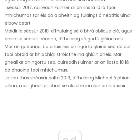
I séasúr 2017, cuireadh Fulmer ar an liosta 10 lá faoi
mhíchumas tar éis dó a bheith ag fulaingt ó néatitis ulnar
elbow ceart.
Maidir le séasúr 2018, d’fhulaing sé ó bhrú oblique clé, agus
ansin sa séasúr céanna, d’fhulaing sé gortú glúine arís.
Mar an gcéanna, ba chúis leis an ngortú glúine seo dó dul
faoi obráid ar bhiachlár stróicthe ina ghlúin dheis. Mar
gheall ar an ngortú seo, cuireadh Fulmer ar an liosta 10 lá
do dhaoine faoi mhíchumas.
Le linn thús shéasúr rialta 2019, d’fhulaing Michael ó phian
uillinn, mar gheall ar chaill sé cluiche iomlán an tséasúir.