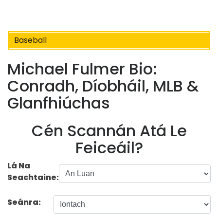
Baseball
Michael Fulmer Bio:
Conradh, Díobháil, MLB &
Glanfhiúchas
Cén Scannán Atá Le
Feiceáil?
Lá Na
Seachtaine:
Seánra: