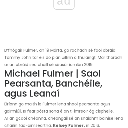
ad
D’fhógair Fulmer, an 19 Márta, go rachadh sé faoi obráid
Tommy John tar éis dó pian uillinn a fhulaingt. Mar thoradh
ar an obráid seo chaill sé séasúr iomlán 2019.
Michael Fulmer | Saol
Pearsanta, Banchéile,
agus Leanaí
Éiríonn go maith le Fulmer lena shaol pearsanta agus
gairmiúil. Is fear pósta sona é an t-imreoir óg cispheile.
Ar an gcaoi chéanna, cheangail sé an snaidhm bainise lena
chailín fad-aimseartha,
Kelsey Fulmer,
in 2016.