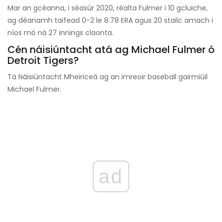
Mar an gcéanna, i séasúr 2020, réalta Fulmer i 10 gcluiche,
ag déanamh taifead 0-2 le 8.78 ERA agus 20 stailc amach i
níos mó ná 27 innings claonta.
Cén náisiúntacht atá ag Michael Fulmer ó
Detroit Tigers?
Tá Náisiúntacht Mheiriceá ag an imreoir baseball gairmiúil
Michael Fulmer.
ad