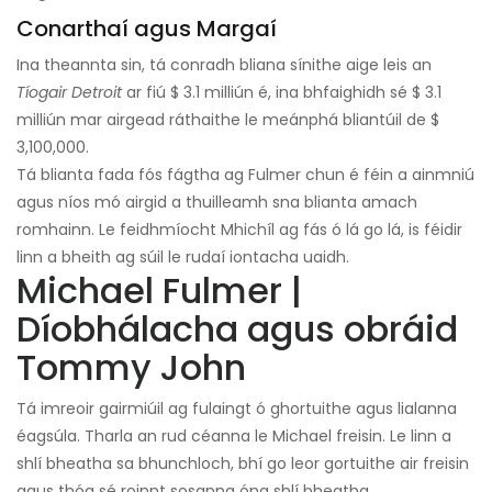
Conarthaí agus Margaí
Ina theannta sin, tá conradh bliana sínithe aige leis an
Tíogair Detroit
ar fiú $ 3.1 milliún é, ina bhfaighidh sé $ 3.1
milliún mar airgead ráthaithe le meánphá bliantúil de $
3,100,000.
Tá blianta fada fós fágtha ag Fulmer chun é féin a ainmniú
agus níos mó airgid a thuilleamh sna blianta amach
romhainn. Le feidhmíocht Mhichíl ag fás ó lá go lá, is féidir
linn a bheith ag súil le rudaí iontacha uaidh.
Michael Fulmer |
Díobhálacha agus obráid
Tommy John
Tá imreoir gairmiúil ag fulaingt ó ghortuithe agus lialanna
éagsúla. Tharla an rud céanna le Michael freisin. Le linn a
shlí bheatha sa bhunchloch, bhí go leor gortuithe air freisin
agus thóg sé roinnt sosanna óna shlí bheatha.