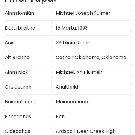
Ainm iomlán
Michael Joseph Fulmer
Dáta breithe
15 Márta, 1993
Aois
28 bliain d’aois
Áit Breithe
Cathair Oklahoma, Oklahoma
Ainm Nick
Michael, An Pluiméir
Creideamh
Anaithnid
Náisiúntacht
Meiriceánach
Eitneachas
Bán
Oideachas
Ardscoil: Deer Creek High