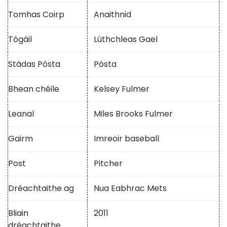
Tomhas Coirp
Anaithnid
Tógáil
Lúthchleas Gael
Stádas Pósta
Pósta
Bhean chéile
Kelsey Fulmer
Leanaí
Miles Brooks Fulmer
Gairm
Imreoir baseball
Post
Pitcher
Dréachtaithe ag
Nua Eabhrac Mets
Bliain
2011
dréachtaithe