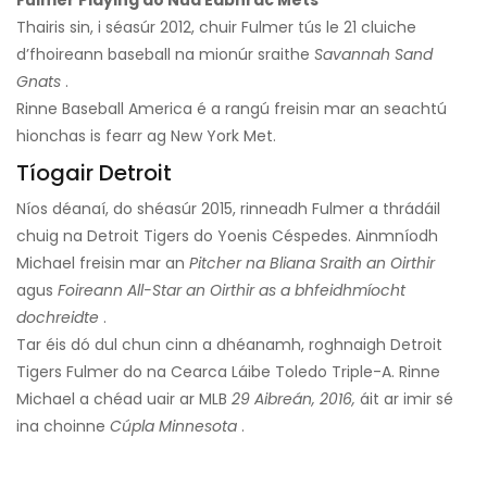
Fulmer Playing do Nua Eabhrac Mets
Thairis sin, i séasúr 2012, chuir Fulmer tús le 21 cluiche
d’fhoireann baseball na mionúr sraithe
Savannah Sand
Gnats
.
Rinne Baseball America é a rangú freisin mar an seachtú
hionchas is fearr ag New York Met.
Tíogair Detroit
Níos déanaí, do shéasúr 2015, rinneadh Fulmer a thrádáil
chuig na Detroit Tigers do Yoenis Céspedes. Ainmníodh
Michael freisin mar an
Pitcher na Bliana Sraith an Oirthir
agus
Foireann All-Star an Oirthir as a bhfeidhmíocht
dochreidte
.
Tar éis dó dul chun cinn a dhéanamh, roghnaigh Detroit
Tigers Fulmer do na Cearca Láibe Toledo Triple-A. Rinne
Michael a chéad uair ar MLB
29 Aibreán, 2016,
áit ar imir sé
ina choinne
Cúpla Minnesota
.