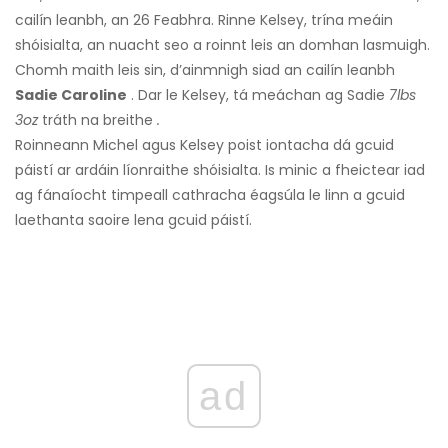
cailín leanbh, an 26 Feabhra. Rinne Kelsey, trína meáin
shóisialta, an nuacht seo a roinnt leis an domhan lasmuigh.
Chomh maith leis sin, d’ainmnigh siad an cailín leanbh
Sadie Caroline
. Dar le Kelsey, tá meáchan ag Sadie
7lbs
3oz
tráth na breithe
.
Roinneann Michel agus Kelsey poist iontacha dá gcuid
páistí ar ardáin líonraithe shóisialta. Is minic a fheictear iad
ag fánaíocht timpeall cathracha éagsúla le linn a gcuid
laethanta saoire lena gcuid páistí.
ad