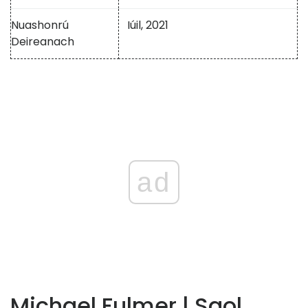
Nuashonrú
Iúil, 2021
Deireanach
ad
Michael Fulmer | Saol