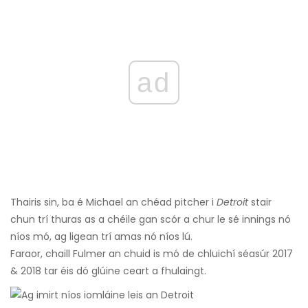
ad
Thairis sin, ba é Michael an chéad pitcher i
Detroit
stair
chun trí thuras as a chéile gan scór a chur le sé innings nó
níos mó, ag ligean trí amas nó níos lú.
Faraor, chaill Fulmer an chuid is mó de chluichí séasúr 2017
& 2018 tar éis dó glúine ceart a fhulaingt.