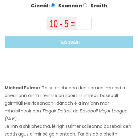
Cineál:
Scannán
Sraith
Taispeáin
Michael Fulmer
Tá sé ar cheann den iliomad imreoirí a
dhéanann ainm i réimse an spóirt. Is imreoir baseball
gairmiúil Meiriceánach ildánach é a imríonn mar
mhaisitheoir don
Tíogair Detroit
de
Baseball Major League
(MLB)
.
Le linn a shlí bheatha, léirigh Fulmer scileanna baseball den
scoth agus d’imir sé go hiontach. Tar éis dó a bheith