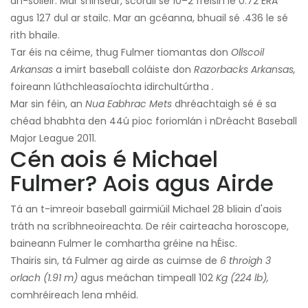
an-soiléir. Mar shinsear, scóráil sé 10–2 freisin le 0.72 ERA
agus 127 dul ar stailc. Mar an gcéanna, bhuail sé .436 le sé
rith bhaile.
Tar éis na céime, thug Fulmer tiomantas don
Ollscoil
Arkansas
a imirt baseball coláiste don
Razorbacks Arkansas,
foireann lúthchleasaíochta idirchultúrtha
.
Mar sin féin, an
Nua Eabhrac Mets
dhréachtaigh sé é sa
chéad bhabhta den 44ú pioc foriomlán i nDréacht Baseball
Major League 2011.
Cén aois é Michael
Fulmer? Aois agus Airde
Tá an t-imreoir baseball gairmiúil Michael 28 bliain d'aois
tráth na scríbhneoireachta. De réir cairteacha horoscope,
baineann Fulmer le comhartha gréine na hÉisc.
Thairis sin, tá Fulmer ag airde as cuimse de
6 throigh 3
orlach (1.91 m)
agus meáchan timpeall 102
Kg (224 lb),
comhréireach lena mhéid.