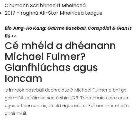
Chumann Scríbhneoirí Mheiriceá.
2017 - roghnú All-Star Mheiriceá League
Bio Jung-Ho Kang: Gairme Baseball, Conspóidí & Glan
Is
fiú >>
Cé mhéid a dhéanann
Michael Fulmer?
Glanfhiúchas agus
Ioncam
Is imreoir baseball dochreidte é Michael Fulmer a bhí go
gairmiúil sa réimse seo ó shin
2011.
Trína chuid oibre crua
agus a thiomantas, tá clú agus cáil ar Fulmer mar chairn
ghairmiúil.