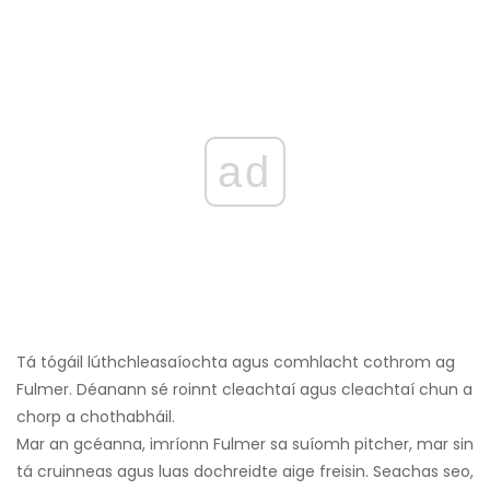
ad
Tá tógáil lúthchleasaíochta agus comhlacht cothrom ag
Fulmer. Déanann sé roinnt cleachtaí agus cleachtaí chun a
chorp a chothabháil.
Mar an gcéanna, imríonn Fulmer sa suíomh pitcher, mar sin
tá cruinneas agus luas dochreidte aige freisin. Seachas seo,