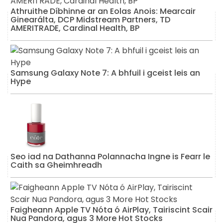
Athruithe Díbhinne ar an Eolas Anois: Mearcair
Ginearálta, DCP Midstream Partners, TD
AMERITRADE, Cardinal Health, BP
Samsung Galaxy Note 7: A bhfuil i gceist leis an
Hype
Seo iad na Dathanna Polannacha Ingne is Fearr le
Caith sa Gheimhreadh
Faigheann Apple TV Nóta ó AirPlay, Tairiscint Scair
Nua Pandora, agus 3 More Hot Stocks