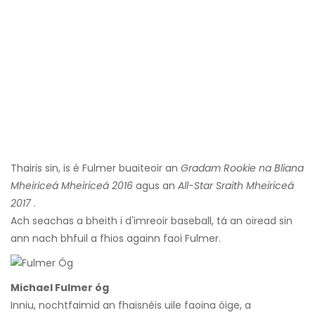
Thairis sin, is é Fulmer buaiteoir an
Gradam Rookie na Bliana
Mheiriceá Mheiriceá 2016
agus an
All-Star Sraith Mheiriceá
2017
.
Ach seachas a bheith i d'imreoir baseball, tá an oiread sin
ann nach bhfuil a fhios againn faoi Fulmer.
Michael Fulmer óg
Inniu, nochtfaimid an fhaisnéis uile faoina óige, a