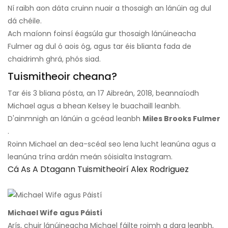
Ní raibh aon dáta cruinn nuair a thosaigh an lánúin ag dul
dá chéile.
Ach maíonn foinsí éagsúla gur thosaigh lánúineacha
Fulmer ag dul ó aois óg, agus tar éis blianta fada de
chaidrimh ghrá, phós siad.
Tuismitheoir cheana?
Tar éis 3 bliana pósta, an 17 Aibreán, 2018, beannaíodh
Michael agus a bhean Kelsey le buachaill leanbh.
D'ainmnigh an lánúin a gcéad leanbh
Miles Brooks Fulmer
.
Roinn Michael an dea-scéal seo lena lucht leanúna agus a
leanúna trína ardán meán sóisialta Instagram.
Cá As A Dtagann Tuismitheoirí Alex Rodriguez
Michael Wife agus Páistí
Arís, chuir lánúineacha Michael fáilte roimh a dara leanbh,