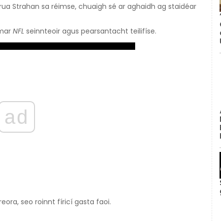
rua Strahan sa réimse, chuaigh sé ar aghaidh ag staidéar
 mar
NFL
seinnteoir agus pearsantacht teilifíse.
ad
ora, seo roinnt fíricí gasta faoi.