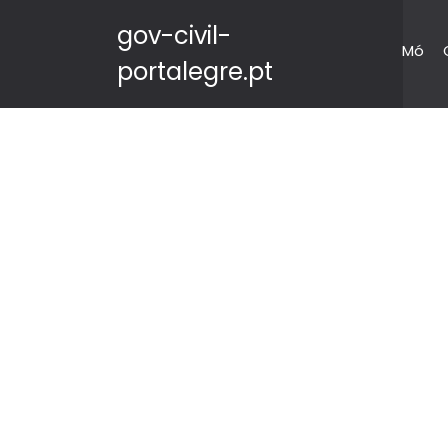
gov-civil-
Mó
portalegre.pt