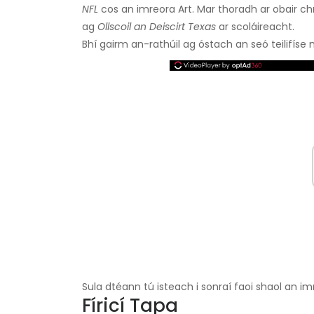
NFL
cos an imreora Art. Mar thoradh ar obair ch
ag
Ollscoil an Deiscirt Texas
ar scoláireacht.
Bhí gairm an-rathúil ag óstach an seó teilifíse
Sula dtéann tú isteach i sonraí faoi shaol an imre
Fíricí Tapa