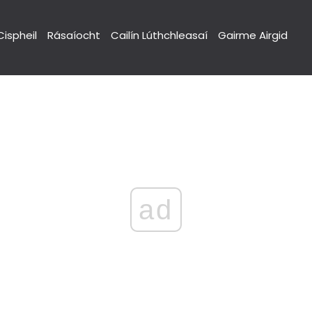
Cispheil
Rásaíocht
Cailín Lúthchleasaí
Gairme Airgid
ad