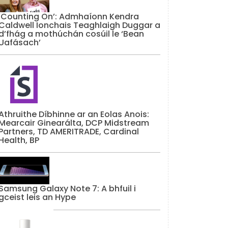
‘Counting On’: Admhaíonn Kendra
Caldwell Ionchais Teaghlaigh Duggar a
d’fhág a mothúchán cosúil le ‘Bean
Uafásach’
Athruithe Díbhinne ar an Eolas Anois:
Mearcair Ginearálta, DCP Midstream
Partners, TD AMERITRADE, Cardinal
Health, BP
Samsung Galaxy Note 7: A bhfuil i
gceist leis an Hype