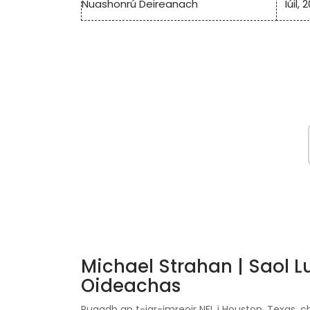
Nuashonrú Deireanach
Iúil, 
Michael Strahan | Saol 
Oideachas
Rugadh an t-iar-imreoir NFL i Houston, Texas, ch