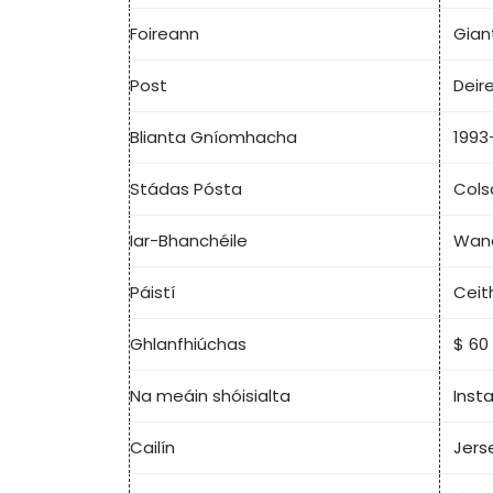
Foireann
Gian
Post
Deir
Blianta Gníomhacha
1993
Stádas Pósta
Cols
Iar-Bhanchéile
Wand
Páistí
Ceit
Ghlanfhiúchas
$ 60 
Na meáin shóisialta
Inst
Cailín
Jers