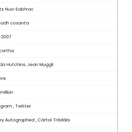
ts Nua-Eabhrac
eadh cosanta
-2007
cartha
a Hutchins, Jean Muggli
hre
milliún
agram
,
Twitter
ey Autographed
,
Cártaí Trádála