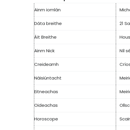
Ainm iomlán
Mich
Dáta breithe
21 S
Áit Breithe
Hous
Ainm Nick
Níl sé
Creideamh
Crío
Náisiúntacht
Meir
Eitneachas
Meir
Oideachas
Ollsc
Horoscope
Scai