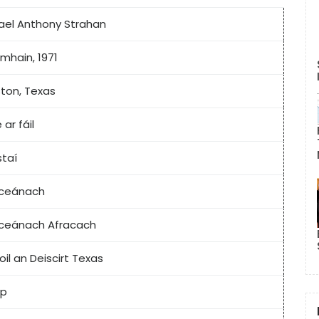
ael Anthony Strahan
amhain, 1971
ton, Texas
 ar fáil
staí
iceánach
iceánach Afracach
oil an Deiscirt Texas
rp