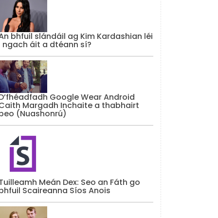
An bhfuil slándáil ag Kim Kardashian léi
i ngach áit a dtéann sí?
D’fhéadfadh Google Wear Android
Caith Margadh Inchaite a thabhairt
beo (Nuashonrú)
Tuilleamh Meán Dex: Seo an Fáth go
bhfuil Scaireanna Síos Anois