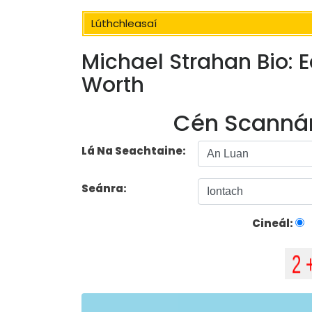
Lúthchleasaí
Michael Strahan Bio: E
Worth
Cén Scannán
Lá Na Seachtaine:
Seánra:
Cineál: