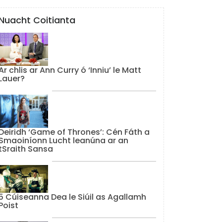
Nuacht Coitianta
Ar chlis ar Ann Curry ó ‘Inniu’ le Matt
Lauer?
Deiridh ‘Game of Thrones’: Cén Fáth a
Smaoiníonn Lucht leanúna ar an
tSraith Sansa
5 Cúiseanna Dea le Siúil as Agallamh
Poist