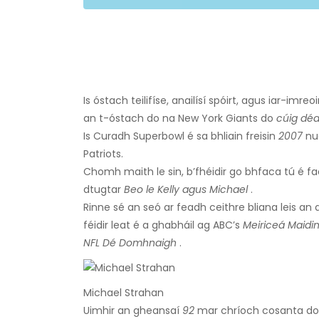
Is óstach teilifíse, anailísí spóirt, agus iar-imre
an t-óstach do na New York Giants do
cúig dé
Is Curadh Superbowl é sa bhliain freisin
2007
nua
Patriots.
Chomh maith le sin, b’fhéidir go bhfaca tú é f
dtugtar
Beo le Kelly agus Michael
.
Rinne sé an seó ar feadh ceithre bliana leis an a
féidir leat é a ghabháil ag ABC’s
Meiriceá Maidi
NFL Dé Domhnaigh
.
Michael Strahan
Uimhir an gheansaí
92
mar chríoch cosanta do n