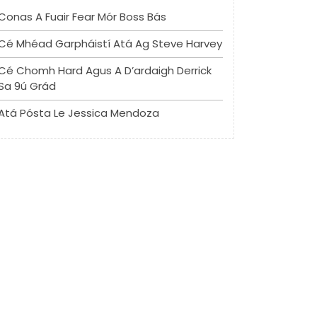
Conas A Fuair Fear Mór Boss Bás
Cé Mhéad Garpháistí Atá Ag Steve Harvey
Cé Chomh Hard Agus A D’ardaigh Derrick
Sa 9ú Grád
Atá Pósta Le Jessica Mendoza