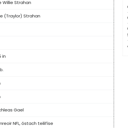
 Willie Strahan
se (Traylor) Strahan
5 in
b.
h
h
chleas Gael
mreoir NFL, óstach teilifíse