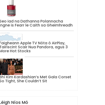
Seo iad na Dathanna Polannacha
Ingne is Fearr le Caith sa Gheimhreadh
Faigheann Apple TV Nóta ó AirPlay,
Tairiscint Scair Nua Pandora, agus 3
More Hot Stocks
Bhí Kim Kardashian’s Met Gala Corset
So Tight, She Couldn’t Sit
Léigh Níos Mó