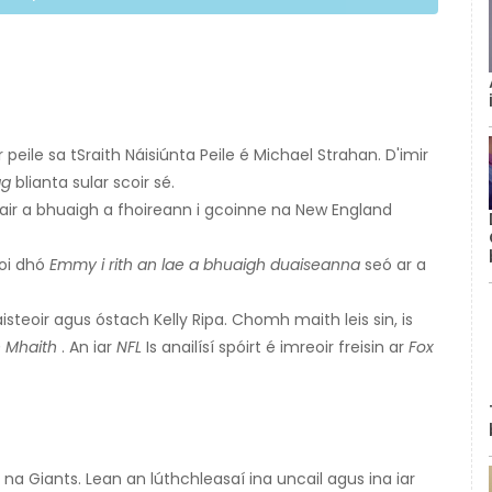
oir peile sa tSraith Náisiúnta Peile é Michael Strahan. D'imir
ag
blianta sular scoir sé.
ir a bhuaigh a fhoireann i gcoinne na New England
aoi dhó
Emmy i rith an lae a bhuaigh duaiseanna
seó ar a
isteoir agus óstach Kelly Ripa. Chomh maith leis sin, is
n Mhaith
. An iar
NFL
Is anailísí spóirt é imreoir freisin ar
Fox
a Giants. Lean an lúthchleasaí ina uncail agus ina iar