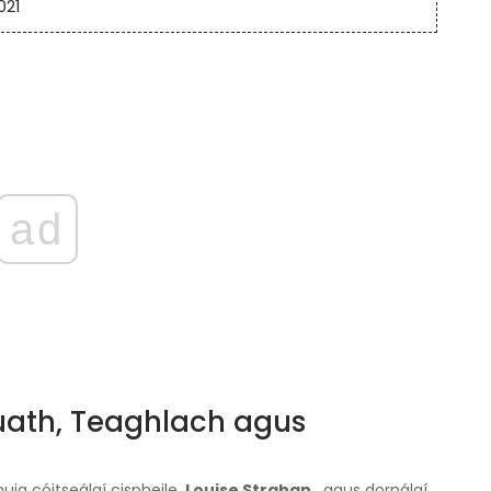
2021
ad
Luath, Teaghlach agus
uig cóitseálaí cispheile,
Louise Strahan
, agus dornálaí