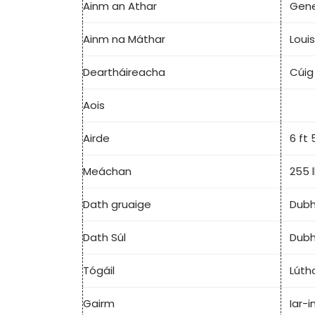
Ainm an Athar
Gene
Ainm na Máthar
Loui
Deartháireacha
Cúig
Aois
Airde
6 ft 
Meáchan
255 l
Dath gruaige
Dub
Dath Súl
Dub
Tógáil
Lúth
Gairm
Iar-i