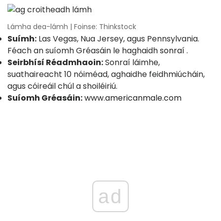
Lámha dea-lámh | Foinse: Thinkstock
Suímh:
Las Vegas, Nua Jersey, agus Pennsylvania.
Féach an suíomh Gréasáin le haghaidh
sonraí
.
Seirbhísí Réadmhaoin:
Sonraí láimhe,
suathaireacht 10 nóiméad, aghaidhe feidhmiúcháin,
agus cóireáil chúl a shoiléiriú.
Suíomh Gréasáin:
www.americanmale.com
ad