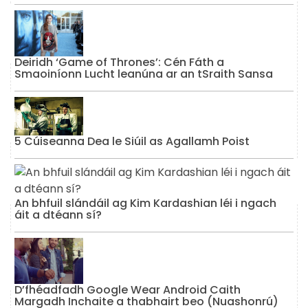
Deiridh ‘Game of Thrones’: Cén Fáth a
Smaoiníonn Lucht leanúna ar an tSraith Sansa
5 Cúiseanna Dea le Siúil as Agallamh Poist
An bhfuil slándáil ag Kim Kardashian léi i ngach
áit a dtéann sí?
D’fhéadfadh Google Wear Android Caith
Margadh Inchaite a thabhairt beo (Nuashonrú)