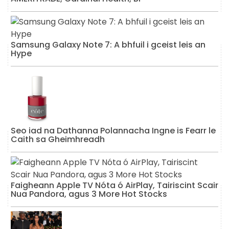
Samsung Galaxy Note 7: A bhfuil i gceist leis an
Hype
Seo iad na Dathanna Polannacha Ingne is Fearr le
Caith sa Gheimhreadh
Faigheann Apple TV Nóta ó AirPlay, Tairiscint Scair
Nua Pandora, agus 3 More Hot Stocks