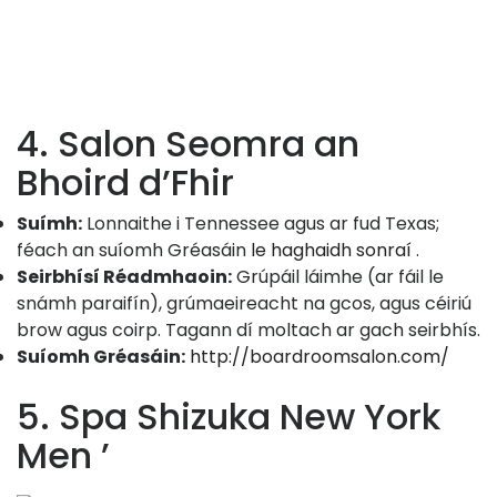
4. Salon Seomra an
Bhoird d’Fhir
Suímh:
Lonnaithe i Tennessee agus ar fud Texas;
féach an suíomh Gréasáin
le haghaidh sonraí
.
Seirbhísí Réadmhaoin:
Grúpáil láimhe (ar fáil le
snámh paraifín), grúmaeireacht na gcos, agus céiriú
brow agus coirp. Tagann dí moltach ar gach seirbhís.
Suíomh Gréasáin:
http://boardroomsalon.com/
5. Spa Shizuka New York
Men ’