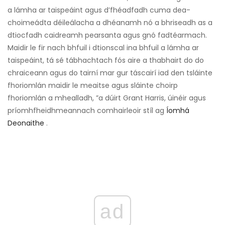
a lámha ar taispeáint agus d’fhéadfadh cuma dea-
choimeádta déileálacha a dhéanamh nó a bhriseadh as a
dtiocfadh caidreamh pearsanta agus gnó fadtéarmach.
Maidir le fir nach bhfuil i dtionscal ina bhfuil a lámha ar
taispeáint, tá sé tábhachtach fós aire a thabhairt do do
chraiceann agus do tairní mar gur táscairí iad den tsláinte
fhoriomlán maidir le meaitse agus sláinte choirp
fhoriomlán a mhealladh, ”a dúirt Grant Harris, úinéir agus
príomhfheidhmeannach comhairleoir stíl ag
Íomhá
Deonaithe
.
ad