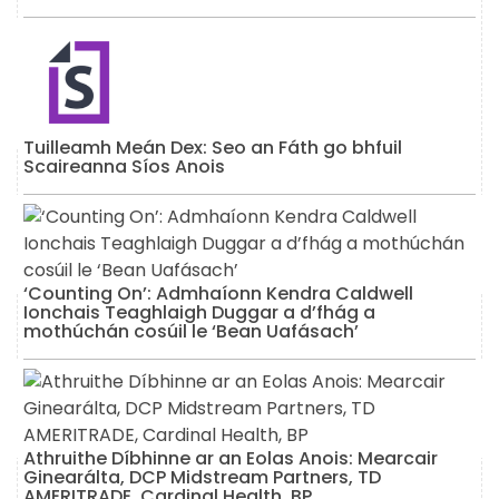
Tuilleamh Meán Dex: Seo an Fáth go bhfuil
Scaireanna Síos Anois
‘Counting On’: Admhaíonn Kendra Caldwell
Ionchais Teaghlaigh Duggar a d’fhág a
mothúchán cosúil le ‘Bean Uafásach’
Athruithe Díbhinne ar an Eolas Anois: Mearcair
Ginearálta, DCP Midstream Partners, TD
AMERITRADE, Cardinal Health, BP