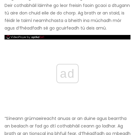
Deir cothabháil láimhe go leor freisin faoin gcaoi a dtugann
tú aire don chuid eile de do chorp. Ag brath ar an staid, is
féidir le tairní neamhchasta a bheith ina múchadh mór
agus d’fhéadfadh sé go gcuirfeadh tú deis amú.
ad
“Síneann grúmaeireacht anuas ar an duine agus bearrtha
an bealach ar fad go dtí cothabháil ceann go ladhar. Ag
brath ar an tionscal ina bhfuil fear, d’fhéadfadh go mbeadh