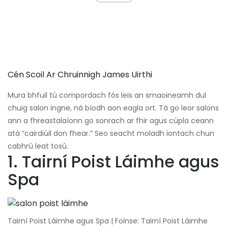
Cén Scoil Ar Chruinnigh James Uirthi
Mura bhfuil tú compordach fós leis an smaoineamh dul
chuig salon ingne, ná bíodh aon eagla ort. Tá go leor salons
ann a fhreastalaíonn go sonrach ar fhir agus cúpla ceann
atá “cairdiúil don fhear.” Seo seacht moladh iontach chun
cabhrú leat tosú.
1. Tairní Poist Láimhe agus
Spa
Tairní Poist Láimhe agus Spa | Foinse: Tairní Poist Láimhe