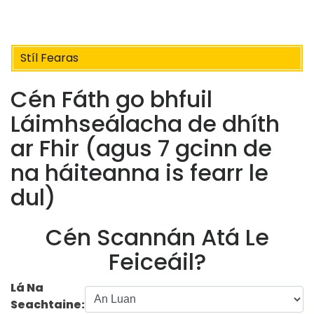
Stíl Fearas
Cén Fáth go bhfuil
Láimhseálacha de dhíth
ar Fhir (agus 7 gcinn de
na háiteanna is fearr le
dul)
Cén Scannán Atá Le
Feiceáil?
Lá Na
Seachtaine: