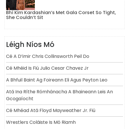
Bhí Kim Kardashian’s Met Gala Corset So Tight,
She Couldn’t Sit
Léigh Níos Mó
Cé A D’imir Chris Collinsworth Peil Do
Cé Mhéid Is Fiú Julio Cesar Chavez Jr
A Bhfuil Baint Ag Foireann Eli Agus Peyton Leo
Atá Ina Ríthe Rómhánacha A Bhaineann Leis An
Gcogaíocht
Cé Mhéad Atá Floyd Mayweather Jr. Fiú
Wrestlers Coláiste Is Mó Riamh