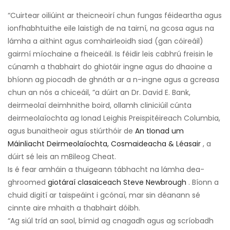
“Cuirtear oiliúint ar theicneoirí chun fungas féideartha agus
ionfhabhtuithe eile laistigh de na tairní, na gcosa agus na
lámha a aithint agus comhairleoidh siad (gan cóireáil)
gairmí míochaine a fheiceáil. Is féidir leis cabhrú freisin le
cúnamh a thabhairt do ghiotáir ingne agus do dhaoine a
bhíonn ag piocadh de ghnáth ar a n-ingne agus a gcreasa
chun an nós a chiceáil, ”a dúirt an Dr. David E. Bank,
deirmeolaí deimhnithe boird, ollamh cliniciúil cúnta
deirmeolaíochta ag Ionad Leighis Preispitéireach Columbia,
agus bunaitheoir agus stiúrthóir de
An tIonad um
Máinliacht Deirmeolaíochta, Cosmaideacha & Léasair
, a
dúirt sé leis an mBileog Cheat.
Is é fear amháin a thuigeann tábhacht na lámha dea-
ghroomed
giotáraí clasaiceach Steve Newbrough
. Bíonn a
chuid digití ar taispeáint i gcónaí, mar sin déanann sé
cinnte aire mhaith a thabhairt dóibh.
“Ag siúl tríd an saol, bímid ag cnagadh agus ag scríobadh