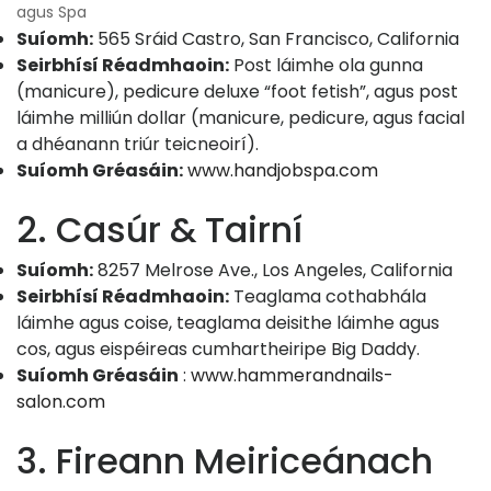
agus Spa
Suíomh:
565 Sráid Castro, San Francisco, California
Seirbhísí Réadmhaoin:
Post láimhe ola gunna
(manicure), pedicure deluxe “foot fetish”, agus post
láimhe milliún dollar (manicure, pedicure, agus facial
a dhéanann triúr teicneoirí).
Suíomh Gréasáin:
www.handjobspa.com
2. Casúr & Tairní
Suíomh:
8257 Melrose Ave., Los Angeles, California
Seirbhísí Réadmhaoin:
Teaglama cothabhála
láimhe agus coise, teaglama deisithe láimhe agus
cos, agus eispéireas cumhartheiripe Big Daddy.
Suíomh Gréasáin
:
www.hammerandnails-
salon.com
3. Fireann Meiriceánach