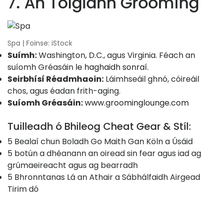
7. An Tolglann Grooming
Spa | Foinse: iStock
Suímh:
Washington, D.C., agus Virginia. Féach an
suíomh Gréasáin
le haghaidh sonraí.
Seirbhísí Réadmhaoin:
Láimhseáil ghnó, cóireáil
chos, agus éadan frith-aging.
Suíomh Gréasáin:
www.groominglounge.com
Tuilleadh ó Bhileog Cheat Gear & Stíl:
5 Bealaí chun Boladh Go Maith Gan Köln a Úsáid
5 botún a dhéanann an oiread sin fear agus iad ag
grúmaeireacht agus ag bearradh
5 Bhronntanas Lá an Athair a Sábhálfaidh Airgead
Tirim dó