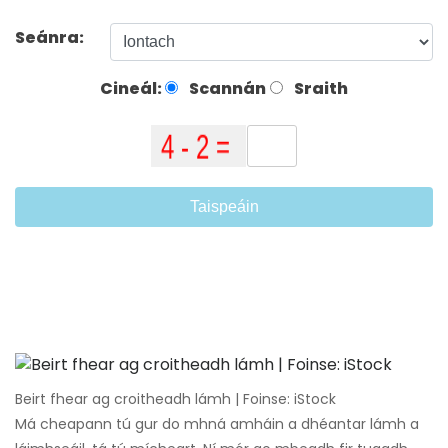
Seánra:
Cineál:
Scannán
Sraith
Taispeáin
Beirt fhear ag croitheadh ​​lámh | Foinse: iStock
Má cheapann tú gur do mhná amháin a dhéantar lámh a