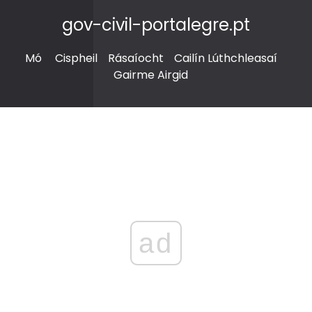
gov-civil-portalegre.pt
Mó
Cispheil
Rásaíocht
Cailín Lúthchleasaí
Gairme Airgid
ad