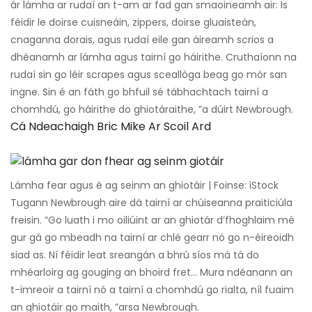
ár lámha ar rudaí an t-am ar fad gan smaoineamh air: Is
féidir le doirse cuisneáin, zippers, doirse gluaisteán,
cnaganna dorais, agus rudaí eile gan áireamh scrios a
dhéanamh ar lámha agus tairní go háirithe. Cruthaíonn na
rudaí sin go léir scrapes agus sceallóga beag go mór san
ingne. Sin é an fáth go bhfuil sé tábhachtach tairní a
chomhdú, go háirithe do ghiotáraithe, ”a dúirt Newbrough.
Cá Ndeachaigh Bric Mike Ar Scoil Ard
Lámha fear agus é ag seinm an ghiotáir | Foinse: iStock
Tugann Newbrough aire dá tairní ar chúiseanna praiticiúla
freisin. “Go luath i mo oiliúint ar an ghiotár d’fhoghlaim mé
gur gá go mbeadh na tairní ar chlé gearr nó go n-éireoidh
siad as. Ní féidir leat sreangán a bhrú síos má tá do
mhéarloirg ag gouging an bhoird fret… Mura ndéanann an
t-imreoir a tairní nó a tairní a chomhdú go rialta, níl fuaim
an ghiotáir go maith, ”arsa Newbrough.