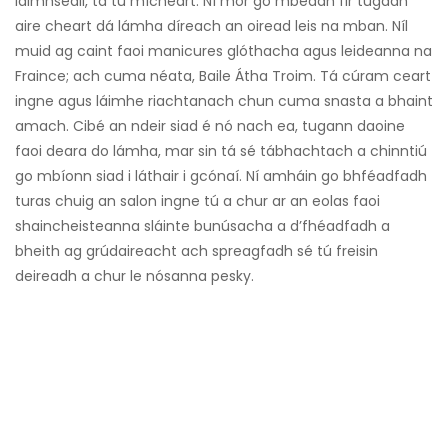
láimhseáil, tá tú mícheart. Ní mór go mbeadh fir tugadh
aire cheart dá lámha díreach an oiread leis na mban. Níl
muid ag caint faoi manicures glóthacha agus leideanna na
Fraince; ach cuma néata, Baile Átha Troim. Tá cúram ceart
ingne agus láimhe riachtanach chun cuma snasta a bhaint
amach. Cibé an ndeir siad é nó nach ea, tugann daoine
faoi deara do lámha, mar sin tá sé tábhachtach a chinntiú
go mbíonn siad i láthair i gcónaí. Ní amháin go bhféadfadh
turas chuig an salon ingne tú a chur ar an eolas faoi
shaincheisteanna sláinte bunúsacha a d’fhéadfadh a
bheith ag grúdaireacht ach spreagfadh sé tú freisin
deireadh a chur le nósanna pesky.