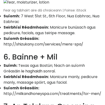
Fear ag tabhairt aire dá chraiceann | Foinse: iStock
Suíomh:
7 West 51st St., 6th Floor, Nua Eabhrac, Nua
Eabhrac
Seirbhísí Réadmhaoin:
Manicure bunúsach agus
pedicure, facials, agus teiripe massage.
Suíomh Gréasáin:
http://shizukany.com/services/mens-spa/
6. Bainne + Mil
Suímh:
Texas agus Bostún; féach an suíomh
Gréasáin
le haghaidh sonraí.
Seirbhísí Réadmhaoin:
Manicure manly, pedicure
manly, massage spóirt, agus facial.
Suíomh Gréasáin:
http://milkandhoneyspa.com/treatments/for-men/