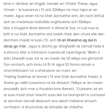
lena n-áirítear an Ungáir, Iosrael, an Chóiré Theas, agus
Oman - le luasanna LTE atá 20Mbps nó níos tapa ar an
meán. Agus ansin tá na Stáit Aontaithe ann, áit nach bhfuil
ach an meánluas íoslódála soghluaiste ach 10Mbps.
Mar a thugann Brian Barrett ó Wired le fios, ní rud nua ar
bith é na Stáit Aontaithe atá taobh thiar den chuid eile den
domhan maidir le luas LTE, ach
tá an bhearna ag dul in
olcas go mór
, agus is dócha go dtógfaidh sé tamall fada é
a shocrú. Mar a mhíníonn tuarascáil OpenSignal, “Bliain ó
shin, bheadh ​​luas 4G ar an meán de 20 Mbps ina ghníomh
fíor-iontach, ach inniu tá 15 tír agus 52 líonra aonair a
chomhlíonann nó a sháraíonn an marc sin.'
Tháinig feabhas ar líonraí LTE sna Stáit Aontaithe freisin, ó
tharla go raibh luasanna na SA díreach 7Mbps ar an meán
anuraidh. Ach mar a thuairiscíonn Barrett, “Cuireann sé sin
ar luas muid chun teacht suas leis na hiompróirí is cumasaí
ar domhan tamall déanach sna deich mbliana amach
romhainn. A bhuíochas do bhraisle de chliatha