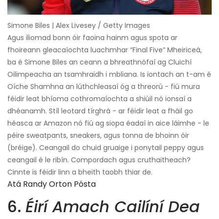
Simone Biles | Alex Livesey / Getty Images
Agus iliomad bonn óir faoina hainm agus spota ar
fhoireann gleacaíochta luachmhar “Final Five” Mheiriceá,
ba é Simone Biles an ceann a bhreathnófaí ag Cluichí
Oilimpeacha an tsamhraidh i mbliana. Is iontach an t-am é
Oíche Shamhna an lúthchleasaí óg a threorú - fiú mura
féidir leat bhíoma cothromaíochta a shiúil nó ionsaí a
dhéanamh. Stíl leotard tírghrá - ar féidir leat a fháil go
héasca ar Amazon nó fiú ag siopa éadaí in aice láimhe - le
péire sweatpants, sneakers, agus tonna de bhoinn óir
(bréige). Ceangail do chuid gruaige i ponytail peppy agus
ceangail é le ribín. Compordach agus cruthaitheach?
Cinnte is féidir linn a bheith taobh thiar de.
Atá Randy Orton Pósta
6.
Éirí Amach Cailíní Dea