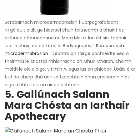
Scrobarnach microdermabrasion | Corpagrafaíocht
Ní gá duit eitilt go hIosrael chun taitneamh a bhaint as
airíonna athnuachana na Mara Móire. Ina áit sin, tabhair
leat é chuig do bathtub le Bodyography’s
Scrobarnach
microdermabrasion
. Déantar an táirge dochreidte seo a
fhoirmliú le criostail mhianracha ón Mhuir Mharbh, chomh
maith le ola olóige, vitimín A, agus lus an phiobair. Úsáid é ar
fud do chorp dhá uair sa tseachtain chun craiceann níos
óige a bhfuil cuma air a nochtadh.
5.
Gallúnach Salann
Mara Chósta an Iarthair
Apothecary