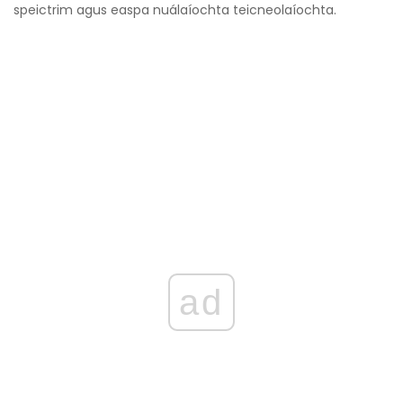
speictrim agus easpa nuálaíochta teicneolaíochta.
ad