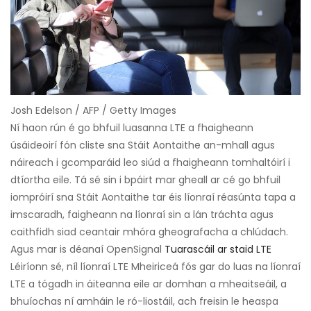
Josh Edelson / AFP / Getty Images
Ní haon rún é go bhfuil luasanna LTE a fhaigheann
úsáideoirí fón cliste sna Stáit Aontaithe an-mhall agus
náireach i gcomparáid leo siúd a fhaigheann tomhaltóirí i
dtíortha eile. Tá sé sin i bpáirt mar gheall ar cé go bhfuil
iompróirí sna Stáit Aontaithe tar éis líonraí réasúnta tapa a
imscaradh, faigheann na líonraí sin a lán tráchta agus
caithfidh siad ceantair mhóra gheografacha a chlúdach.
Agus mar is déanaí OpenSignal
Tuarascáil ar staid LTE
Léiríonn sé, níl líonraí LTE Mheiriceá fós gar do luas na líonraí
LTE a tógadh in áiteanna eile ar domhan a mheaitseáil, a
bhuíochas ní amháin le ró-liostáil, ach freisin le heaspa