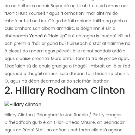
de na halbaim aonair Beyoncé ag Uimh.1, a cuid amas mar
“Don’t Hurt Yourself,” agus “Formation” mar aintimí do
mhná ar fud na tíre. Cé go bhfuil moladh tuillte ag gach a
cuid amharc san albam amhairc, is dóigh linn é sin a
dhéanamh
Yoncé ó “Hold Up”
Is é an rogha is íocónaí. Níl ort
ach greim a fháil ar gúna buí flúirseach ó stór athláimhe nó
ó closet do mham agus péireáil é le roinnt sandals ardáin
agus cluaise crochta. Mura bhfuil tonnta trá Beyoncé agat,
féadfaidh tú do chuid gruaige a fhágáil i mbrait an lá ar fad
agus iad a thógáil amach sula dtéann tú isteach sa chóisir.
Ó, agus ná déan dearmad ar do sciathán leathair.
2. Hillary Rodham Clinton
Hillary Clinton | Grianghraf le Joe Raedle / Getty Images
D’fhéadfadh gurb é an t-iar-Chéad Mhuire, an Seanadóir
agus an Rúnaí Stáit an chéad uachtarán eile atá againn,