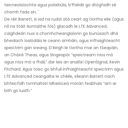
teicneolaíochta agus polaitiúla, b’fhéidir go dtógfadh sé
chomh fada sin. '
De réir Barrett, is iad na rudaí atá ceart ag tíortha eile (agus
níl na Stáit Aontaithe fós) glacadh le LTE Advanced,
caighdeán nua a chomhcheanglaíonn go bunúsach dhá
bhealach íoslódála le ceann amháin, agus infhaighteacht
speictrim gan sreang. D’éirigh le tíortha mar an tSeapáin,
an Chóiré Theas, agus Singeapór “speictream níos mó
agus níos mó a fháil,” dar leis an anailísí OpenSignal, Kevin
Fitchard. Agus toisc go bhfuil infhaighteacht speictrim agus
LTE Advanced ceangailte le chéile, síleann Barrett nach
bhfeicfidh tomhaltóirí Mheiriceá mórán feabhais “am ar
bith go luath.”