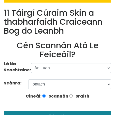
11 Táirgí Cúraim Skin a
thabharfaidh Craiceann
Bog do Leanbh
Cén Scannán Atá Le
Feiceáil?
Lá Na
Seachtaine:
Seánra:
Cineál:
Scannán
Sraith