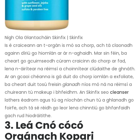
Nigh Ola Glantacháin Skinfix | Skinfix
Is é craiceann an t-orgán is mó sa chorp, ach tá claonadh
againn díriú go hiomlán ar ár n-aghaidh. Mar sin féin, ba
cheart go gcuimseodh cúram craicinn do chorp ar fad,
lena n-áirítear na réimsí a choinnítear clúdaithe de ghnáth.
Ar an gcaoi chéanna is gá duit do chorp iomlán a exfoliate,
ba cheart duit tosú freisin
glanadh
níos mó ná na réimsí a
chuireann tú makeup i bhfeidhm. An Skinfix seo
cleanser
lathers éadrom agus tú ag níochán chun tú a ghlanadh go
foirfe, ach tá sé réidh go leor lena chinntiú go bhfanfaidh
gach rud hiodráitithe.
3. Leá Cnó cócó
Orgánach Kopari