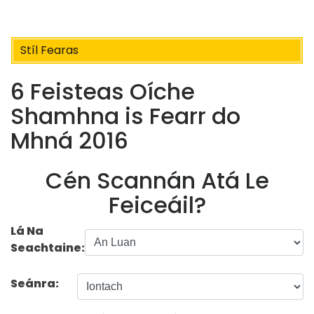
Stíl Fearas
6 Feisteas Oíche
Shamhna is Fearr do
Mhná 2016
Cén Scannán Atá Le
Feiceáil?
Lá Na
Seachtaine:
Seánra: