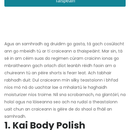
Taispeáin
Agus an samhradh ag druidim go gasta, tá gach cosúlacht
ann go mbeidh tú ar tí craiceann a thaispeáint. Mar sin, tá
sé in am céim suas do regimen cúram craicinn ionas go
mbraitheann gach orlach díot leanbh réidh faoin am a
chuireann tú an péire shorts is fearr leat. Ach tabhair
rabhadh duit: Dul craiceann mín silky teastaíonn i bhfad
níos mó ná do uachtar lae a mhalartú le haghaidh
moisturizer níos troime. Níl sna scrobarnach, na glantóirí, na
holaí agus na lóiseanna seo ach na rudaí a theastaíonn
uait chun an craiceann is géire de do shaol a fháil an
samhradh.
1. Kai Body Polish