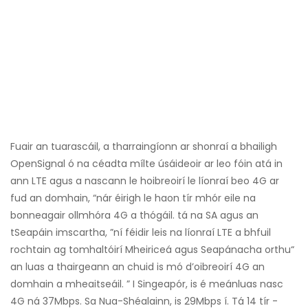
Fuair ​​an tuarascáil, a tharraingíonn ar shonraí a bhailigh
OpenSignal ó na céadta mílte úsáideoir ar leo fóin atá in
ann LTE agus a nascann le hoibreoirí le líonraí beo 4G ar
fud an domhain, “nár éirigh le haon tír mhór eile na
bonneagair ollmhóra 4G a thógáil. tá na SA agus an
tSeapáin imscartha, ”ní féidir leis na líonraí LTE a bhfuil
rochtain ag tomhaltóirí Mheiriceá agus Seapánacha orthu“
an luas a thairgeann an chuid is mó d’oibreoirí 4G an
domhain a mheaitseáil. ” I Singeapór, is é meánluas nasc
4G ná 37Mbps. Sa Nua-Shéalainn, is 29Mbps í. Tá 14 tír -