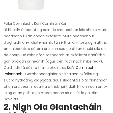
Polai Comhlacht Kai | Cumhráin Kai
Ní bheidh éifeacht ag baint le sraonadh ar lóis choirp mura
ndéanann tú an chéad exfoliate. Mura ndéanann tú
d'aghaidh a exfoliate riamh, tá sé thar am tosú ag leathnú
an chleachtais cúram craicinn seo go dtí an chuid eile de
do chorp. Dá mbainfeá taitneamh as exfoliator nádúrtha,
gan bholadh ar neamh (agus cén fáth nach mbeifeá?),
Caithfidh tú dáiríre triail a bhaint as Kai’s
Comhlacht
Polannach
. Comhcheanglaíonn sé salann exfoliating,
siúcra hydrating, ola jojoba, agus sleachta síolta fíonchaor
chun craiceann radanta a thabhairt duit. Níl ann ach an t-
icing ar an gcíste go mbraitheann sé cosúil le gairdíní
Haváíais.
2. Nigh Ola Glantacháin