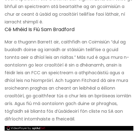
bhfuil an speictream atá beartaithe ag an gcoimisiún a
chur ar ceant á úsáid ag craoltóirí teilifíse faoi láthair, ní
iarracht shimplí é.
Cé Mhéid Is Fiú Sam Bradford
Mar a thugann Barrett air, caithfidh an Coimisiún “dul ag
bualadh doirse ag iarraidh ar stáisiúin teilifíse a gcuid
tonnta aeir a dhíol leis an rialtas.” Más rud é agus mura n-
aontaíonn go leor craoltóirí é sin a dhéanamh, ansin is
féidir leis an FCC an speictream a athphacáistiú agus a
dhíol leis na hiompróirí. Ach tugann Fitchard dá aire mura
sroicheann praghas an cheant an leibhéal a éilíonn
craoltóirí, go gcaithfear tús a chur leis an bpróiseas iomlán
arís. Agus fiú má aontaíonn gach duine ar phraghas,
tógfaidh sé blianta fós d’úsáideoirí fón cliste na SA aon
difríocht intomhaiste a fheiceáil.