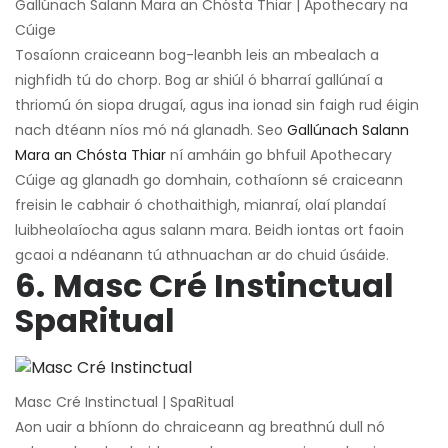
Gallúnach Salann Mara an Chósta Thiar | Apothecary na
Cúige
Tosaíonn craiceann bog-leanbh leis an mbealach a
nighfidh tú do chorp. Bog ar shiúl ó bharraí gallúnaí a
thriomú ón siopa drugaí, agus ina ionad sin faigh rud éigin
nach dtéann níos mó ná glanadh. Seo
Gallúnach Salann
Mara an Chósta Thiar
ní amháin go bhfuil Apothecary
Cúige ag glanadh go domhain, cothaíonn sé craiceann
freisin le cabhair ó chothaithigh, mianraí, olaí plandaí
luibheolaíocha agus salann mara. Beidh iontas ort faoin
gcaoi a ndéanann tú athnuachan ar do chuid úsáide.
6.
Masc Cré Instinctual
SpaRitual
Masc Cré Instinctual | SpaRitual
Aon uair a bhíonn do chraiceann ag breathnú dull nó