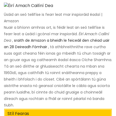
Úsáid an seó teilifíse is fearr leat mar inspioráid éadaí |
Amazon
Nuair a bhíonn amhras ort, is féidir leat an seó teilifíse is
fearr leat a úsáid i gcónaí mar inspioráid.
Éirí Amach Cailíní
Dea
,
sraith de Amazon a bheidh le feiceáil den chéad uair
an 28 Deireadh Fómhair
, tá athbhreithnithe rave curtha
suas agat cheana féin ionas go mbeidh tú chun tosaigh ar
an gcuar agus ag caitheamh éadaí éasca Oíche Shamhna.
Tá an seó dírithe ar ghluaiseacht chearta na mban sna
1960idí, agus caithfidh tú roinnt snáitheanna preppy a
bheith i bhfolach i do closet. Cibé an spórtálann tú gúna
aistrithe snasta nó geansaí cniotáilte le cábla agus sciorta
peann luaidhe, bí cinnte do chuid gruaige a choinneáil
díreach agus rochtain a fháil ar roinnt péarlaí nó banda
tiubh.
Stíl Fearas