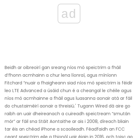
ad
Beidh ar oibreoirí gan sreang níos mó speictrim a fháil
d’fhonn acmhainn a chur lena líonraí, agus míníonn
Fitchard “nuair a fhaigheann siad níos mó speictrim is féidir
leo LTE Advanced a úsáid chun é a cheangal le chéile agus
níos mó acmhainne a fháil agus luasanna aonair atá ar fáil
do chustaiméirí aonair a threisiú.' Tugann Wired dá aire go
raibh an uair dheireanach a cuireadh speictream “smután
mór” ar fáil sna Stáit Aontaithe ar ais i 2008, díreach bliain
tar éis an chéad iPhone a scaoileadh. Féadfaidh an FCC
ceant speictrim eile a thionól uair éigin in 2016, ach toisc go