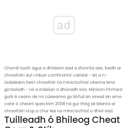
ad
Chomh luath agus a dhíolann siad a dtonnta aeir, beidh ar
chraoltóirí dul i mbun comhroinnt cainéal - áit a n-
úsáideann beirt chraoltóir na minicíochtaí céanna lena
gcraoladh - nó a stáisiúin a dhúnadh síos. Míníonn Fitchard
gurb é ceann de na cúiseanna go bhfuil an oiread sin ama
caite ó cheant speictrim 2008 ná gur thóg sé blianta ar
chraoltóirí stop a chur leis na minicíochtaí a dhíol siad.
Tuilleadh ó Bhileog Cheat