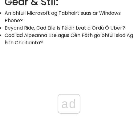
Gear & Stíl:
An bhfuil Microsoft ag Tabhairt suas ar Windows
Phone?
Beyond Ride, Cad Eile Is Féidir Leat a Ordú Ó Uber?
Cad iad Aipeanna Lite agus Cén Fáth go bhfuil siad Ag
Éith Choitianta?
ad