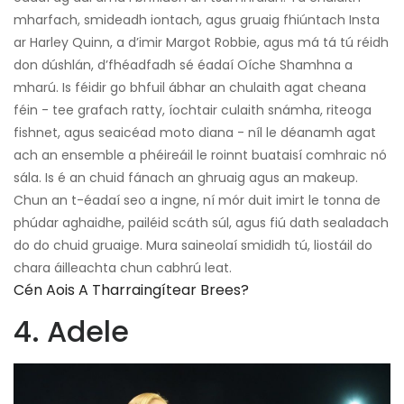
mharfach, smideadh iontach, agus gruaig fhiúntach Insta
ar Harley Quinn, a d’imir Margot Robbie, agus má tá tú réidh
don dúshlán, d’fhéadfadh sé éadaí Oíche Shamhna a
mharú. Is féidir go bhfuil ábhar an chulaith agat cheana
féin - tee grafach ratty, íochtair culaith snámha, riteoga
fishnet, agus seaicéad moto diana - níl le déanamh agat
ach an ensemble a phéireáil le roinnt buataisí comhraic nó
sála. Is é an chuid fánach an ghruaig agus an makeup.
Chun an t-éadaí seo a ingne, ní mór duit imirt le tonna de
phúdar aghaidhe, pailéid scáth súl, agus fiú dath sealadach
do do chuid gruaige. Mura saineolaí smididh tú, liostáil do
chara áilleachta chun cabhrú leat.
Cén Aois A Tharraingítear Brees?
4. Adele