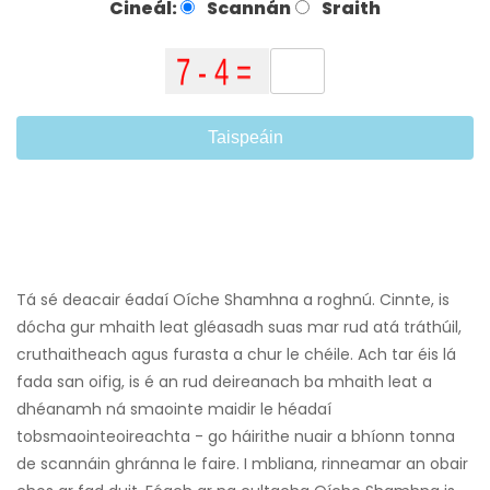
Cineál:
Scannán
Sraith
Taispeáin
Tá sé deacair éadaí Oíche Shamhna a roghnú. Cinnte, is
dócha gur mhaith leat gléasadh suas mar rud atá tráthúil,
cruthaitheach agus furasta a chur le chéile. Ach tar éis lá
fada san oifig, is é an rud deireanach ba mhaith leat a
dhéanamh ná smaointe maidir le héadaí
tobsmaointeoireachta - go háirithe nuair a bhíonn tonna
de scannáin ghránna le faire. I mbliana, rinneamar an obair