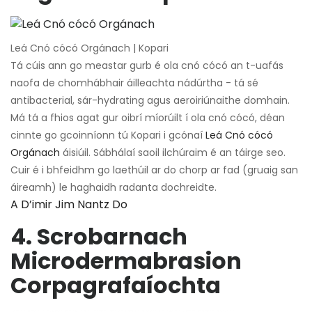
Leá Cnó cócó Orgánach | Kopari
Tá cúis ann go meastar gurb é ola cnó cócó an t-uafás
naofa de chomhábhair áilleachta nádúrtha - tá sé
antibacterial, sár-hydrating agus aeroiriúnaithe domhain.
Má tá a fhios agat gur oibrí míorúilt í ola cnó cócó, déan
cinnte go gcoinníonn tú Kopari i gcónaí
Leá Cnó cócó
Orgánach
áisiúil. Sábhálaí saoil ilchúraim é an táirge seo.
Cuir é i bhfeidhm go laethúil ar do chorp ar fad (gruaig san
áireamh) le haghaidh radanta dochreidte.
A D’imir Jim Nantz Do
4. Scrobarnach
Microdermabrasion
Corpagrafaíochta