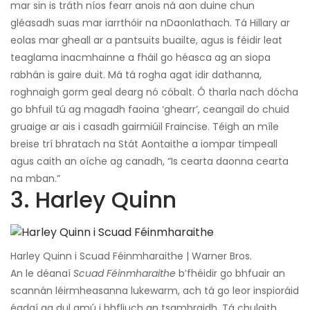
mar sin is tráth níos fearr anois ná aon duine chun
gléasadh suas mar iarrthóir na nDaonlathach. Tá Hillary ar
eolas mar gheall ar a pantsuits buailte, agus is féidir leat
teaglama inacmhainne a fháil go héasca ag an siopa
rabhán is gaire duit. Má tá rogha agat idir dathanna,
roghnaigh gorm geal dearg nó cóbalt. Ó tharla nach dócha
go bhfuil tú ag magadh faoina ‘ghearr’, ceangail do chuid
gruaige ar ais i casadh gairmiúil Fraincise. Téigh an míle
breise trí bhratach na Stát Aontaithe a iompar timpeall
agus caith an oíche ag canadh, “Is cearta daonna cearta
na mban.”
3. Harley Quinn
Harley Quinn i Scuad Féinmharaithe | Warner Bros.
An le déanaí
Scuad Féinmharaithe
b’fhéidir go bhfuair an
scannán léirmheasanna lukewarm, ach tá go leor inspioráid
éadaí ag dul amú i bhfliuch an tsamhraidh. Tá chulaith