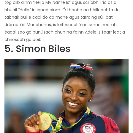
tóg clib ainm “Hello My Name Is” agus scríobh liric as a
bhuail “Hello” in ionad ainm. Ó thaobh na háilleachta de,
tabhair buille caol do do mane agus tarraing súil cat
drámatúil. Mar bhónas, is leithscéal é an smaoineamh
éadaí seo go bunúsach chun na foinn Adele is fearr leat a
chriosadh go poiblí.
5. Simon Biles