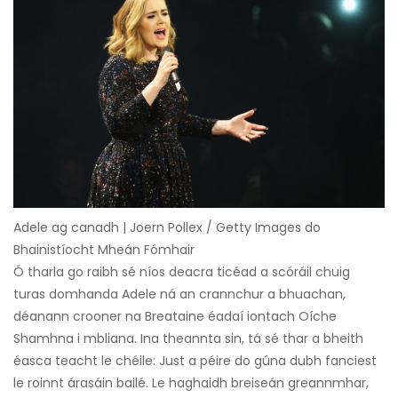
Adele ag canadh | Joern Pollex / Getty Images do
Bhainistíocht Mheán Fómhair
Ó tharla go raibh sé níos deacra ticéad a scóráil chuig
turas domhanda Adele ná an crannchur a bhuachan,
déanann crooner na Breataine éadaí iontach Oíche
Shamhna i mbliana. Ina theannta sin, tá sé thar a bheith
éasca teacht le chéile: Just a péire do gúna dubh fanciest
le roinnt árasáin bailé. Le haghaidh breiseán greannmhar,