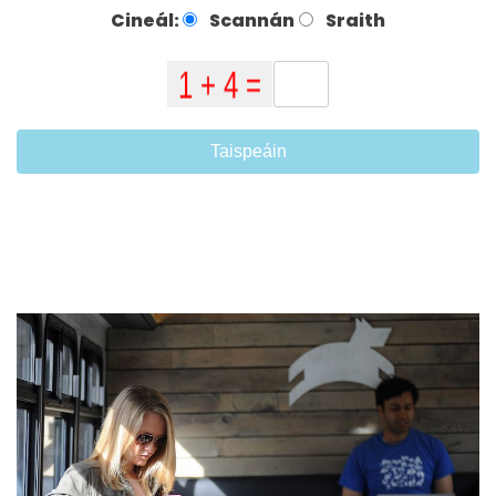
Cineál:
Scannán
Sraith
Taispeáin