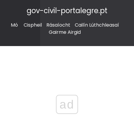
gov-civil-portalegre.pt
Mó
Cispheil
Rásaíocht
Cailín Lúthchleasaí
Gairme Airgid
ad