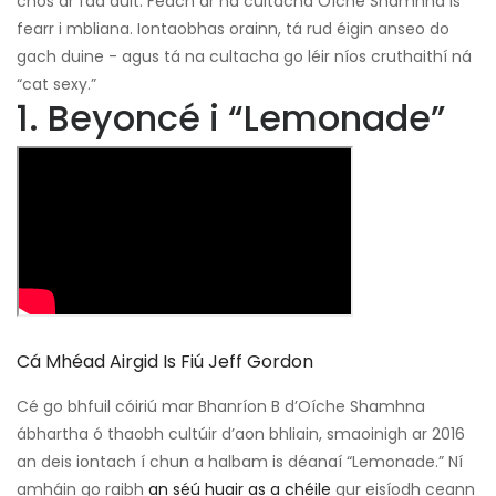
chos ar fad duit. Féach ar na cultacha Oíche Shamhna is
fearr i mbliana. Iontaobhas orainn, tá rud éigin anseo do
gach duine - agus tá na cultacha go léir níos cruthaithí ná
“cat sexy.”
1. Beyoncé i “Lemonade”
Cá Mhéad Airgid Is Fiú Jeff Gordon
Cé go bhfuil cóiriú mar Bhanríon B d’Oíche Shamhna
ábhartha ó thaobh cultúir d’aon bhliain, smaoinigh ar 2016
an deis iontach í chun a halbam is déanaí “Lemonade.” Ní
amháin go raibh
an séú huair as a chéile
gur eisíodh ceann