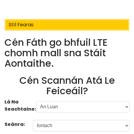
Stíl Fearas
Cén Fáth go bhfuil LTE
chomh mall sna Stáit
Aontaithe.
Cén Scannán Atá Le
Feiceáil?
Lá Na
Seachtaine:
Seánra: