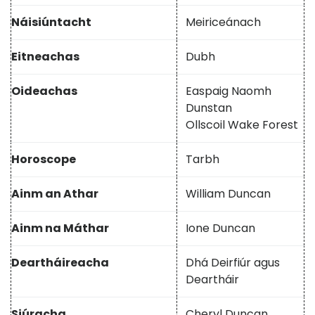
Náisiúntacht
Meiriceánach
Eitneachas
Dubh
Oideachas
Easpaig Naomh
Dunstan
Ollscoil Wake Forest
Horoscope
Tarbh
Ainm an Athar
William Duncan
Ainm na Máthar
Ione Duncan
Deartháireacha
Dhá Deirfiúr agus
Deartháir
Siúracha
Cheryl Duncan