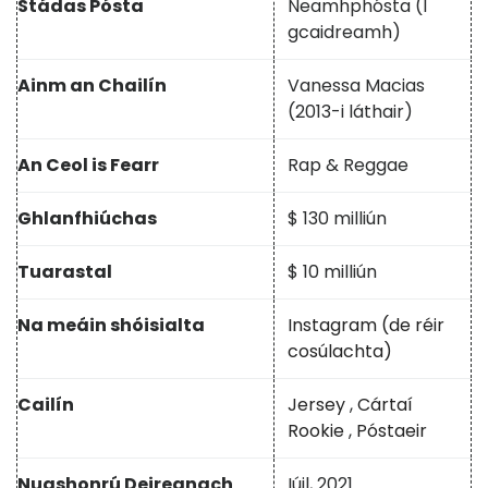
Stádas Pósta
Neamhphósta (I
gcaidreamh)
Ainm an Chailín
Vanessa Macias
(2013-i láthair)
An Ceol is Fearr
Rap & Reggae
Ghlanfhiúchas
$ 130 milliún
Tuarastal
$ 10 milliún
Na meáin shóisialta
Instagram (de réir
cosúlachta)
Cailín
Jersey
,
Cártaí
Rookie
,
Póstaeir
Nuashonrú Deireanach
Iúil, 2021