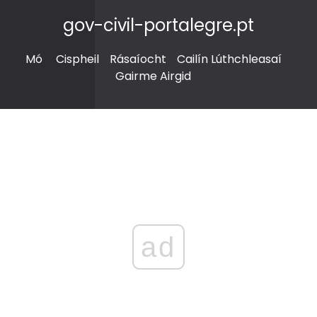
gov-civil-portalegre.pt
Mó
Cispheil
Rásaíocht
Cailín Lúthchleasaí
Gairme Airgid
ad