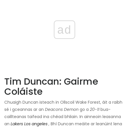
ad
Tim Duncan: Gairme
Coláiste
Chuaigh Duncan isteach in Ollscoil Wake Forest, áit a raibh
sé i gceannas ar an
Deacons Demon
go a
20-11
bua-
caillteanas taifead ina chéad bhliain. In ainneoin leasanna
an
Lakers Los angeles
,
Bhí Duncan meáite ar leanúint lena