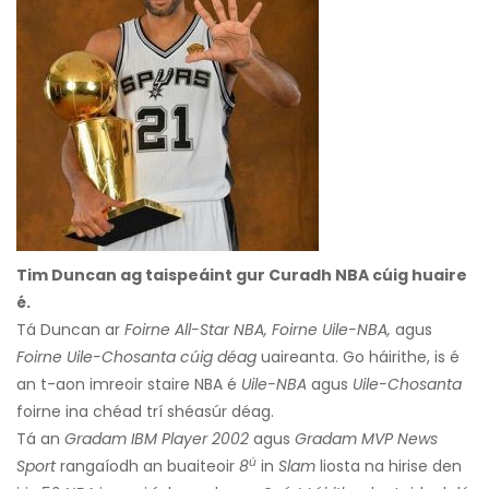
Tim Duncan ag taispeáint gur Curadh NBA cúig huaire
é.
Tá Duncan ar
Foirne All-Star NBA, Foirne Uile-NBA,
agus
Foirne Uile-Chosanta
cúig déag
uaireanta. Go háirithe, is é
an t-aon imreoir staire NBA é
Uile-NBA
agus
Uile-Chosanta
foirne ina chéad trí shéasúr déag.
Tá an
Gradam IBM Player 2002
agus
Gradam MVP News
ú
Sport
rangaíodh an buaiteoir
8
in
Slam
liosta na hirise den