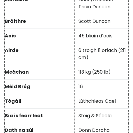
Tricia Duncan
Bráithre
Scott Duncan
Aois
45 bliain d’aois
Airde
6 troigh 11 orlach (211
cm)
Meáchan
113 kg (250 lb)
Méid Bróg
16
Tógáil
Lúthchleas Gael
Bia is fearr leat
Stéig & Séacla
Dath na súl
Donn Dorcha