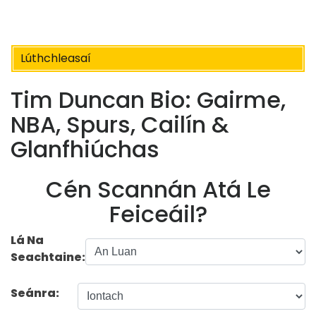
Lúthchleasaí
Tim Duncan Bio: Gairme,
NBA, Spurs, Cailín &
Glanfhiúchas
Cén Scannán Atá Le
Feiceáil?
Lá Na
Seachtaine:
Seánra: