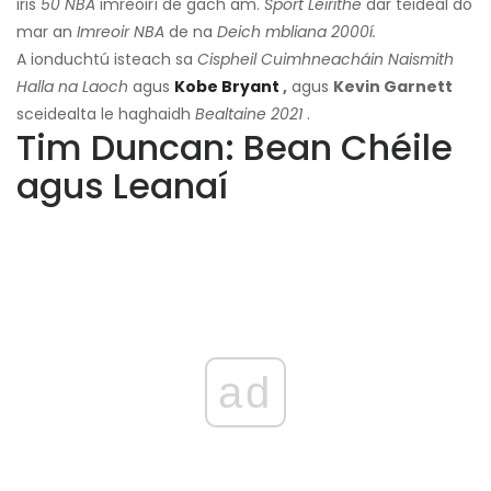
iris
50 NBA
imreoirí de gach am.
Spórt Léirithe
dar teideal dó
mar an
Imreoir NBA
de na
Deich mbliana 2000í.
A ionduchtú isteach sa
Cispheil Cuimhneacháin Naismith
Halla na Laoch
agus
Kobe Bryant
,
agus
Kevin Garnett
sceidealta le haghaidh
Bealtaine 2021
.
Tim Duncan: Bean Chéile
agus Leanaí
ad