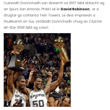
Cuireadh Donnchadh san áireamh sa
1997 NBA
dréacht ag
an
Spurs San Antonio.
Phéirí sé le
David Robinson
, ar a
dtugtar go coitianta
Twin Towers.
Le dea-imprisean a
thuilleamh ón tús, vótáladh Donnchadh chuig an
Cluiche
All-Star 1998 NBA
ag cóistí.