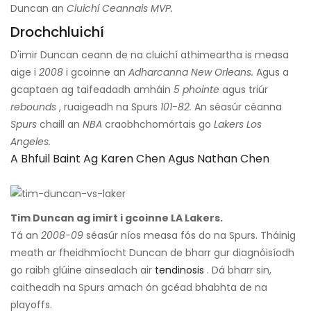
Duncan an
Cluichí Ceannais MVP.
Drochchluichí
D'imir Duncan ceann de na cluichí athimeartha is measa
aige i
2008
i gcoinne an
Adharcanna New Orleans.
Agus a
gcaptaen ag taifeadadh amháin
5 phointe
agus triúr
rebounds
, ruaigeadh na Spurs
101-82.
An séasúr céanna
Spurs
chaill an
NBA
craobhchomórtais go
Lakers Los
Angeles.
A Bhfuil Baint Ag Karen Chen Agus Nathan Chen
Tim Duncan ag imirt i gcoinne LA Lakers.
Tá an
2008-09
séasúr níos measa fós do na Spurs. Tháinig
meath ar fheidhmíocht Duncan de bharr gur diagnóisíodh
go raibh glúine ainsealach air
tendinosis
. Dá bharr sin,
caitheadh ​​na Spurs amach ón gcéad bhabhta de na
playoffs.