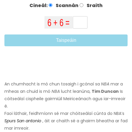
Cineál:
Scannán
Sraith
Taispeáin
An chumhacht is mó chun tosaigh i gcónaí sa
NBA
mar a
mheas an chuid is mó
NBA
lucht leanúna,
Tim Duncan
Is
cóitseálaí cispheile gairmiúil Meiriceánach agus iar-imreoir
é.
Faoi láthair, feidhmíonn sé mar chóitseálaí cúnta do NBA’s
Spurs San antonio
, áit ar chaith sé a ghairm bheatha ar fad
mar imreoir.