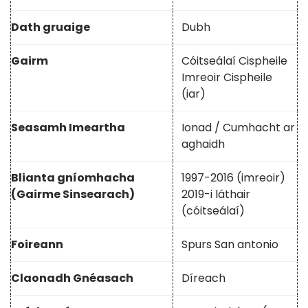
Dath gruaige
Dubh
Gairm
Cóitseálaí Cispheile
Imreoir Cispheile
(iar)
Seasamh Imeartha
Ionad / Cumhacht ar
aghaidh
Blianta gníomhacha
1997-2016 (imreoir)
(Gairme Sinsearach)
2019-i láthair
(cóitseálaí)
Foireann
Spurs San antonio
Claonadh Gnéasach
Díreach