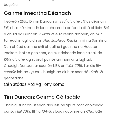
éagsúla.
Gairme Imeartha Déanach
ú
I
Aibreán 2015,
D'imir Duncan a
1330
cluiche
. Níos déanaí, i
Iúil,
chuir sé síneadh lena chonradh ar feadh dhá bhliain. Bhí
ú
a chuid ag Duncan
954
bua
le foireann amháin, an
NBA
taifead, in aghaidh an
Nua Eabhrac Knicks
i mí na Samhna.
Den chéad uair ina shlí bheatha i gcoinne na Houston
Rockets, bhí sé gan scór, ag cur deireadh lena streak de
1359 cluiche
ag scóráil pointe amháin ar a laghad.
Chuaigh Duncan ar scor ón NBA ar
11 Iúil, 2016,
tar éis
19-
séasúir
leis an
Spurs.
Chuaigh an club ar scor dá
Uimh. 21
geansaithe.
Cén Stádas Atá Ag Tony Romo
Tim Duncan: Gairme Cóitseála
Tháinig Duncan isteach arís leis na Spurs mar chóitseálaí
cúnta i
Iúil 2019.
Bhí a
104-103
bua i gcoinne an
Charlotte