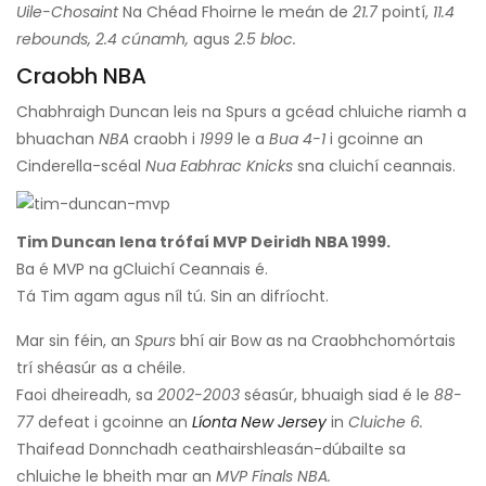
Uile-Chosaint
Na Chéad Fhoirne le meán de
21.7
pointí,
11.4
rebounds, 2.4 cúnamh,
agus
2.5 bloc.
Craobh NBA
Chabhraigh Duncan leis na Spurs a gcéad chluiche riamh a
bhuachan
NBA
craobh i
1999
le a
Bua 4-1
i gcoinne an
Cinderella-scéal
Nua Eabhrac Knicks
sna cluichí ceannais.
Tim Duncan lena trófaí MVP Deiridh NBA 1999.
Ba é MVP na gCluichí Ceannais é.
Tá Tim agam agus níl tú. Sin an difríocht.
Mar sin féin, an
Spurs
bhí air Bow as na Craobhchomórtais
trí shéasúr as a chéile.
Faoi dheireadh, sa
2002-2003
séasúr, bhuaigh siad é le
88-
77
defeat i gcoinne an
Líonta New Jersey
in
Cluiche 6.
Thaifead Donnchadh ceathairshleasán-dúbailte sa
chluiche le bheith mar an
MVP Finals NBA.