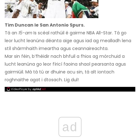
Tim Duncan le San Antonio Spurs.
Tá an
15-am
Is scéal rathúil é gairme NBA All-Star. Tá go
leor lucht leanúna déanta aige agus iad ag mealladh lena
stíl shármhaith imeartha agus ceannaireachta.
Mar sin féin, b’fhéidir nach bhfuil a fhios ag mórchuid a
lucht leanúna go leor fíricí faoina shaol pearsanta agus
gairmiúil. Má tá tú ar dhuine acu sin, tá alt iontach
roghnaithe agat i dtosach. Lig dul!
ad