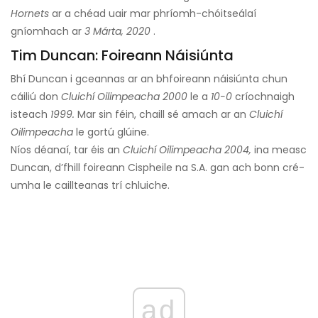
Hornets
ar a chéad uair mar phríomh-chóitseálaí
gníomhach ar
3 Márta, 2020
.
Tim Duncan: Foireann Náisiúnta
Bhí Duncan i gceannas ar an bhfoireann náisiúnta chun
cáiliú don
Cluichí Oilimpeacha 2000
le a
10-0
críochnaigh
isteach
1999.
Mar sin féin, chaill sé amach ar an
Cluichí
Oilimpeacha
le gortú glúine.
Níos déanaí, tar éis an
Cluichí Oilimpeacha 2004,
ina measc
Duncan, d’fhill foireann Cispheile na S.A. gan ach bonn cré-
umha le caillteanas trí chluiche.
ad