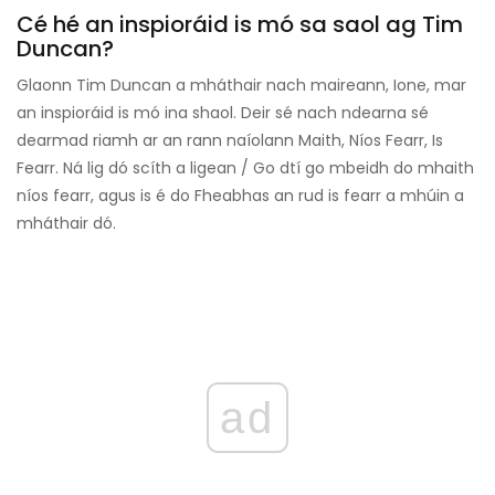
Cé hé an inspioráid is mó sa saol ag Tim
Duncan?
Glaonn Tim Duncan a mháthair nach maireann, Ione, mar
an inspioráid is mó ina shaol. Deir sé nach ndearna sé
dearmad riamh ar an rann naíolann Maith, Níos Fearr, Is
Fearr. Ná lig dó scíth a ligean / Go dtí go mbeidh do mhaith
níos fearr, agus is é do Fheabhas an rud is fearr a mhúin a
mháthair dó.
ad