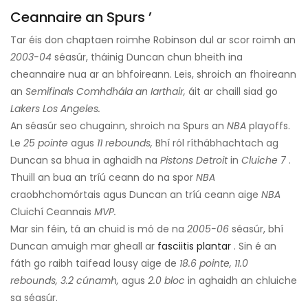
Ceannaire an Spurs ’
Tar éis don chaptaen roimhe Robinson dul ar scor roimh an
2003-04
séasúr, tháinig Duncan chun bheith ina
cheannaire nua ar an bhfoireann. Leis, shroich an fhoireann
an
Semifinals Comhdhála an Iarthair,
áit ar chaill siad go
Lakers Los Angeles.
An séasúr seo chugainn, shroich na Spurs an
NBA
playoffs.
Le
25 pointe
agus
11 rebounds,
Bhí ról ríthábhachtach ag
Duncan sa bhua in aghaidh na
Pistons Detroit
in
Cluiche
7
.
Thuill an bua an tríú ceann do na spor
NBA
craobhchomórtais agus Duncan an tríú ceann aige
NBA
Cluichí Ceannais
MVP.
Mar sin féin, tá an chuid is mó de na
2005-06
séasúr, bhí
Duncan amuigh mar gheall ar
fasciitis plantar
. Sin é an
fáth go raibh taifead lousy aige de
18.6 pointe, 11.0
rebounds, 3.2 cúnamh,
agus
2.0 bloc
in aghaidh an chluiche
sa séasúr.