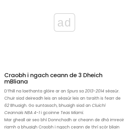
ad
Craobh i ngach ceann de 3 Dheich
mBliana
D’fhill na laethanta glóire ar an
Spurs
sa
2013-2014
séasúr.
Chuir siad deireadh leis an séasúr leis an tsraith is fearr de
62
Bhuaigh. Go suntasach, bhuaigh siad an
Cluichí
Ceannais NBA 4-1
i gcoinne
Teas Miami.
Mar gheall air seo bhí Donnchadh ar cheann de dhá imreoir
riamh a bhuaigh Craobh i ngach ceann de thrí scór bliain