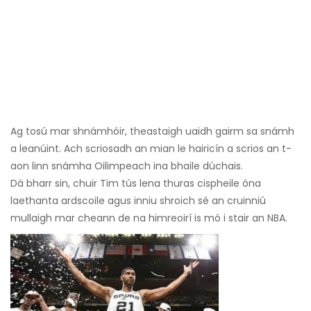
Ag tosú mar shnámhóir, theastaigh uaidh gairm sa snámh
a leanúint. Ach scriosadh an mian le hairicín a scrios an t-
aon linn snámha Oilimpeach ina bhaile dúchais.
Dá bharr sin, chuir Tim tús lena thuras cispheile óna
laethanta ardscoile agus inniu shroich sé an cruinniú
mullaigh mar cheann de na himreoirí is mó i stair an NBA.