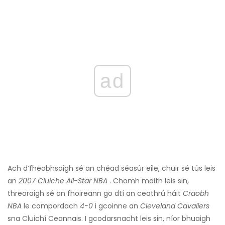
ad
Ach d’fheabhsaigh sé an chéad séasúr eile, chuir sé tús leis
an
2007
Cluiche All-Star NBA
. Chomh maith leis sin,
threoraigh sé an fhoireann go dtí an ceathrú háit
Craobh
NBA
le compordach
4-0
i gcoinne an
Cleveland Cavaliers
sna Cluichí Ceannais. I gcodarsnacht leis sin, níor bhuaigh