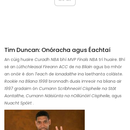
Tim Duncan: Onóracha agus Éachtaí
An cúig huaire
Curadh NBA
bhí
MVP Finals NBA
trí huaire. Bhí
sé an
Lúthchleasaí Fireann ACC
de na
Bliain
agus ba mhór
an onóir é don
Teach
de
Ionadaithe
ina laethanta coláiste.
Rookie na Bliana 1998
bronnadh duais imreoir na bliana air
1997
gradaim ón
Cumann Scríbhneoirí Cispheile na Stát
Aontaithe,
Cumann Náisiúnta na nOiliúnóirí Cispheile,
agus
Nuacht Spóirt
.