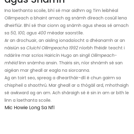
Ina laethanta scoile, bhí sé mar aidhm ag Tim leibhéal
Oilimpeach a bhaint amach ag snámh díreach cosúil lena
dheirfiúr. Bhí sé thar cionn ag snámh agus sheas sé amach
sa
50, 100, agus 400
méadar saorstíle.
Ar an drochuair, an aisling ionadaíocht a dhéanamh ar an
náisiún sa
Cluichí Oilimpeacha 1992
níorbh fhéidir teacht i
ndáiríre mar scrios Hairicín Hugo an singil
Oilimpeach-
mhéid
linn snámha ansin. Thairis sin, níor shnámh sé san
aigéan mar gheall ar eagla na siorcanna.
Ag an toirt seo, spreag a dheartháir-dlí é chun gairm sa
chispheil a shaothrú. Mar gheall ar a thógáil ard, mhothaigh
sé awkward ag an am. Ach sháraigh sé é sin in am ar bith le
linn a laethanta scoile.
Mic Howie Long Sa Nfl