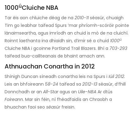
ú
1000
Cluiche NBA
Tar éis aon chluiche déag de na
2010-11
séasúr, chuaigh
Tim go leabhar taifead Spurs ’mar phríomh-scóróir pointe
lánaimseartha, agus imríodh an chuid is mó de na cluichí.
ú
Roinnt laethanta ina dhiaidh sin, d’imir sé a chuid
1000
Cluiche NBA i gcoinne Portland Trail Blazers. Bhí a
703-293
taifead bua-caillteanais de bhaint amach ann.
Athnuachan Conartha in 2012
Shínigh Duncan síneadh conartha leis na Spurs i
Iúil 2012.
Leis an bhfoireann
58-24
taifead sa
2012-13
séasúr, d’fhill
Donnchadh ar an
All-Star
agus an
Uile-NBA
Ar dtús
Foireann.
Mar sin féin, ní fhéadfaidís an Chraobh a
bhuachan faoi seo
séasúr
freisin.