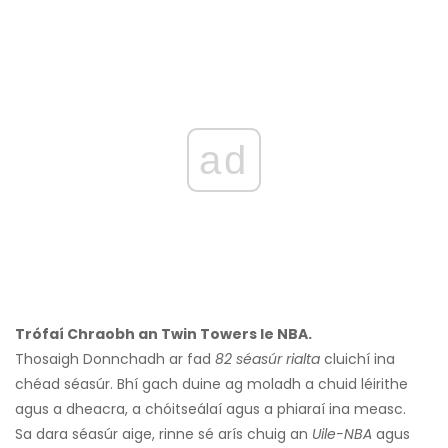
ad
Trófaí Chraobh an Twin Towers le NBA.
Thosaigh Donnchadh ar fad
82 séasúr rialta
cluichí ina
chéad séasúr. Bhí gach duine ag moladh a chuid léirithe
agus a dheacra, a chóitseálaí agus a phiaraí ina measc.
Sa dara séasúr aige, rinne sé arís chuig an
Uile-NBA
agus