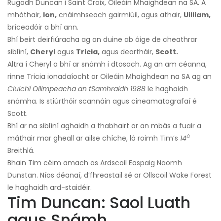
Rugadh Duncan i Saint Croix, Oileáin Mhaighdean na SA. A
mháthair,
Ion,
cnáimhseach gairmiúil, agus athair,
Uilliam,
bríceadóir a bhí ann.
Bhí beirt deirfiúracha ag an duine ab óige de cheathrar
siblíní,
Cheryl
agus
Tricia,
agus deartháir,
Scott.
Altra í Cheryl a bhí ar snámh i dtosach. Ag an am céanna,
rinne Tricia ionadaíocht ar Oileáin Mhaighdean na SA ag an
Cluichí Oilimpeacha an tSamhraidh 1988
le haghaidh
snámha. Is stiúrthóir scannáin agus cineamatagrafaí é
Scott.
Bhí ar na siblíní aghaidh a thabhairt ar an mbás a fuair a
ú
máthair mar gheall ar ailse chíche, lá roimh Tim’s
14
Breithlá.
Bhain Tim céim amach as Ardscoil Easpaig Naomh
Dunstan. Níos déanaí, d’fhreastail sé ar Ollscoil Wake Forest
le haghaidh ard-staidéir.
Tim Duncan: Saol Luath
agus Snámh