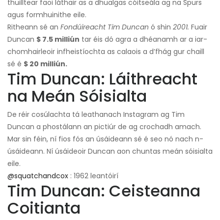
thuilltear faoi láthair as a dhualgas cóitseála ag na Spurs
agus formhuinithe eile.
Ritheann sé an
Fondúireacht Tim Duncan
ó shin
2001.
Fuair ​​
Duncan
$ 7.5 milliún
tar éis dó agra a dhéanamh ar a iar-
chomhairleoir infheistíochta as calaois a d’fhág gur chaill
sé é
$ 20 milliún.
Tim Duncan: Láithreacht
na Meán Sóisialta
De réir cosúlachta tá leathanach Instagram ag Tim
Duncan a phostálann an pictiúr de ag crochadh amach.
Mar sin féin, ní fios fós an úsáideann sé é seo nó nach n-
úsáideann. Ní úsáideoir Duncan aon chuntas meán sóisialta
eile.
@squatchandcox
: 1962 leantóirí
Tim Duncan: Ceisteanna
Coitianta