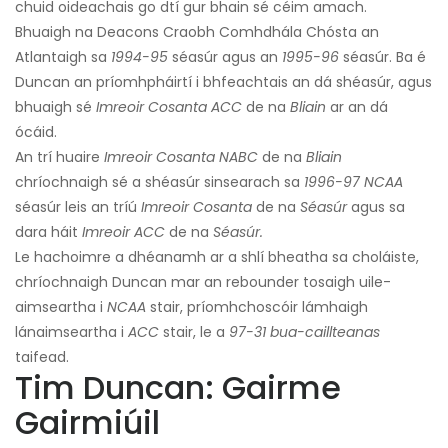
chuid oideachais go dtí gur bhain sé céim amach.
Bhuaigh na Deacons Craobh Comhdhála Chósta an
Atlantaigh sa
1994-95
séasúr agus an
1995-96
séasúr. Ba é
Duncan an príomhpháirtí i bhfeachtais an dá shéasúr, agus
bhuaigh sé
Imreoir Cosanta ACC
de na
Bliain
ar an dá
ócáid.
An trí huaire
Imreoir Cosanta NABC
de na
Bliain
chríochnaigh sé a shéasúr sinsearach sa
1996-97 NCAA
séasúr leis an tríú
Imreoir Cosanta
de na
Séasúr
agus sa
dara háit
Imreoir ACC
de na
Séasúr.
Le hachoimre a dhéanamh ar a shlí bheatha sa choláiste,
chríochnaigh Duncan mar an rebounder tosaigh uile-
aimseartha i
NCAA
stair, príomhchoscóir lámhaigh
lánaimseartha i
ACC
stair, le a
97-31 bua-caillteanas
taifead.
Tim Duncan: Gairme
Gairmiúil