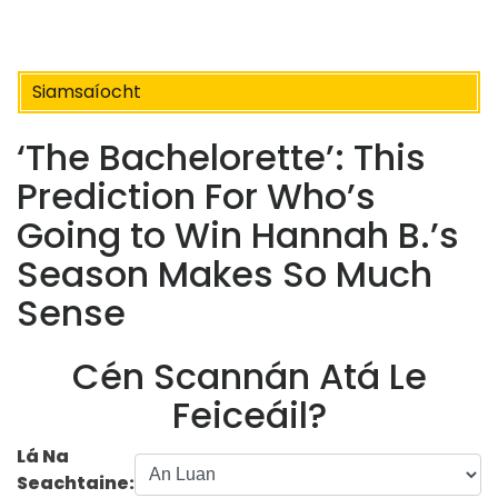
Siamsaíocht
‘The Bachelorette’: This
Prediction For Who’s
Going to Win Hannah B.’s
Season Makes So Much
Sense
Cén Scannán Atá Le
Feiceáil?
Lá Na
Seachtaine: