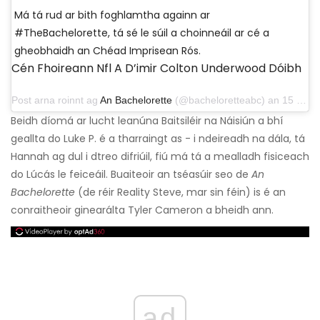
Má tá rud ar bith foghlamtha againn ar
#TheBachelorette, tá sé le súil a choinneáil ar cé a
gheobhaidh an Chéad Imprisean Rós.
Cén Fhoireann Nfl A D’imir Colton Underwood Dóibh
Post arna roinnt ag
An Bachelorette
(@bacheloretteabc) an 15 Bealtaine 2019 ag 8:35 in PDT
Beidh díomá ar lucht leanúna Baitsiléir na Náisiún a bhí
geallta do Luke P. é a tharraingt as - i ndeireadh na dála, tá
Hannah ag dul i dtreo difriúil, fiú má tá a mealladh fisiceach
do Lúcás le feiceáil. Buaiteoir an tséasúir seo de
An
Bachelorette
(de réir Reality Steve, mar sin féin) is é an
conraitheoir ginearálta Tyler Cameron a bheidh ann.
ad