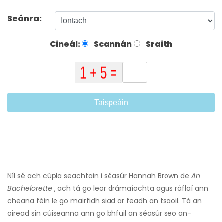
Seánra:
Cineál:
Scannán
Sraith
Taispeáin
Níl sé ach cúpla seachtain i séasúr Hannah Brown de
An
Bachelorette
, ach tá go leor drámaíochta agus ráflaí ann
cheana féin le go mairfidh siad ar feadh an tsaoil. Tá an
oiread sin cúiseanna ann go bhfuil an séasúr seo an-