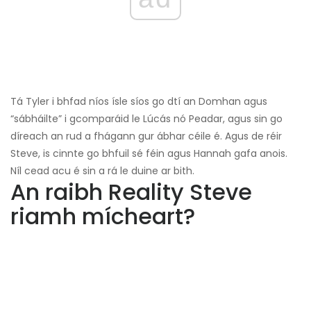
Tá Tyler i bhfad níos ísle síos go dtí an Domhan agus
“sábháilte” i gcomparáid le Lúcás nó Peadar, agus sin go
díreach an rud a fhágann gur ábhar céile é. Agus de réir
Steve, is cinnte go bhfuil sé féin agus Hannah gafa anois.
Níl cead acu é sin a rá le duine ar bith.
An raibh Reality Steve
riamh mícheart?