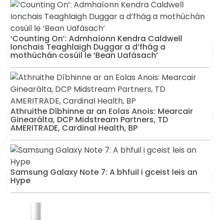
‘Counting On’: Admhaíonn Kendra Caldwell
Ionchais Teaghlaigh Duggar a d’fhág a
mothúchán cosúil le ‘Bean Uafásach’
Athruithe Díbhinne ar an Eolas Anois: Mearcair
Ginearálta, DCP Midstream Partners, TD
AMERITRADE, Cardinal Health, BP
Samsung Galaxy Note 7: A bhfuil i gceist leis an
Hype