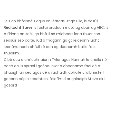
Leis an bhfaisnéis agus an léargas istigh uile, is cosúil
Réaltacht Steve
Is fostaí bradach é atá ag obair ag ABC. Is
é fírinne an scéil go bhfuil sé mícheart lena thuar sna
séasúir seo caite, rud a fhágann go gcreideann lucht
leanúna nach bhfuil sé ach ag déanamh buille faoi
thuairim.
Cibé acu a chríochnaíonn Tyler agus Hannah le chéile nó
nach ea, is spraoi i gcónaí tuar a dhéanamh faoi cé a
bhuaigh an seó agus cé a rachaidh abhaile croíbhriste. I
gceann cúpla seachtain, feicfimid ar ghlaoigh Steve air i
gceart!