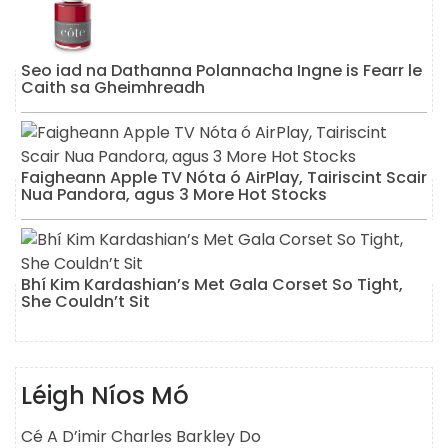
Seo iad na Dathanna Polannacha Ingne is Fearr le
Caith sa Gheimhreadh
Faigheann Apple TV Nóta ó AirPlay, Tairiscint Scair
Nua Pandora, agus 3 More Hot Stocks
Bhí Kim Kardashian’s Met Gala Corset So Tight,
She Couldn’t Sit
Léigh Níos Mó
Cé A D’imir Charles Barkley Do