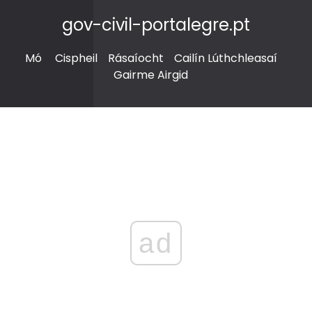
gov-civil-portalegre.pt
Mó
Cispheil
Rásaíocht
Cailín Lúthchleasaí
Gairme Airgid
ad