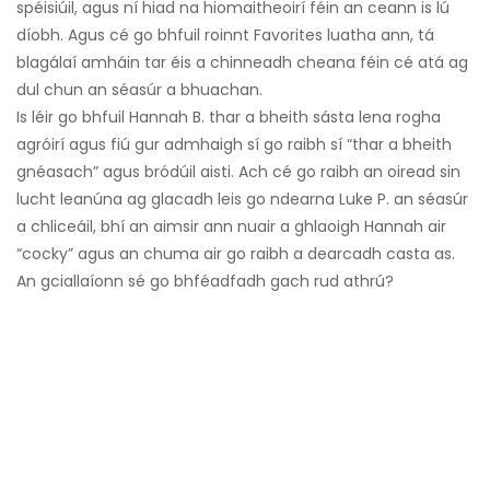
spéisiúil, agus ní hiad na hiomaitheoirí féin an ceann is lú
díobh. Agus cé go bhfuil roinnt Favorites luatha ann, tá
blagálaí amháin tar éis a chinneadh cheana féin cé atá ag
dul chun an séasúr a bhuachan.
Is léir go bhfuil Hannah B. thar a bheith sásta lena rogha
agróirí agus fiú gur admhaigh sí go raibh sí “thar a bheith
gnéasach” agus bródúil aisti. Ach cé go raibh an oiread sin
lucht leanúna ag glacadh leis go ndearna Luke P. an séasúr
a chliceáil, bhí an aimsir ann nuair a ghlaoigh Hannah air
“cocky” agus an chuma air go raibh a dearcadh casta as.
An gciallaíonn sé go bhféadfadh gach rud athrú?