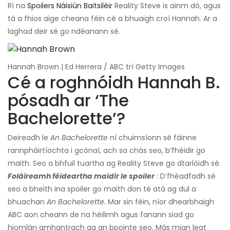
Rí na
Spoilers Náisiún Baitsiléir
Reality Steve is ainm dó, agus
tá a fhios aige cheana féin cé a bhuaigh croí Hannah. Ar a
laghad deir sé go ndéanann sé.
Hannah Brown | Ed Herrera / ABC trí Getty Images
Cé a roghnóidh Hannah B.
pósadh ar ‘The
Bachelorette’?
Deireadh le
An Bachelorette
ní chuimsíonn sé fáinne
rannpháirtíochta i gcónaí, ach sa chás seo, b’fhéidir go
maith. Seo a bhfuil tuartha ag Reality Steve go dtarlóidh sé.
Foláireamh féideartha maidir le spoiler
: D’fhéadfadh sé
seo a bheith ina spoiler go maith don té atá ag dul a
bhuachan
An Bachelorette.
Mar sin féin, níor dhearbhaigh
ABC aon cheann de na héilimh agus fanann siad go
hiomlán amhantrach ag an bpointe seo. Más mian leat