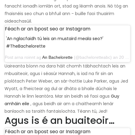
fanacht ionadh iomlán ort, stad ag léamh anois. Nó tóg an
fhaisnéis seo chun a bhfuil ann - buille faoi thuairim
oideachasúil.
Féach ar an bpost seo ar Instagram
'An nglacfaidh tú leis an mustaird meala seo?'
#TheBachelorette
Post arna roinnt ag
An Bachelorette
(@bacheloretteabc) an 20 Bealtaine, 2019 ag 6:34 in PDT
Uaireanta bíonn na dara háit chomh tábhachtach leis an
mbuaiteoir, agus i séasúr Hannah, is iad na fir sin an
píolótach Peter Weber, an sár-hottie Luke Parker, agus Jed
Wyatt, a fheictear ag dul ar dháta a bhaile dúchais le
Hannah le linn leantóra. Mar sin beidh sé faoi agus
Guy
amháin eile
, agus beidh air am a chaitheamh lenár
banlaoch sa tsraith fantaisíochta. Téann tú, Jed!
Agus is é an buaiteoir…
Féach ar an bpost seo ar Instagram