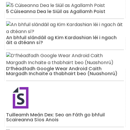
5 Cúiseanna Dea le Siúil as Agallamh Poist
An bhfuil slándáil ag Kim Kardashian léi i ngach
áit a dtéann sí?
D’fhéadfadh Google Wear Android Caith
Margadh Inchaite a thabhairt beo (Nuashonrú)
Tuilleamh Meán Dex: Seo an Fáth go bhfuil
Scaireanna Síos Anois