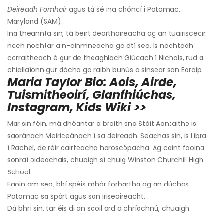
Deireadh Fómhair
agus tá sé ina chónaí i Potomac,
Maryland (SAM).
Ina theannta sin, tá beirt deartháireacha ag an tuairisceoir
nach nochtar a n-ainmneacha go dtí seo. Is nochtadh
corraitheach é gur de theaghlach Giúdach í Nichols, rud a
chiallaíonn gur dócha go raibh bunús a sinsear san Eoraip.
Maria Taylor Bio: Aois, Airde,
Tuismitheoirí, Glanfhiúchas,
Instagram, Kids Wiki >>
Mar sin féin, má dhéantar a breith sna Stáit Aontaithe is
saoránach Meiriceánach í sa deireadh. Seachas sin, is Libra
í Rachel, de réir cairteacha horoscópacha. Ag caint faoina
sonraí oideachais, chuaigh sí chuig Winston Churchill High
School.
Faoin am seo, bhí spéis mhór forbartha ag an dúchas
Potomac sa spórt agus san iriseoireacht.
Dá bhrí sin, tar éis di an scoil ard a chríochnú, chuaigh