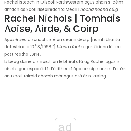
Rachel isteach in Ollscoil Northwestern agus bhain sí céim
amach as Scoil Iriseoireachta Medill i
nócha nócha cúig.
Rachel Nichols | Tomhais
Aoise, Airde, & Coirp
Agus é seo á scríobh, is é an ceann dearg [ríomh blianta
datestring = 10/18/1968 ″]
bliana d'aois
agus éiríonn léi ina
post reatha ESPN
.
Is beag duine a shroich an leibhéal atá ag Rachel agus is
cinnte gur inspioráid í d’áititheoirí óga amuigh ansin. Tar éis
an tsaoil, táimid chomh mór agus atá ár n-aisling.
ad