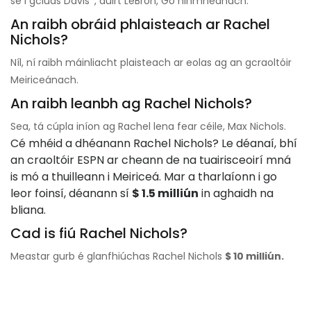
sé i gcluas Davis ’, dúirt LeBron, Go hinmheánach.
An raibh obráid phlaisteach ar Rachel
Nichols?
Níl, ní raibh máinliacht plaisteach ar eolas ag an gcraoltóir
Meiriceánach.
An raibh leanbh ag Rachel Nichols?
Sea, tá cúpla iníon ag Rachel lena fear céile, Max Nichols.
Cé mhéid a dhéanann Rachel Nichols? Le déanaí, bhí
an craoltóir ESPN ar cheann de na tuairisceoirí mná
is mó a thuilleann i Meiriceá. Mar a tharlaíonn i go
leor foinsí, déanann sí
$ 1.5 milliún
in aghaidh na
bliana.
Cad is fiú Rachel Nichols?
Meastar gurb é glanfhiúchas Rachel Nichols
$ 10 milliún.