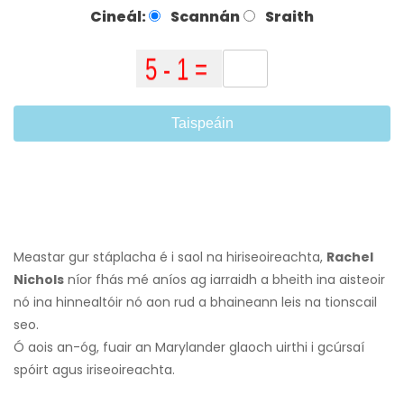
Cineál:
Scannán
Sraith
Taispeáin
Meastar gur stáplacha é i saol na hiriseoireachta,
Rachel
Nichols
níor fhás mé aníos ag iarraidh a bheith ina aisteoir
nó ina hinnealtóir nó aon rud a bhaineann leis na tionscail
seo.
Ó aois an-óg, fuair an Marylander glaoch uirthi i gcúrsaí
spóirt agus iriseoireachta.