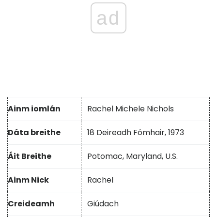
ad
Ainm iomlán
Rachel Michele Nichols
Dáta breithe
18 Deireadh Fómhair, 1973
Áit Breithe
Potomac, Maryland, U.S.
Ainm Nick
Rachel
Creideamh
Giúdach