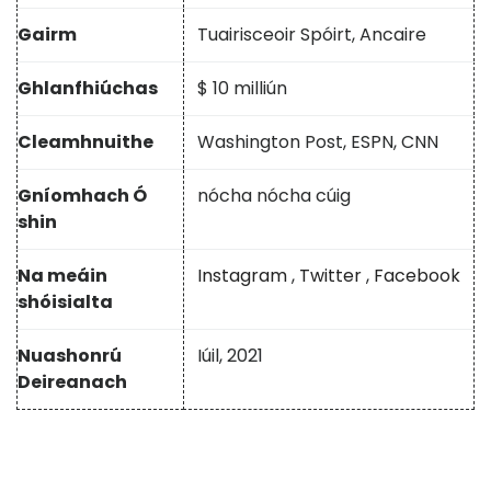
Gairm
Tuairisceoir Spóirt, Ancaire
Ghlanfhiúchas
$ 10 milliún
Cleamhnuithe
Washington Post, ESPN, CNN
Gníomhach Ó
nócha nócha cúig
shin
Na meáin
Instagram
,
Twitter
,
Facebook
shóisialta
Nuashonrú
Iúil, 2021
Deireanach