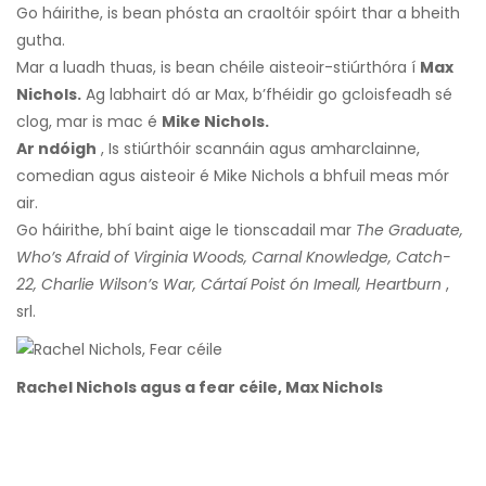
Go háirithe, is bean phósta an craoltóir spóirt thar a bheith
gutha.
Mar a luadh thuas, is bean chéile aisteoir-stiúrthóra í
Max
Nichols.
Ag labhairt dó ar Max, b’fhéidir go gcloisfeadh sé
clog, mar is mac é
Mike Nichols.
Ar ndóigh
, Is stiúrthóir scannáin agus amharclainne,
comedian agus aisteoir é Mike Nichols a bhfuil meas mór
air.
Go háirithe, bhí baint aige le tionscadail mar
The Graduate,
Who’s Afraid of Virginia Woods, Carnal Knowledge, Catch-
22, Charlie Wilson’s War, Cártaí Poist ón Imeall, Heartburn
,
srl.
Rachel Nichols agus a fear céile, Max Nichols