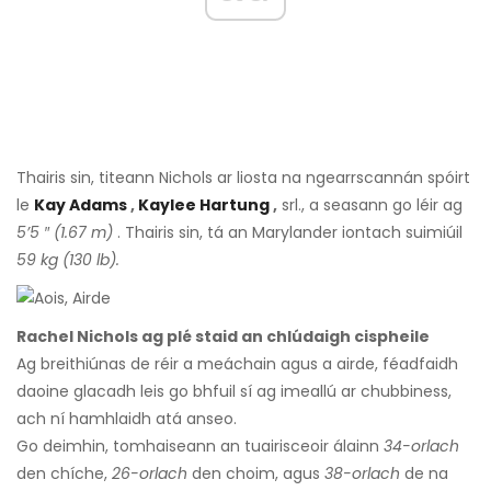
Thairis sin, titeann Nichols ar liosta na ngearrscannán spóirt
le
Kay Adams
,
Kaylee Hartung
,
srl., a seasann go léir ag
5’5 ″ (1.67 m)
. Thairis sin, tá an Marylander iontach suimiúil
59 kg (130 lb).
Rachel Nichols ag plé staid an chlúdaigh cispheile
Ag breithiúnas de réir a meáchain agus a airde, féadfaidh
daoine glacadh leis go bhfuil sí ag imeallú ar chubbiness,
ach ní hamhlaidh atá anseo.
Go deimhin, tomhaiseann an tuairisceoir álainn
34-orlach
den chíche,
26-orlach
den choim, agus
38-orlach
de na