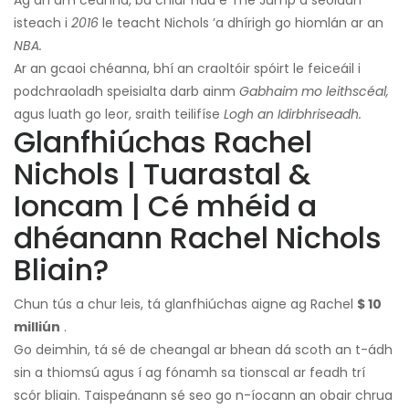
isteach i
2016
le teacht Nichols ’a dhírigh go hiomlán ar an
NBA.
Ar an gcaoi chéanna, bhí an craoltóir spóirt le feiceáil i
podchraoladh speisialta darb ainm
Gabhaim mo leithscéal,
agus luath go leor, sraith teilifíse
Logh an Idirbhriseadh.
Glanfhiúchas Rachel
Nichols | Tuarastal &
Ioncam | Cé mhéid a
dhéanann Rachel Nichols
Bliain?
Chun tús a chur leis, tá glanfhiúchas aigne ag Rachel
$ 10
milliún
.
Go deimhin, tá sé de cheangal ar bhean dá scoth an t-ádh
sin a thiomsú agus í ag fónamh sa tionscal ar feadh trí
scór bliain. Taispeánann sé seo go n-íocann an obair chrua