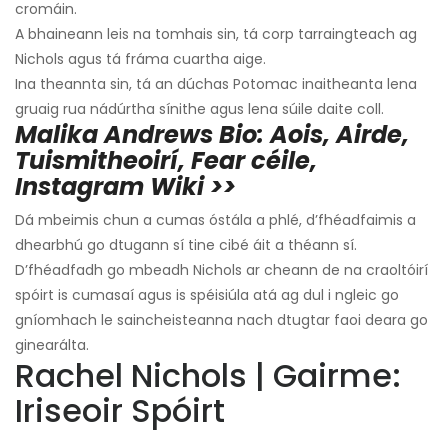
cromáin.
A bhaineann leis na tomhais sin, tá corp tarraingteach ag
Nichols agus tá fráma cuartha aige.
Ina theannta sin, tá an dúchas Potomac inaitheanta lena
gruaig rua nádúrtha sínithe agus lena súile daite coll.
Malika Andrews Bio: Aois, Airde,
Tuismitheoirí, Fear céile,
Instagram Wiki >>
Dá mbeimis chun a cumas óstála a phlé, d’fhéadfaimis a
dhearbhú go dtugann sí tine cibé áit a théann sí.
D’fhéadfadh go mbeadh Nichols ar cheann de na craoltóirí
spóirt is cumasaí agus is spéisiúla atá ag dul i ngleic go
gníomhach le saincheisteanna nach dtugtar faoi deara go
ginearálta.
Rachel Nichols | Gairme:
Iriseoir Spóirt