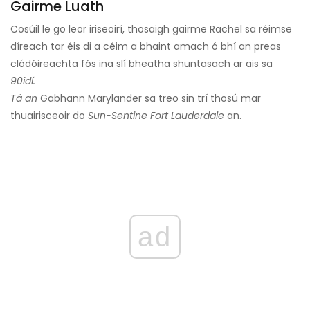
Gairme Luath
Cosúil le go leor iriseoirí, thosaigh gairme Rachel sa réimse
díreach tar éis di a céim a bhaint amach ó bhí an preas
clódóireachta fós ina slí bheatha shuntasach ar ais sa
90idí.
Tá an
Gabhann Marylander sa treo sin trí thosú mar
thuairisceoir do
Sun-Sentine Fort Lauderdale
an.
ad