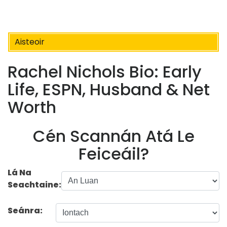
Aisteoir
Rachel Nichols Bio: Early
Life, ESPN, Husband & Net
Worth
Cén Scannán Atá Le
Feiceáil?
Lá Na
Seachtaine:
Seánra: