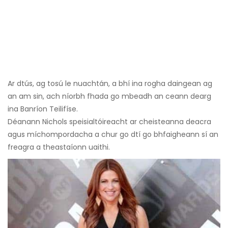
Ar dtús, ag tosú le nuachtán, a bhí ina rogha daingean ag
an am sin, ach níorbh fhada go mbeadh an ceann dearg
ina Banríon Teilifíse.
Déanann Nichols speisialtóireacht ar cheisteanna deacra
agus míchompordacha a chur go dtí go bhfaigheann sí an
freagra a theastaíonn uaithi.