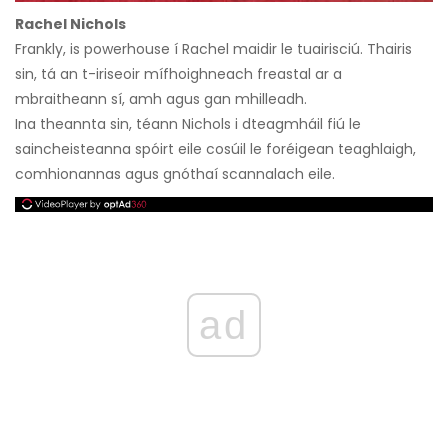
Rachel Nichols
Frankly, is powerhouse í Rachel maidir le tuairisciú. Thairis
sin, tá an t-iriseoir mífhoighneach freastal ar a
mbraitheann sí, amh agus gan mhilleadh.
Ina theannta sin, téann Nichols i dteagmháil fiú le
saincheisteanna spóirt eile cosúil le foréigean teaghlaigh,
comhionannas agus gnóthaí scannalach eile.
ad