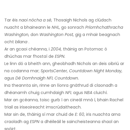
Tar éis
naoi nócha a sé,
Thosaigh Nichols ag clúdach
nuacht a bhaineann le
NHL,
go sonrach
Príomhchathracha
Washington,
don
Washington Post,
gig a mhair beagnach
ocht
bliana
.
Ar an gcaoi chéanna, i
2004,
tháinig an Potomac ó
dhúchas mar fhostaí de
ESPN.
Le linn dó a bheith ann, gheobhadh Nichols an deis oibriú ar
na codanna mar;
SportsCenter, Countdown Night Monday,
agus
Dé Domhnaigh NFL Countdown.
Ina theannta sin, rinne an líonra gnáthrud di claonadh a
dhéanamh chuig cumhdaigh
NFL
agus
NBA
cluichí.
Mar an gcéanna, toisc gurb í an cineál mná í, bhain Rachel
triail as iriseoireacht imscrúdaitheach.
Mar sin de, tháinig sí mar chuid de
E: 60,
iris nuachta arna
craoladh ag
ESPN
a dhéileáil le saincheisteanna shaol an
spóirt.