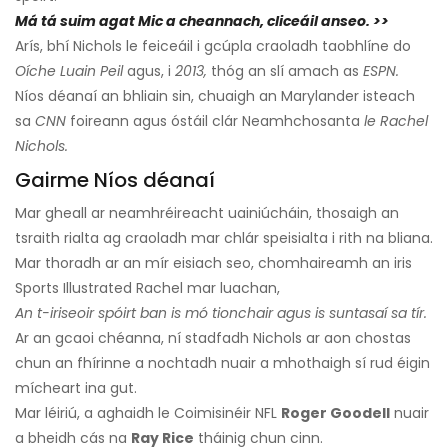
Má tá suim agat Mic a cheannach, cliceáil anseo. >>
Arís, bhí Nichols le feiceáil i gcúpla craoladh taobhlíne do
Oíche Luain
Peil
agus, i
2013,
thóg an slí amach as
ESPN.
Níos déanaí an bhliain sin, chuaigh an Marylander isteach
sa
CNN
foireann agus óstáil clár Neamhchosanta
le Rachel
Nichols.
Gairme Níos déanaí
Mar gheall ar neamhréireacht uainiúcháin, thosaigh an
tsraith rialta ag craoladh mar chlár speisialta i rith na bliana.
Mar thoradh ar an mír eisiach seo, chomhaireamh an iris
Sports Illustrated Rachel mar luachan,
An t-iriseoir spóirt ban is mó tionchair agus is suntasaí sa tír.
Ar an gcaoi chéanna, ní stadfadh Nichols ar aon chostas
chun an fhírinne a nochtadh nuair a mhothaigh sí rud éigin
mícheart ina gut.
Mar léiriú, a aghaidh le Coimisinéir NFL
Roger Goodell
nuair
a bheidh cás na
Ray Rice
tháinig chun cinn.