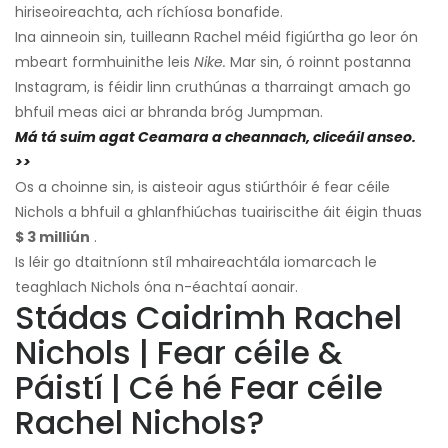
hiriseoireachta, ach ríchíosa bonafide.
Ina ainneoin sin, tuilleann Rachel méid figiúrtha go leor ón
mbeart formhuinithe leis
Nike.
Mar sin, ó roinnt postanna
Instagram, is féidir linn cruthúnas a tharraingt amach go
bhfuil meas aici ar bhranda bróg Jumpman.
Má tá suim agat Ceamara a cheannach, cliceáil anseo.
>>
Os a choinne sin, is aisteoir agus stiúrthóir é fear céile
Nichols a bhfuil a ghlanfhiúchas tuairiscithe áit éigin thuas
$ 3 milliún
.
Is léir go dtaitníonn stíl mhaireachtála iomarcach le
teaghlach Nichols óna n-éachtaí aonair.
Stádas Caidrimh Rachel
Nichols | Fear céile &
Páistí | Cé hé Fear céile
Rachel Nichols?