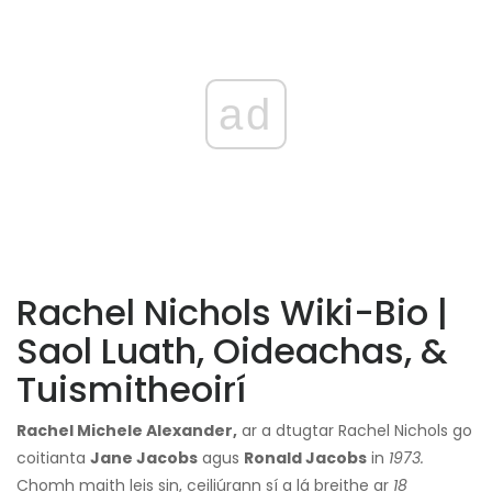
ad
Rachel Nichols Wiki-Bio |
Saol Luath, Oideachas, &
Tuismitheoirí
Rachel Michele Alexander,
ar a dtugtar Rachel Nichols go
coitianta
Jane Jacobs
agus
Ronald Jacobs
in
1973.
Chomh maith leis sin, ceiliúrann sí a lá breithe ar
18