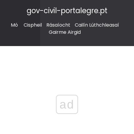
gov-civil-portalegre.pt
Mó
Cispheil
Rásaíocht
Cailín Lúthchleasaí
Gairme Airgid
ad