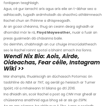
foréigean teaghlaigh.
Agus, cé gur iarracht arís agus arís eile an t-ábhar seo a
adhlacadh, tugadh ardmholadh do shaothrú athléimneach
Rachel chun an fhírinne a dhíspreagadh.
Ar an gcaoi chéanna, thug an ceann dearg aghaidh ar
dhornálaí mór le rá,
Floyd Mayweather,
nuair a fuair an
preas guairneán dá chásanna baile.
Go deimhin, chabhraigh an cur chuige imscrúdaitheach
seo le Rachel roinnt spotaí a bhaint amach ina líonra.
Wendi Nix Bio: Aois, Airde,
Oideachas, Fear céile, Instagram
Wiki >>
Mar shampla, thuairiscigh an dúchasach Potomac ón
taobhlíne do
NBA
ar
TNT,
ag aeráil go heisiach ar Turner
Spóirt,
ról a mhaireann trí bliana go dtí
2016.
Ina dhiaidh sin, scoir Rachel a post ag
CNN
mar gheall ar
chúiseanna anaithnid agus bhog sé ar ais go
ESPN.
Ag an am céanna, ba chlár nua é The Jump a seoladh