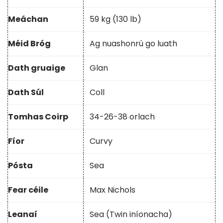
Meáchan
59 kg (130 lb)
Méid Bróg
Ag nuashonrú go luath
Dath gruaige
Glan
Dath Súl
Coll
Tomhas Coirp
34-26-38 orlach
Fíor
Curvy
Pósta
Sea
Fear céile
Max Nichols
Leanaí
Sea (Twin iníonacha)