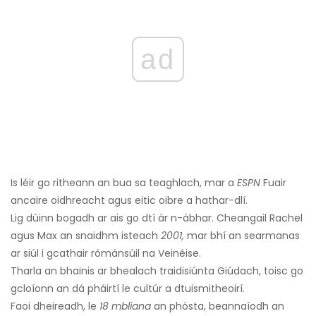
ad
Is léir go ritheann an bua sa teaghlach, mar a
ESPN
Fuair ​​
ancaire oidhreacht agus eitic oibre a hathar-dlí.
Lig dúinn bogadh ar ais go dtí ár n-ábhar. Cheangail Rachel
agus Max an snaidhm isteach
2001,
mar bhí an searmanas
ar siúl i gcathair rómánsúil na Veinéise.
Tharla an bhainis ar bhealach traidisiúnta Giúdach, toisc go
gcloíonn an dá pháirtí le cultúr a dtuismitheoirí.
Faoi dheireadh, le
18 mbliana
an phósta, beannaíodh an