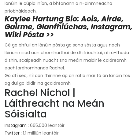
lánúin le cúpla iníon, a bhfanann a n-ainmneacha
príobháideach.
Kaylee Hartung Bio: Aois, Airde,
Gairme, Glanfhiúchas, Instagram,
Wiki Pósta >>
Cé go bhfuil an lánúin pósta go sona sásta agus nach
léiríonn siad aon chomharthaí de dhifríochtaí, ní ró-fhada
ó shin, scaipeadh nuacht sna meáin maidir le caidreamh
eachtardhomhanda Rachel.
Go dtí seo, níl aon fhírinne ag an ráfla mar tá an lánúin fós
ag dul go láidir ina gcaidreamh.
Rachel Nichol |
Láithreacht na Meán
Sóisialta
Instagram
: 665,000 leantóir
Twitter
: 1.1 milliún leantóir