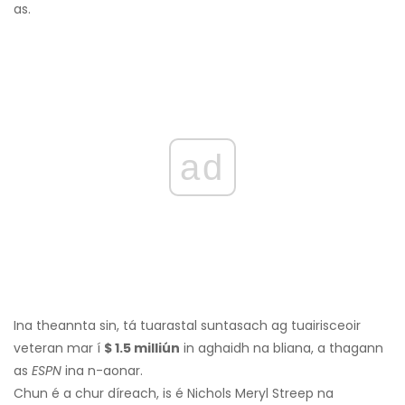
as.
ad
Ina theannta sin, tá tuarastal suntasach ag tuairisceoir
veteran mar í
$ 1.5 milliún
in aghaidh na bliana, a thagann
as
ESPN
ina n-aonar.
Chun é a chur díreach, is é Nichols Meryl Streep na