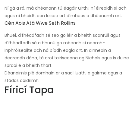
Ní gá a rá, má dhéanann tú éagóir uirthi, ní éireoidh sí ach
agus ní bheidh aon leisce ort dímheas a dhéanamh ort.
Cén Aois Atá Wwe Seth Rollins
Bhuel, d’fhéadfadh sé seo go léir a bheith scanrúil agus
d’fhéadfadh sé a bhunú go mbeadh sí neamh-
inphróiseáilte ach ná bíodh eagla ort. In ainneoin a
dearcadh dána, tá croí tairisceana ag Nichols agus is duine
spraoi é a bheith thart.
Déanaimis plé domhain ar a saol luath, a gairme agus a
stádas caidrimh.
Fíricí Tapa