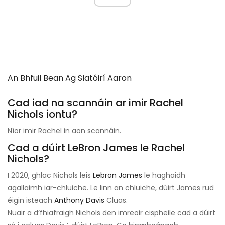
An Bhfuil Bean Ag Slatóirí Aaron
Cad iad na scannáin ar imir Rachel
Nichols iontu?
Níor imir Rachel in aon scannáin.
Cad a dúirt LeBron James le Rachel
Nichols?
I 2020, ghlac Nichols leis
Lebron James
le haghaidh
agallaimh iar-chluiche. Le linn an chluiche, dúirt James rud
éigin isteach
Anthony Davis
Cluas.
Nuair a d’fhiafraigh Nichols den imreoir cispheile cad a dúirt