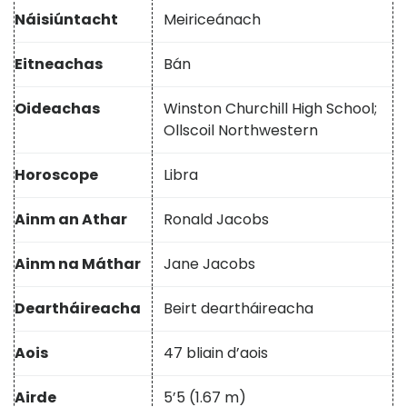
Náisiúntacht
Meiriceánach
Eitneachas
Bán
Oideachas
Winston Churchill High School;
Ollscoil Northwestern
Horoscope
Libra
Ainm an Athar
Ronald Jacobs
Ainm na Máthar
Jane Jacobs
Deartháireacha
Beirt deartháireacha
Aois
47 bliain d’aois
Airde
5’5 (1.67 m)