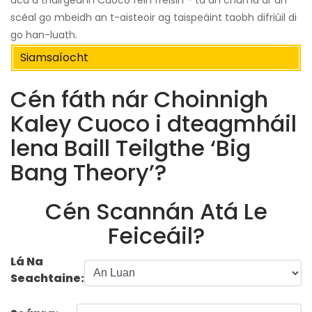
acu a tháirgeann Cuoco féin freisin - tá an chuma ar an
scéal go mbeidh an t-aisteoir ag taispeáint taobh difriúil di
go han-luath.
Siamsaíocht
Cén fáth nár Choinnigh
Kaley Cuoco i dteagmháil
lena Baill Teilgthe ‘Big
Bang Theory’?
Cén Scannán Atá Le
Feiceáil?
Lá Na
Seachtaine: