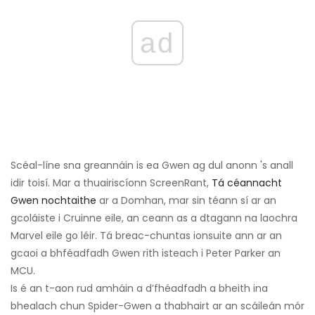
ad
Scéal-líne sna greannáin is ea Gwen ag dul anonn 's anall
idir toisí. Mar a thuairiscíonn ScreenRant,
Tá céannacht
Gwen nochtaithe
ar a Domhan, mar sin téann sí ar an
gcoláiste i Cruinne eile, an ceann as a dtagann na laochra
Marvel eile go léir. Tá breac-chuntas ionsuite ann ar an
gcaoi a bhféadfadh Gwen rith isteach i Peter Parker an
MCU.
Is é an t-aon rud amháin a d’fhéadfadh a bheith ina
bhealach chun Spider-Gwen a thabhairt ar an scáileán mór