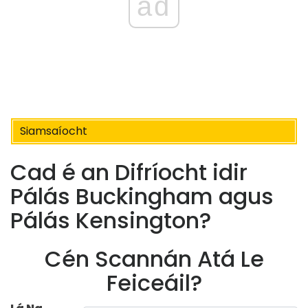
ad
Siamsaíocht
Cad é an Difríocht idir
Pálás Buckingham agus
Pálás Kensington?
Cén Scannán Atá Le
Feiceáil?