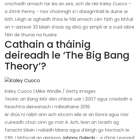
crochadh amach tar éis an seó, ach de réir Kaley Cuoco -
a d’imir Penny - níor choinnigh sí i dteagmháil le duine ar
bith. Léigh ar aghaidh thíos le fáil amach cén fáth go bhfuil
an t-aisteoir 33 bliain d’aois ag díriú go simplí ar a cuid oibre
féin de thuras na huaire.
Cathain a tháinig
deireadh le ‘The Big Bang
Theory’?
Kaley Cuoco | Mike Windle / Getty Images
Teoiric an Bang Mór
den chéad uair i 2007 agus craoladh a
heachtra deireanach i mBealtaine 2019.
Ar dtús ní raibh ann ach sitcom eile ar an líonra agus níor
cuireadh chun cinn go mór é. Ach, lean an tsraith ag
fanacht bliain i ndiaidh bliana agus d’éirigh go hiontach le
CBS. I bhfocail an aisteora
Johnny Galecki
- a d’imir Leonard