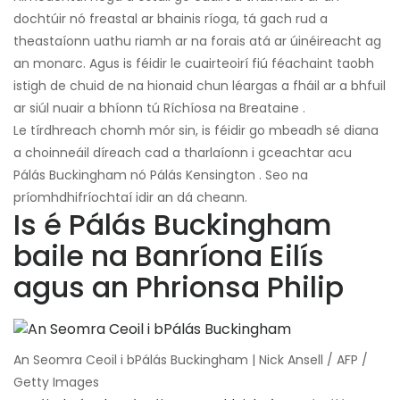
dochtúir nó freastal ar bhainis ríoga, tá gach rud a
theastaíonn uathu riamh ar na forais atá ar úinéireacht ag
an monarc. Agus is féidir le cuairteoirí fiú féachaint taobh
istigh de chuid de na hionaid chun léargas a fháil ar a bhfuil
ar siúl nuair a bhíonn tú Ríchíosa na Breataine .
Le tírdhreach chomh mór sin, is féidir go mbeadh sé diana
a choinneáil díreach cad a tharlaíonn i gceachtar acu
Pálás Buckingham nó Pálás Kensington . Seo na
príomhdhifríochtaí idir an dá cheann.
Is é Pálás Buckingham
baile na Banríona Eilís
agus an Phrionsa Philip
An Seomra Ceoil i bPálás Buckingham | Nick Ansell / AFP /
Getty Images