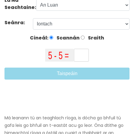
Lá Na
Seachtaine:
Seánra:
Cineál:
Scannán
Sraith
Taispeáin
Má leanann tú an teaghlach ríoga, is dócha go bhfuil tú
gafa leis go bhfuil an t-eastát acu go leor. Óna dtithe go
himeachtaí ríoga a óstáil go cuairt a thabhairt ar an