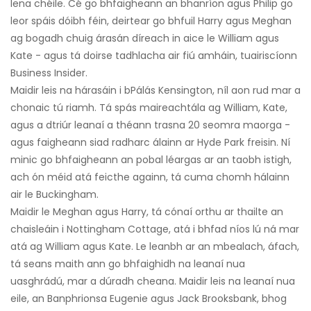
lena chéile. Cé go bhfaigheann an bhanríon agus Philip go
leor spáis dóibh féin, deirtear go bhfuil Harry agus Meghan
ag bogadh chuig árasán díreach in aice le William agus
Kate - agus tá doirse tadhlacha air fiú amháin, tuairiscíonn
Business Insider.
Maidir leis na hárasáin i bPálás Kensington, níl aon rud mar a
chonaic tú riamh. Tá spás maireachtála ag William, Kate,
agus a dtriúr leanaí a théann trasna 20 seomra maorga -
agus faigheann siad radharc álainn ar Hyde Park freisin. Ní
minic go bhfaigheann an pobal léargas ar an taobh istigh,
ach ón méid atá feicthe againn, tá cuma chomh hálainn
air le Buckingham.
Maidir le Meghan agus Harry, tá cónaí orthu ar thailte an
chaisleáin i Nottingham Cottage, atá i bhfad níos lú ná mar
atá ag William agus Kate. Le leanbh ar an mbealach, áfach,
tá seans maith ann go bhfaighidh na leanaí nua
uasghrádú, mar a dúradh cheana. Maidir leis na leanaí nua
eile, an Banphrionsa Eugenie agus Jack Brooksbank, bhog