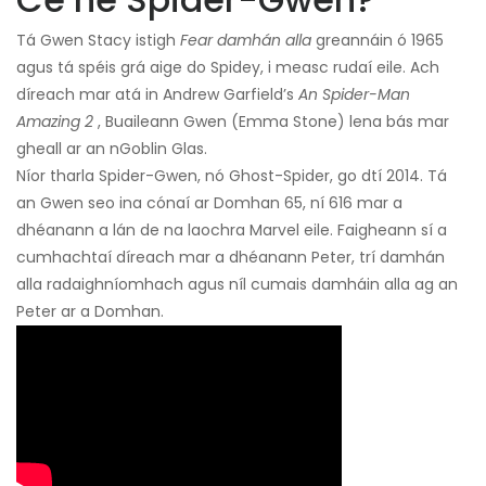
Tá Gwen Stacy istigh
Fear damhán alla
greannáin ó 1965
agus tá spéis grá aige do Spidey, i measc rudaí eile. Ach
díreach mar atá in Andrew Garfield’s
An Spider-Man
Amazing 2
, Buaileann Gwen (Emma Stone) lena bás mar
gheall ar an nGoblin Glas.
Níor tharla Spider-Gwen, nó Ghost-Spider, go dtí 2014. Tá
an Gwen seo ina cónaí ar Domhan 65, ní 616 mar a
dhéanann a lán de na laochra Marvel eile. Faigheann sí a
cumhachtaí díreach mar a dhéanann Peter, trí damhán
alla radaighníomhach agus níl cumais damháin alla ag an
Peter ar a Domhan.