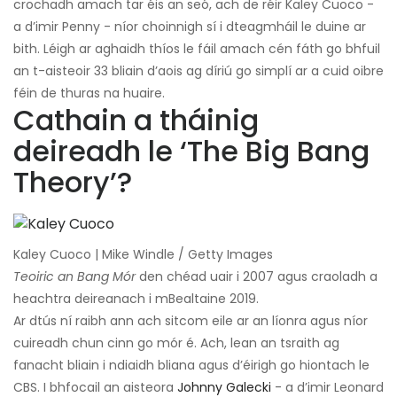
crochadh amach tar éis an seó, ach de réir Kaley Cuoco -
a d’imir Penny - níor choinnigh sí i dteagmháil le duine ar
bith. Léigh ar aghaidh thíos le fáil amach cén fáth go bhfuil
an t-aisteoir 33 bliain d’aois ag díriú go simplí ar a cuid oibre
féin de thuras na huaire.
Cathain a tháinig
deireadh le ‘The Big Bang
Theory’?
Kaley Cuoco | Mike Windle / Getty Images
Teoiric an Bang Mór
den chéad uair i 2007 agus craoladh a
heachtra deireanach i mBealtaine 2019.
Ar dtús ní raibh ann ach sitcom eile ar an líonra agus níor
cuireadh chun cinn go mór é. Ach, lean an tsraith ag
fanacht bliain i ndiaidh bliana agus d’éirigh go hiontach le
CBS. I bhfocail an aisteora
Johnny Galecki
- a d’imir Leonard