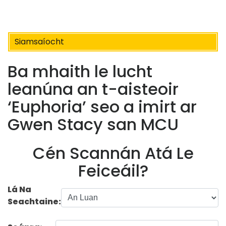
Siamsaíocht
Ba mhaith le lucht
leanúna an t-aisteoir
‘Euphoria’ seo a imirt ar
Gwen Stacy san MCU
Cén Scannán Atá Le
Feiceáil?
Lá Na
Seachtaine: