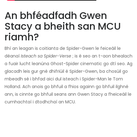
An bhféadfadh Gwen
Stacy a bheith san MCU
riamh?
Bhí an leagan is coitianta de Spider-Gwen le feiceáil le
déanaí
Isteach sa Spider-Verse
; is é seo an t-aon bhealach
a fuair lucht leanúna Ghost-Spider cinematic go dtí seo. Ag
glacadh leis gur gné dhifriúil é Spider-Gwen, ba chosúil go
mbeadh sé i bhfad aici dul isteach i Spider-Man le Tom
Holland. Ach anois go bhfuil a fhios againn go bhfuil ilghné
ann, is cinnte go bhfuil seans ann Gwen Stacy a fheiceáil le
cumhachtaí i dtodhchaí an MCU.