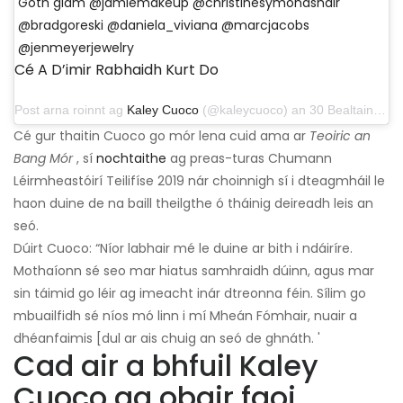
Goth glam @jamiemakeup @christinesymondshair
@bradgoreski @daniela_viviana @marcjacobs
@jenmeyerjewelry
Cé A D’imir Rabhaidh Kurt Do
Post arna roinnt ag
Kaley Cuoco
(@kaleycuoco) an 30 Bealtaine, 2019 ag 8:39 am PDT
Cé gur thaitin Cuoco go mór lena cuid ama ar
Teoiric an
Bang Mór
, sí
nochtaithe
ag preas-turas Chumann
Léirmheastóirí Teilifíse 2019 nár choinnigh sí i dteagmháil le
haon duine de na baill theilgthe ó tháinig deireadh leis an
seó.
Dúirt Cuoco: “Níor labhair mé le duine ar bith i ndáiríre.
Mothaíonn sé seo mar hiatus samhraidh dúinn, agus mar
sin táimid go léir ag imeacht inár dtreonna féin. Sílim go
mbuailfidh sé níos mó linn i mí Mheán Fómhair, nuair a
dhéanfaimis [dul ar ais chuig an seó de ghnáth. '
Cad air a bhfuil Kaley
Cuoco ag obair faoi