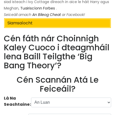
siad isteach i Ivy Cottage díreach in aice le háit Harry agus
Meghan,
Tuairiscíonn Forbes
.
Seiceáil amach
An Bileog Cheat
ar Facebook!
Siamsaíocht
Cén fáth nár Choinnigh
Kaley Cuoco i dteagmháil
lena Baill Teilgthe ‘Big
Bang Theory’?
Cén Scannán Atá Le
Feiceáil?
Lá Na
Seachtaine: