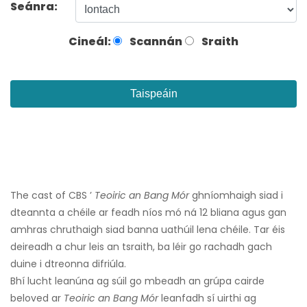
Seánra:
Cineál:
Scannán
Sraith
Taispeáin
The cast of CBS ’
Teoiric an Bang Mór
ghníomhaigh siad i
dteannta a chéile ar feadh níos mó ná 12 bliana agus gan
amhras chruthaigh siad banna uathúil lena chéile. Tar éis
deireadh a chur leis an tsraith, ba léir go rachadh gach
duine i dtreonna difriúla.
Bhí lucht leanúna ag súil go mbeadh an grúpa cairde
beloved ar
Teoiric an Bang Mór
leanfadh sí uirthi ag