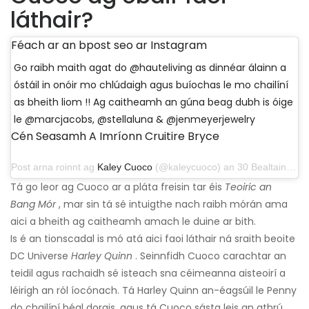
láthair?
Féach ar an bpost seo ar Instagram
Go raibh maith agat do @hauteliving as dinnéar álainn a
óstáil in onóir mo chlúdaigh agus buíochas le mo chailíní
as bheith liom !! Ag caitheamh an gúna beag dubh is óige
le @marcjacobs, @stellaluna & @jenmeyerjewelry
Cén Seasamh A Imríonn Cruitire Bryce
Post arna roinnt ag
Kaley Cuoco
(@kaleycuoco) an 30 Bealtaine, 2019 ag 8:36 am PDT
Tá go leor ag Cuoco ar a pláta freisin tar éis
Teoiric an
Bang Mór
, mar sin tá sé intuigthe nach raibh mórán ama
aici a bheith ag caitheamh amach le duine ar bith.
Is é an tionscadal is mó atá aici faoi láthair ná sraith beoite
DC Universe
Harley Quinn
. Seinnfidh Cuoco carachtar an
teidil agus rachaidh sé isteach sna céimeanna aisteoirí a
léirigh an ról íocónach. Tá Harley Quinn an-éagsúil le Penny
do chailíní béal dorais, agus tá Cuoco sásta leis an athrú,