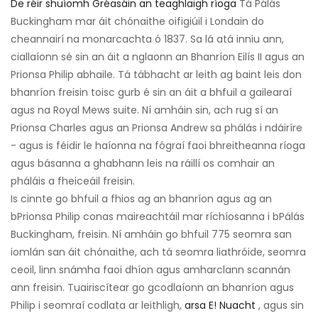
De réir shuíomh Gréasáin an teaghlaigh ríoga
Tá Pálás
Buckingham mar áit chónaithe oifigiúil i Londain do
cheannairí na monarcachta ó 1837. Sa lá atá inniu ann,
ciallaíonn sé sin an áit a nglaonn an Bhanríon Eilís II agus an
Prionsa Philip abhaile. Tá tábhacht ar leith ag baint leis don
bhanríon freisin toisc gurb é sin an áit a bhfuil a gailearaí
agus na Royal Mews suite. Ní amháin sin, ach rug sí an
Prionsa Charles agus an Prionsa Andrew sa phálás i ndáiríre
- agus is féidir le haíonna na fógraí faoi bhreitheanna ríoga
agus básanna a ghabhann leis na ráillí os comhair an
pháláis a fheiceáil freisin.
Is cinnte go bhfuil a fhios ag an bhanríon agus ag an
bPrionsa Philip conas maireachtáil mar ríchíosanna i bPálás
Buckingham, freisin. Ní amháin go bhfuil 775 seomra san
iomlán san áit chónaithe, ach tá seomra liathróide, seomra
ceoil, linn snámha faoi dhíon agus amharclann scannán
ann freisin. Tuairiscítear go gcodlaíonn an bhanríon agus
Philip i seomraí codlata ar leithligh,
arsa E! Nuacht
, agus sin