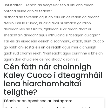
Hofstadter -
Teoiric an Bang Mór
seó a bhí ann “nach
bhfaca duine ar bith teacht.”
Ní fhaca an foireann agus an criú an deireadh ag teacht
freisin. Dar le Cuoco, nuair a fuair sí amach go raibh
deireadh leis an tsraith, “ghlaodh sí ar feadh thart ar
sheachtain díreach” agus d’fhulaing sí “beagán dúlagair.”
Tar éis an eipeasóid deiridh a scannánú, áfach, dúirt Cuoco
go raibh
an-sásta leis an deireadh
agus mar a chuaigh
gach rud chomh réidh. “Foirfeacht agus cuimhne a bheidh
agam don chuid eile de mo shaol,” a roinn sí.
Cén fáth nár choinnigh
Kaley Cuoco i dteagmháil
lena hiarchomhaltaí
teilgthe?
Féach ar an bpost seo ar Instagram