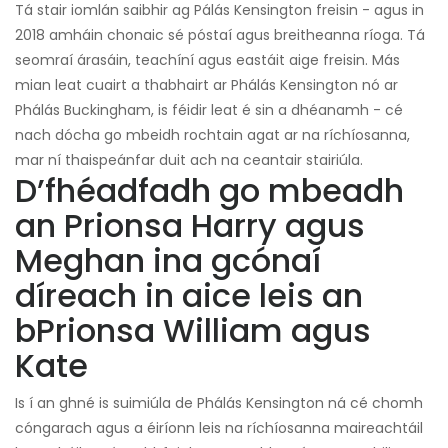
Tá stair iomlán saibhir ag Pálás Kensington freisin - agus in
2018 amháin chonaic sé póstaí agus breitheanna ríoga. Tá
seomraí árasáin, teachíní agus eastáit aige freisin. Más
mian leat cuairt a thabhairt ar Phálás Kensington nó ar
Phálás Buckingham, is féidir leat é sin a dhéanamh - cé
nach dócha go mbeidh rochtain agat ar na ríchíosanna,
mar ní thaispeánfar duit ach na ceantair stairiúla.
D’fhéadfadh go mbeadh
an Prionsa Harry agus
Meghan ina gcónaí
díreach in aice leis an
bPrionsa William agus
Kate
Is í an ghné is suimiúla de Phálás Kensington ná cé chomh
cóngarach agus a éiríonn leis na ríchíosanna maireachtáil