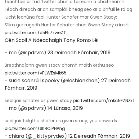
feachtais ar fud Twitter chun a foireann a chaitheamh.
Féach díreach ar an sampláil bheag seo ar a bhfuil le rá ag
lucht leanúna faoi Hunter Schafer mar Gwen Stacy:
Sílim gur rugadh Hunter Schafer chun Gwen Stacy a imirt
pic.twitter.com/d5F57zweZT
Cén Scoil A Ndeachaigh Tony Romo Léi
- mo (@spdrvrs)
23 Deireadh Fómhair, 2019
Breathnaíonn gwen stacy chomh maith orthu seo
pic.twitter.com/vPLWEsMk65
- susie scanrúil spooky (@lesbiankhan)
27 Deireadh
Fómhair, 2019
sealgair schafer as gwen stacy
pic.twitter.com/mkc9FZNzxt
- mo (@spdrvrs)
14 Lúnasa, 2019
sealgair teilgthe shafer as gwen stacy, you cowards
pic.twitter.com/SKRCiPHPng
- chiara (@_kittyprydex)
12 Deireadh Fómhair, 2019