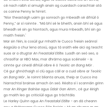
cé nach raibh sí amuigh ansin ag cuardach carachtair atá
os coinne Penny le himirt.
“Níor theastaigh uaim go sonrach go mbeadh sé difriúil ó
Penny,” ar sí roinnte . “Má bhí sé le bheith, ansin bhí sé agus
bheadh ​​sé sin go hiontach, agus mura mbeadh, bhí sin go
maith freisin.'
Mar sin féin, is cosúil gur mhaith le Cuoco freisin seánraí
éagsúla a chur lena atosú, agus tá sraith eile aici ag teacht
suas ar a dtugtar
An Freastalaí Eitilte.
Luadh an seó seo, a
chraolfar ar HBO Max, mar dhráma agus scéinséir - is
cinnte gur cineál difriúil oibre é ó
Teoiric an Bang Mór
.
Cé gur ghnóthaigh sí clú agus cáil ar a cuid oibre ar
Teoiric
an Bang Mór
, le roinnt blianta anuas, theip ar Cuoco ina
hiarrachtaí brainse amach ón seó. Réalta sí i scannáin grinn
mar
An Ringer Bainise
agus
Údair Gan Ainm
, cé gur éirigh
go maith leo go criticiúil agus go tráchtála.
Le
Harley Quinn
agus
An Freastalaí Eitilte
- an dá cheann