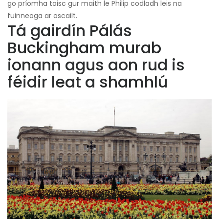
go príomha toisc gur maith le Philip codladh leis na
fuinneoga ar oscailt.
Tá gairdín Pálás
Buckingham murab
ionann agus aon rud is
féidir leat a shamhlú