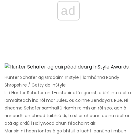
ad
Hunter Schafer ag Gradaim InStyle | Íomhánna Randy
Shropshire / Getty do InStyle
Is í Hunter Schafer an t-aisteoir atá i gceist, a bhí ina réalta
iomráiteach ina ról mar Jules, os coinne Zendaya’s Rue. Ní
dhearna Schafer samhaltú riamh roimh an ról seo, ach ó
rinneadh an chéad taibhiú di, tá sí ar cheann de na réaltaí
atá ag ardú i Hollywood chun féachaint air.
Mar sin ní haon iontas é go bhfuil a lucht leanúna i mbun