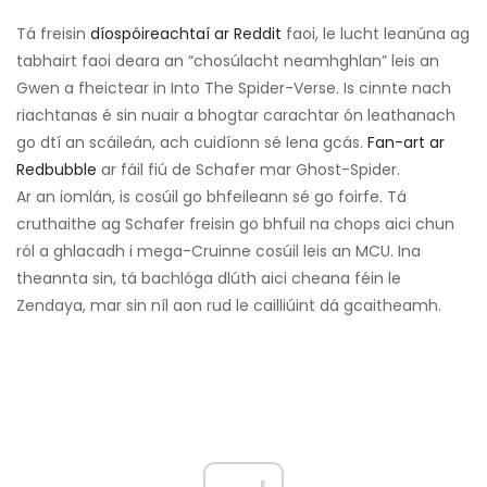
Tá freisin
díospóireachtaí ar Reddit
faoi, le lucht leanúna ag
tabhairt faoi deara an “chosúlacht neamhghlan” leis an
Gwen a fheictear in Into The Spider-Verse. Is cinnte nach
riachtanas é sin nuair a bhogtar carachtar ón leathanach
go dtí an scáileán, ach cuidíonn sé lena gcás.
Fan-art ar
Redbubble
ar fáil fiú de Schafer mar Ghost-Spider.
Ar an iomlán, is cosúil go bhfeileann sé go foirfe. Tá
cruthaithe ag Schafer freisin go bhfuil na chops aici chun
ról a ghlacadh i mega-Cruinne cosúil leis an MCU. Ina
theannta sin, tá bachlóga dlúth aici cheana féin le
Zendaya, mar sin níl aon rud le cailliúint dá gcaitheamh.