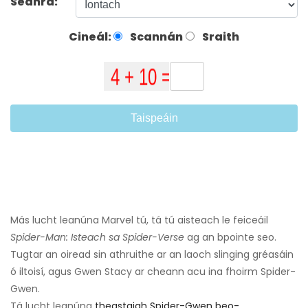
Seánra:
Cineál:
Scannán
Sraith
Taispeáin
Más lucht leanúna Marvel tú, tá tú aisteach le feiceáil
Spider-Man: Isteach sa Spider-Verse
ag an bpointe seo.
Tugtar an oiread sin athruithe ar an laoch slinging gréasáin
ó iltoisí, agus Gwen Stacy ar cheann acu ina fhoirm Spider-
Gwen.
Tá lucht leanúna
theastaigh Spider-Gwen beo-