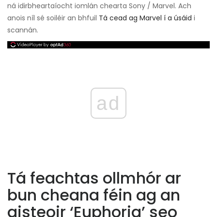
ná idirbheartaíocht iomlán chearta Sony / Marvel. Ach
anois níl sé soiléir an bhfuil
Tá cead ag Marvel í a úsáid
i
scannán.
ad
Tá feachtas ollmhór ar
bun cheana féin ag an
aisteoir ‘Euphoria’ seo