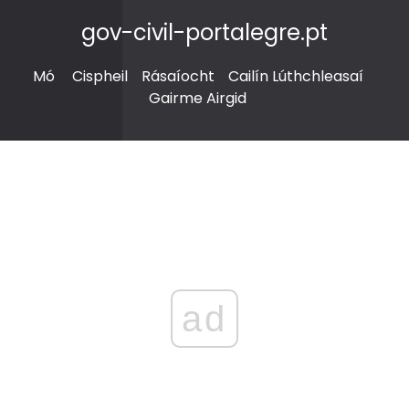
gov-civil-portalegre.pt
Mó
Cispheil
Rásaíocht
Cailín Lúthchleasaí
Gairme Airgid
ad