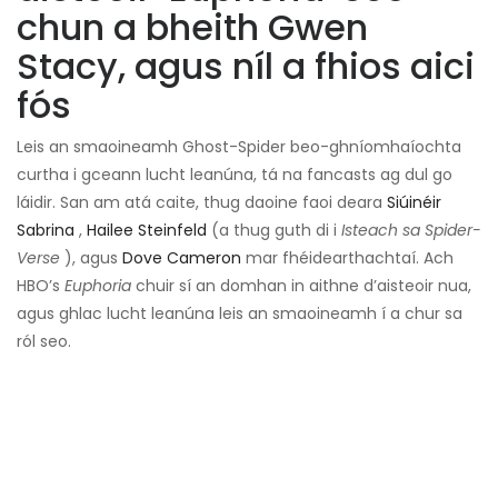
chun a bheith Gwen
Stacy, agus níl a fhios aici
fós
Leis an smaoineamh Ghost-Spider beo-ghníomhaíochta
curtha i gceann lucht leanúna, tá na fancasts ag dul go
láidir. San am atá caite, thug daoine faoi deara
Siúinéir
Sabrina
,
Hailee Steinfeld
(a thug guth di i
Isteach sa Spider-
Verse
), agus
Dove Cameron
mar fhéidearthachtaí. Ach
HBO’s
Euphoria
chuir sí an domhan in aithne d’aisteoir nua,
agus ghlac lucht leanúna leis an smaoineamh í a chur sa
ról seo.