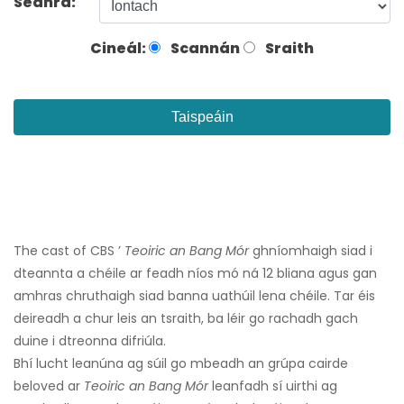
Seánra:
Cineál:
Scannán
Sraith
Taispeáin
The cast of CBS ’
Teoiric an Bang Mór
ghníomhaigh siad i
dteannta a chéile ar feadh níos mó ná 12 bliana agus gan
amhras chruthaigh siad banna uathúil lena chéile. Tar éis
deireadh a chur leis an tsraith, ba léir go rachadh gach
duine i dtreonna difriúla.
Bhí lucht leanúna ag súil go mbeadh an grúpa cairde
beloved ar
Teoiric an Bang Mór
leanfadh sí uirthi ag