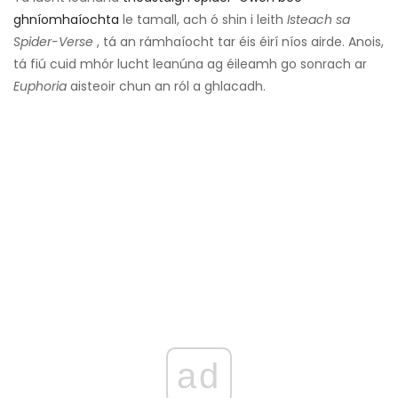
ghníomhaíochta
le tamall, ach ó shin i leith
Isteach sa
Spider-Verse
, tá an rámhaíocht tar éis éirí níos airde. Anois,
tá fiú cuid mhór lucht leanúna ag éileamh go sonrach ar
Euphoria
aisteoir chun an ról a ghlacadh.
ad