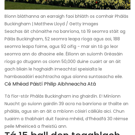
Bíonn bláthanna an earraigh faoi bhláth os comhair Phálás
Buckingham | Matthew Lloyd / Getty Images
Seachas áit chónaithe na banríona, tá 19 seomra stáit ag
Pálás Buckingham, 52 seomra leapa ríoga agus aoi, 188
seomra leapa foirne, agus 92 oifig - mar sin tá go leor
seomra ann do dhaoine eile. Éilíonn an suíomh Gréasáin
ríoga go dtugann os cionn 50,000 duine cuairt ar an áit
gach bliain le haghaidh imeachtaí speisialta le
hambasadóirí eachtracha agus aíonna suntasacha eile.
Cé Mhéad Páistí Philip Aibhneacha Atá
Tá fíor-stór Phálás Buckingham ina ghairdín. E! Míníonn
Nuacht go suíonn gairdín 39 acra na banríona ar thailte an
pháláis, agus sin an áit a mbíonn cóisirí cáiliúla aici. Chun
tuairim a thabhairt duit faoina mhéid, d’fhéadfá 30 réimse
peile Mheiriceá a fheistiú ann.