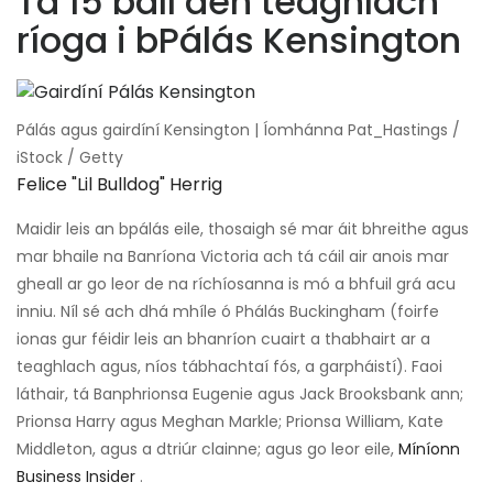
Tá 15 ball den teaghlach
ríoga i bPálás Kensington
Pálás agus gairdíní Kensington | Íomhánna Pat_Hastings /
iStock / Getty
Felice "lil Bulldog" Herrig
Maidir leis an bpálás eile, thosaigh sé mar áit bhreithe agus
mar bhaile na Banríona Victoria ach tá cáil air anois mar
gheall ar go leor de na ríchíosanna is mó a bhfuil grá acu
inniu. Níl sé ach dhá mhíle ó Phálás Buckingham (foirfe
ionas gur féidir leis an bhanríon cuairt a thabhairt ar a
teaghlach agus, níos tábhachtaí fós, a garpháistí). Faoi
láthair, tá Banphrionsa Eugenie agus Jack Brooksbank ann;
Prionsa Harry agus Meghan Markle; Prionsa William, Kate
Middleton, agus a dtriúr clainne; agus go leor eile,
Míníonn
Business Insider
.