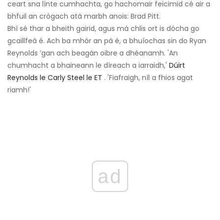
ceart sna línte cumhachta, go hachomair feicimid cé air a
bhfuil an crógach atá marbh anois: Brad Pitt.
Bhí sé thar a bheith gairid, agus má chlis ort is dócha go
gcaillfeá é. Ach ba mhór an pá é, a bhuíochas sin do Ryan
Reynolds ’gan ach beagán oibre a dhéanamh. 'An
chumhacht a bhaineann le díreach a iarraidh,'
Dúirt
Reynolds le Carly Steel le ET
. 'Fiafraigh, níl a fhios agat
riamh!'
ad