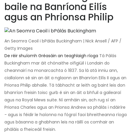
baile na Banríona Eilís
agus an Phrionsa Philip
An Seomra Ceoil i bPálás Buckingham | Nick Ansell / AFP /
Getty Images
De réir shuíomh Gréasáin an teaghlaigh ríoga
Tá Pálás
Buckingham mar áit chónaithe oifigiúil i Londain do
cheannairí na monarcachta ó 1837. Sa lá atá inniu ann,
ciallaíonn sé sin an áit a nglaonn an Bhanríon Eilís II agus an
Prionsa Philip abhaile. Tá tábhacht ar leith ag baint leis don
bhanríon freisin toisc gurb é sin an áit a bhfuil a gailearaí
agus na Royal Mews suite. Ní amháin sin, ach rug sí an
Prionsa Charles agus an Prionsa Andrew sa phálás i ndáiríre
- agus is féidir le haíonna na fógraí faoi bhreitheanna ríoga
agus básanna a ghabhann leis na ráillí os comhair an
pháláis a fheiceáil freisin.