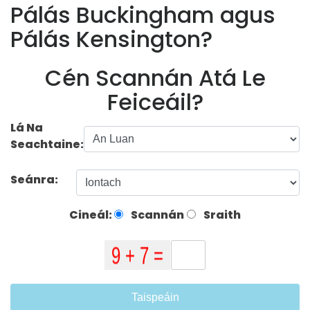
Pálás Buckingham agus
Pálás Kensington?
Cén Scannán Atá Le
Feiceáil?
Lá Na
Seachtaine:
Seánra:
Cineál:
Scannán
Sraith
Taispeáin