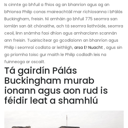
Is cinnte go bhfuil a fhios ag an bhanríon agus ag an
bPrionsa Philip conas maireachtáil mar ríchíosanna i bPálás
Buckingham, freisin. Ní amháin go bhfuil 775 seomra san
iomlán san áit chónaithe, ach tá seomra liathróide, seomra
ceoil, linn snámha faoi dhíon agus amharclann scannán
ann freisin. Tuairiscítear go gcodlaíonn an bhanríon agus
Philip i seomraí codlata ar leithligh,
arsa E! Nuacht
, agus sin
go príomha toisc gur maith le Philip codladh leis na
fuinneoga ar oscailt.
Tá gairdín Pálás
Buckingham murab
ionann agus aon rud is
féidir leat a shamhlú