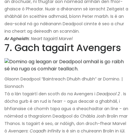
an drochuair, ní thugtar aon nóiméad amháin den fhíor-
ghaisce ó Pheadar. Nuair a dhéanann sé iarracht Zeitgeist a
shábháil ón sceithire adhmaid, bíonn Peter marbh. Is é an
dea-scéal ná go ndéanann Deadpool cinnte é seo a chur
ina cheart ag deireadh an scannáin.
Ar Aghaidh:
Neart tagairtí Marvel
7. Gach tagairt Avengers
Glaonn Deadpool “Baintreach Dhubh dhubh” ar Domino. |
Sionnach
Tá a lán tagairtí den scoth do na Avengers i
Deadpool 2
. Is
dócha gurb é an rud is fearr - agus deacair a ghabháil, i
bhfianaise cé chomh tapa agus a sheachadtar an líne - an
nóiméad a thagraíonn Deadpool do Chábla Josh Brolin mar
Thanos. Is tagairt é seo, ar ndóigh, don droch-fhear Marvel
ó
Avengers: Cogadh Infinity
is é sin a chuireann Brolin in iúl.