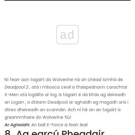
ad
Ní fearr aon tagairt do Wolverine ná an chéad íomhá de
Deadpool 2
, atá i mbosca ceoil a thaispeánann carachtar
X-Men atá logáilte ar log. Is tagairt é dá bhás ag deireadh
an
Logan
, a dtéann Deadpool ar aghaidh ag magadh arís i
dtreo dheireadh an scannáin. Ach ní hé sin an tagairt is
greannmhaire do Wolverine fiú!
Ar Aghaidh:
An ball X-Force is fearr leat
8. Ag earcú Pheadair