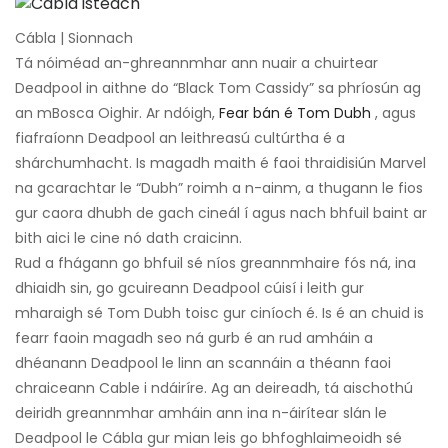
Cábla | Sionnach
Tá nóiméad an-ghreannmhar ann nuair a chuirtear
Deadpool in aithne do “Black Tom Cassidy” sa phríosún ag
an mBosca Oighir. Ar ndóigh,
Fear bán é Tom Dubh
, agus
fiafraíonn Deadpool an leithreasú cultúrtha é a
shárchumhacht. Is magadh maith é faoi thraidisiún Marvel
na gcarachtar le “Dubh” roimh a n-ainm, a thugann le fios
gur caora dhubh de gach cineál í agus nach bhfuil baint ar
bith aici le cine nó dath craicinn.
Rud a fhágann go bhfuil sé níos greannmhaire fós ná, ina
dhiaidh sin, go gcuireann Deadpool cúisí i leith gur
mharaigh sé Tom Dubh toisc gur ciníoch é. Is é an chuid is
fearr faoin magadh seo ná gurb é an rud amháin a
dhéanann Deadpool le linn an scannáin a théann faoi
chraiceann Cable i ndáiríre. Ag an deireadh, tá aischothú
deiridh greannmhar amháin ann ina n-áirítear slán le
Deadpool le Cábla gur mian leis go bhfoghlaimeoidh sé