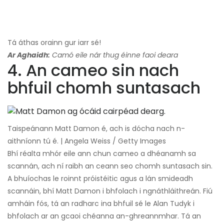
Tá áthas orainn gur iarr sé!
Ar Aghaidh:
Camó eile nár thug éinne faoi deara
4. An cameo sin nach
bhfuil chomh suntasach
Taispeánann Matt Damon é, ach is dócha nach n-
aithníonn tú é. | Angela Weiss / Getty Images
Bhí réalta mhór eile ann chun cameo a dhéanamh sa
scannán, ach ní raibh an ceann seo chomh suntasach sin.
A bhuíochas le roinnt próistéitic agus a lán smideadh
scannáin, bhí Matt Damon i bhfolach i ngnáthláithreán. Fiú
amháin fós, tá an radharc ina bhfuil sé le Alan Tudyk i
bhfolach ar an gcaoi chéanna an-ghreannmhar. Tá an