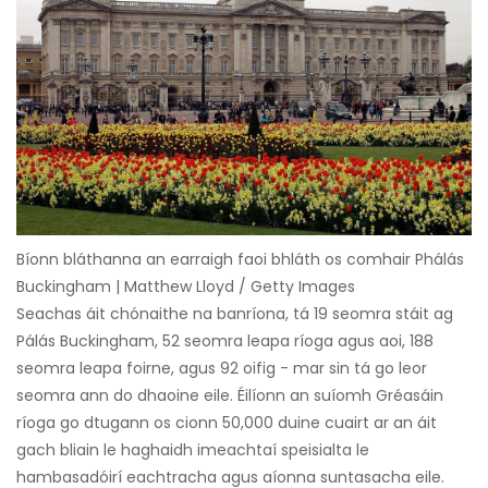
Bíonn bláthanna an earraigh faoi bhláth os comhair Phálás
Buckingham | Matthew Lloyd / Getty Images
Seachas áit chónaithe na banríona, tá 19 seomra stáit ag
Pálás Buckingham, 52 seomra leapa ríoga agus aoi, 188
seomra leapa foirne, agus 92 oifig - mar sin tá go leor
seomra ann do dhaoine eile. Éilíonn an suíomh Gréasáin
ríoga go dtugann os cionn 50,000 duine cuairt ar an áit
gach bliain le haghaidh imeachtaí speisialta le
hambasadóirí eachtracha agus aíonna suntasacha eile.