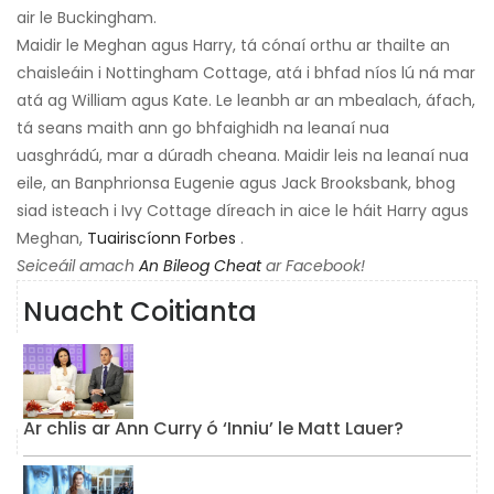
air le Buckingham.
Maidir le Meghan agus Harry, tá cónaí orthu ar thailte an
chaisleáin i Nottingham Cottage, atá i bhfad níos lú ná mar
atá ag William agus Kate. Le leanbh ar an mbealach, áfach,
tá seans maith ann go bhfaighidh na leanaí nua
uasghrádú, mar a dúradh cheana. Maidir leis na leanaí nua
eile, an Banphrionsa Eugenie agus Jack Brooksbank, bhog
siad isteach i Ivy Cottage díreach in aice le háit Harry agus
Meghan,
Tuairiscíonn Forbes
.
Seiceáil amach
An Bileog Cheat
ar Facebook!
Nuacht Coitianta
Ar chlis ar Ann Curry ó ‘Inniu’ le Matt Lauer?