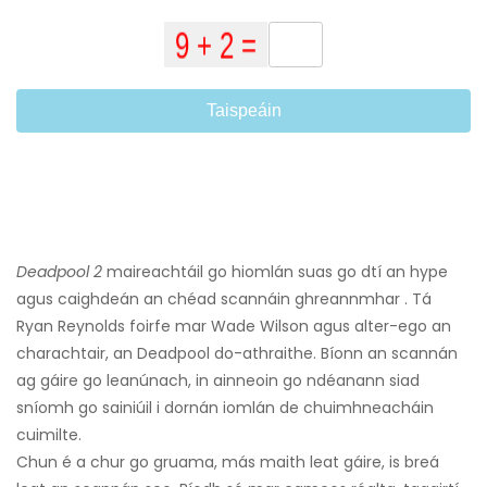
Taispeáin
Deadpool 2
maireachtáil go hiomlán suas go dtí an hype
agus caighdeán an chéad scannáin ghreannmhar . Tá
Ryan Reynolds foirfe mar Wade Wilson agus alter-ego an
charachtair, an Deadpool do-athraithe. Bíonn an scannán
ag gáire go leanúnach, in ainneoin go ndéanann siad
sníomh go sainiúil i dornán iomlán de chuimhneacháin
cuimilte.
Chun é a chur go gruama, más maith leat gáire, is breá