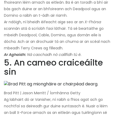
fhoireann léim amach as eitleán. Ba é an toradh a bhí air
bás gach duine ar an bhfoireann ach Deadpool agus an
Domino a raibh an t-ádh air riamh.
Ar ndóigh, ní bheidh éifeacht aige seo ar an
X-Fhórsa
scannán atá á scríobh faoi láthair. Tá sé beartaithe go
mbeidh Deadpool, Cable, Domino, agus dornán eile is
dócha. Ach ar an drochuair tá an chuma ar an scéal nach
mbeadh Terry Crews ag filleadh.
Ar Aghaidh:
Ná caochadh nó caillfidh tú é.
5. An cameo craiceáilte
sin
Brad Pitt | Jason Merritt / Íomhánna Getty
Ag labhairt dó ar Vanisher, ní raibh a fhios agat ach go
nochtfaí sa deireadh gur duine suntasach é. Nuair a léim
an ball X-Force amach as an eitleán agus tuirlingíonn sé