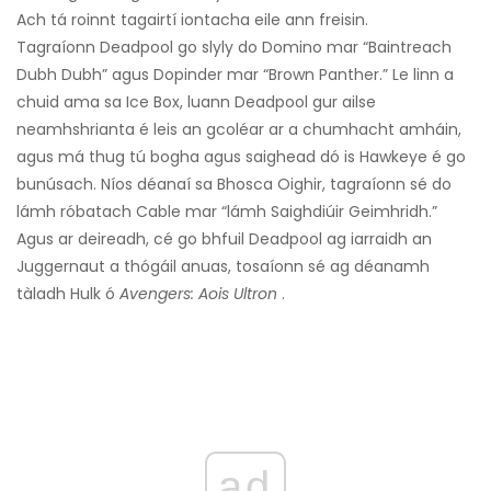
Ach tá roinnt tagairtí iontacha eile ann freisin.
Tagraíonn Deadpool go slyly do Domino mar “Baintreach
Dubh Dubh” agus Dopinder mar “Brown Panther.” Le linn a
chuid ama sa Ice Box, luann Deadpool gur ailse
neamhshrianta é leis an gcoléar ar a chumhacht amháin,
agus má thug tú bogha agus saighead dó is Hawkeye é go
bunúsach. Níos déanaí sa Bhosca Oighir, tagraíonn sé do
lámh róbatach Cable mar “lámh Saighdiúir Geimhridh.”
Agus ar deireadh, cé go bhfuil Deadpool ag iarraidh an
Juggernaut a thógáil anuas, tosaíonn sé ag déanamh
tàladh Hulk ó
Avengers: Aois Ultron
.
ad