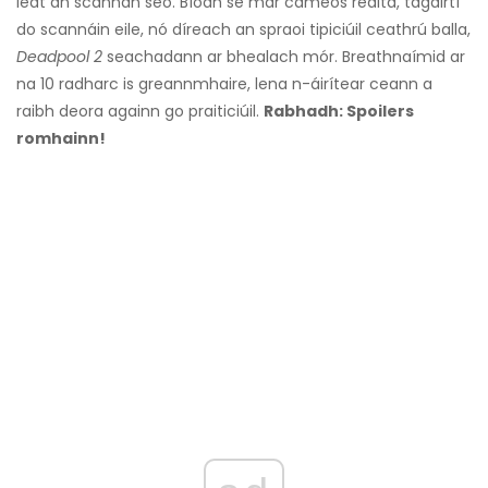
leat an scannán seo. Bíodh sé mar cameos réalta, tagairtí
do scannáin eile, nó díreach an spraoi tipiciúil ceathrú balla,
Deadpool 2
seachadann ar bhealach mór. Breathnaímid ar
na 10 radharc is greannmhaire, lena n-áirítear ceann a
raibh deora againn go praiticiúil.
Rabhadh: Spoilers
romhainn!