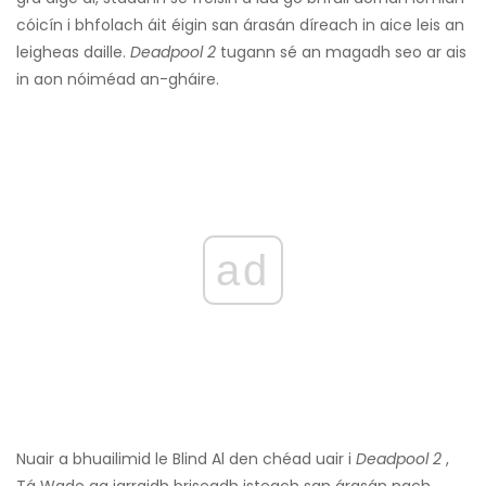
cóicín i bhfolach áit éigin san árasán díreach in aice leis an
leigheas daille.
Deadpool 2
tugann sé an magadh seo ar ais
in aon nóiméad an-gháire.
ad
Nuair a bhuailimid le Blind Al den chéad uair i
Deadpool 2
,