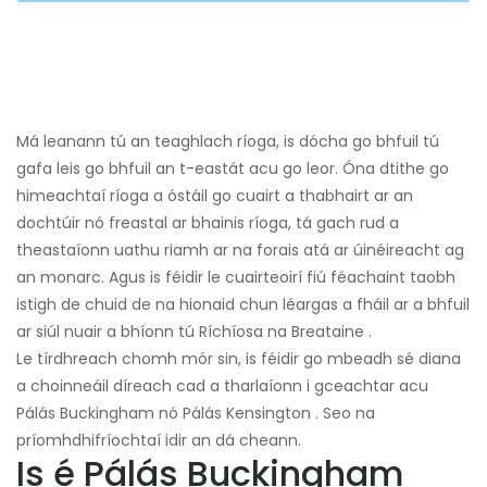
Má leanann tú an teaghlach ríoga, is dócha go bhfuil tú
gafa leis go bhfuil an t-eastát acu go leor. Óna dtithe go
himeachtaí ríoga a óstáil go cuairt a thabhairt ar an
dochtúir nó freastal ar bhainis ríoga, tá gach rud a
theastaíonn uathu riamh ar na forais atá ar úinéireacht ag
an monarc. Agus is féidir le cuairteoirí fiú féachaint taobh
istigh de chuid de na hionaid chun léargas a fháil ar a bhfuil
ar siúl nuair a bhíonn tú Ríchíosa na Breataine .
Le tírdhreach chomh mór sin, is féidir go mbeadh sé diana
a choinneáil díreach cad a tharlaíonn i gceachtar acu
Pálás Buckingham nó Pálás Kensington . Seo na
príomhdhifríochtaí idir an dá cheann.
Is é Pálás Buckingham