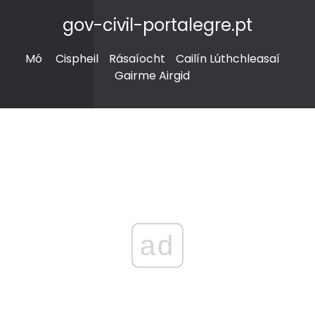
gov-civil-portalegre.pt
Mó
Cispheil
Rásaíocht
Cailín Lúthchleasaí
Gairme Airgid
ad