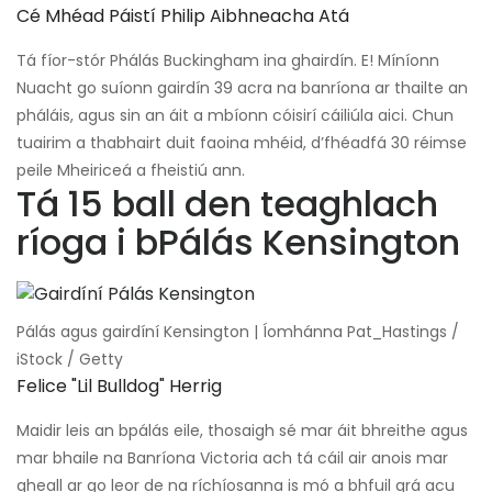
Cé Mhéad Páistí Philip Aibhneacha Atá
Tá fíor-stór Phálás Buckingham ina ghairdín. E! Míníonn
Nuacht go suíonn gairdín 39 acra na banríona ar thailte an
pháláis, agus sin an áit a mbíonn cóisirí cáiliúla aici. Chun
tuairim a thabhairt duit faoina mhéid, d’fhéadfá 30 réimse
peile Mheiriceá a fheistiú ann.
Tá 15 ball den teaghlach
ríoga i bPálás Kensington
Pálás agus gairdíní Kensington | Íomhánna Pat_Hastings /
iStock / Getty
Felice "lil Bulldog" Herrig
Maidir leis an bpálás eile, thosaigh sé mar áit bhreithe agus
mar bhaile na Banríona Victoria ach tá cáil air anois mar
gheall ar go leor de na ríchíosanna is mó a bhfuil grá acu