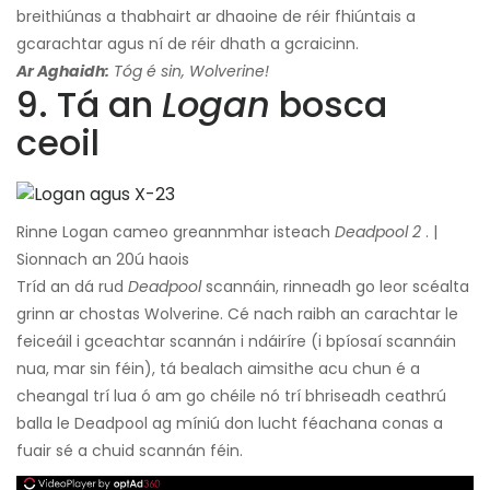
breithiúnas a thabhairt ar dhaoine de réir fhiúntais a
gcarachtar agus ní de réir dhath a gcraicinn.
Ar Aghaidh:
Tóg é sin, Wolverine!
9. Tá an
Logan
bosca
ceoil
Rinne Logan cameo greannmhar isteach
Deadpool 2
. |
Sionnach an 20ú haois
Tríd an dá rud
Deadpool
scannáin, rinneadh go leor scéalta
grinn ar chostas Wolverine. Cé nach raibh an carachtar le
feiceáil i gceachtar scannán i ndáiríre (i bpíosaí scannáin
nua, mar sin féin), tá bealach aimsithe acu chun é a
cheangal trí lua ó am go chéile nó trí bhriseadh ceathrú
balla le Deadpool ag míniú don lucht féachana conas a
fuair sé a chuid scannán féin.