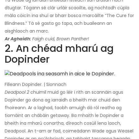
Tá Wade ag iarraidh briseadh isteach san árasán nach
dtugtar. Tógann sé clár urláir scaoilte, ag nochtadh cúpla
mála cóicín ina shuí ar bharr bosca marcáilte “The Cure for
Blindness.” Tá sé gasta go tapa, ach buaileann an
aisghlaoch an marc.
Ar Aghaidh:
Faigh cuid, Brown Panther!
2. An chéad mharú ag
Dopinder
Filleann Dopinder. | Sionnach
Deadpool 2
chuimil muid go léir i rith an scannáin agus
Dopinder go dona ag iarraidh a bheith mar chuid den
fhoireann. Ar a laghad, taobh amuigh dá ról reatha ag
tiomáint an chábáin getaway. Ba mhaith le Dopinder a
bheith ina mharú conartha, díreach cosúil lena laoch,
Deadpool. An t-am ar fad, coimeádann Wade agus Weasel
Dopinder ar an gcúlchríoch, ag tabhairt tascanna beagán