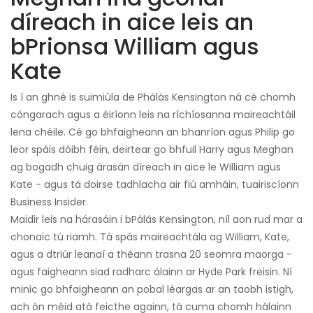
díreach in aice leis an
bPrionsa William agus
Kate
Is í an ghné is suimiúla de Phálás Kensington ná cé chomh
cóngarach agus a éiríonn leis na ríchíosanna maireachtáil
lena chéile. Cé go bhfaigheann an bhanríon agus Philip go
leor spáis dóibh féin, deirtear go bhfuil Harry agus Meghan
ag bogadh chuig árasán díreach in aice le William agus
Kate - agus tá doirse tadhlacha air fiú amháin, tuairiscíonn
Business Insider.
Maidir leis na hárasáin i bPálás Kensington, níl aon rud mar a
chonaic tú riamh. Tá spás maireachtála ag William, Kate,
agus a dtriúr leanaí a théann trasna 20 seomra maorga -
agus faigheann siad radharc álainn ar Hyde Park freisin. Ní
minic go bhfaigheann an pobal léargas ar an taobh istigh,
ach ón méid atá feicthe againn, tá cuma chomh hálainn