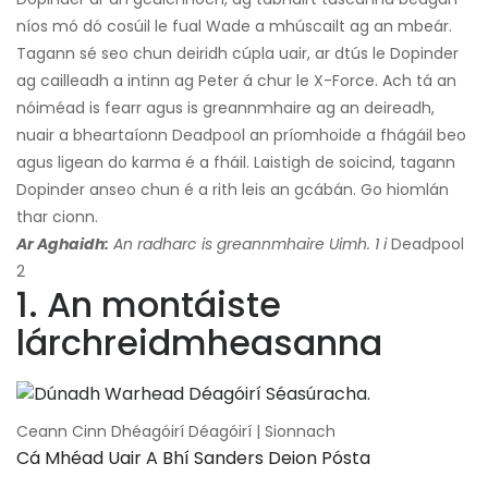
níos mó dó cosúil le fual Wade a mhúscailt ag an mbeár.
Tagann sé seo chun deiridh cúpla uair, ar dtús le Dopinder
ag cailleadh a intinn ag Peter á chur le X-Force. Ach tá an
nóiméad is fearr agus is greannmhaire ag an deireadh,
nuair a bheartaíonn Deadpool an príomhoide a fhágáil beo
agus ligean do karma é a fháil. Laistigh de soicind, tagann
Dopinder anseo chun é a rith leis an gcábán. Go hiomlán
thar cionn.
Ar Aghaidh:
An radharc is greannmhaire Uimh. 1 i
Deadpool
2
1. An montáiste
lárchreidmheasanna
Ceann Cinn Dhéagóirí Déagóirí | Sionnach
Cá Mhéad Uair A Bhí Sanders Deion Pósta