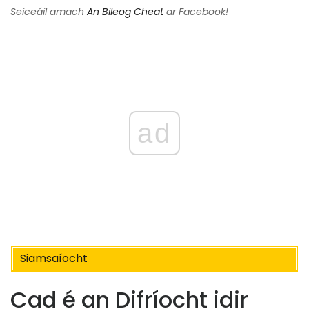
Seiceáil amach
An Bileog Cheat
ar Facebook!
ad
Siamsaíocht
Cad é an Difríocht idir