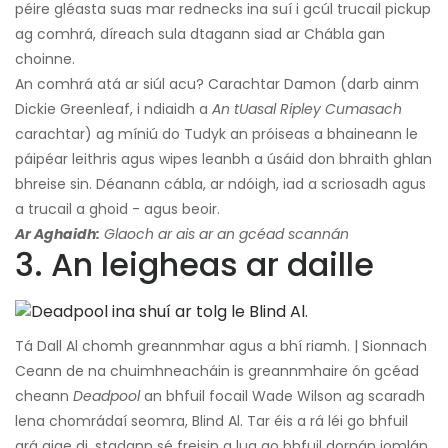
péire gléasta suas mar rednecks ina suí i gcúl trucail pickup
ag comhrá, díreach sula dtagann siad ar Chábla gan
choinne.
An comhrá atá ar siúl acu? Carachtar Damon (darb ainm
Dickie Greenleaf, i ndiaidh a
An tUasal Ripley Cumasach
carachtar) ag míniú do Tudyk an próiseas a bhaineann le
páipéar leithris agus wipes leanbh a úsáid don bhraith ghlan
bhreise sin. Déanann cábla, ar ndóigh, iad a scriosadh agus
a trucail a ghoid - agus beoir.
Ar Aghaidh:
Glaoch ar ais ar an gcéad scannán
3. An leigheas ar daille
Tá Dall Al chomh greannmhar agus a bhí riamh. | Sionnach
Ceann de na chuimhneacháin is greannmhaire ón gcéad
cheann
Deadpool
an bhfuil focail Wade Wilson ag scaradh
lena chomrádaí seomra, Blind Al. Tar éis a rá léi go bhfuil
grá aige di, stadann sé freisin a lua go bhfuil dornán iomlán