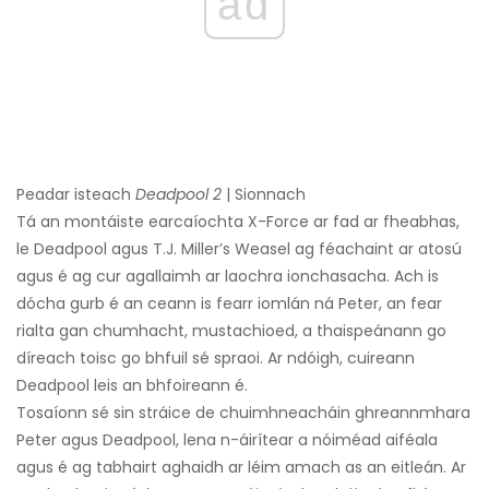
ad
Peadar isteach
Deadpool 2
| Sionnach
Tá an montáiste earcaíochta X-Force ar fad ar fheabhas,
le Deadpool agus T.J. Miller’s Weasel ag féachaint ar atosú
agus é ag cur agallaimh ar laochra ionchasacha. Ach is
dócha gurb é an ceann is fearr iomlán ná Peter, an fear
rialta gan chumhacht, mustachioed, a thaispeánann go
díreach toisc go bhfuil sé spraoi. Ar ndóigh, cuireann
Deadpool leis an bhfoireann é.
Tosaíonn sé sin stráice de chuimhneacháin ghreannmhara
Peter agus Deadpool, lena n-áirítear a nóiméad aiféala
agus é ag tabhairt aghaidh ar léim amach as an eitleán. Ar