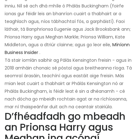
inniu. Níl sé ach dhá mhíle ó Phálás Buckingham (foirfe
ionas gur féidir leis an bhanríon cuairt a thabhairt ar a
teaghlach agus, níos tábhachtaí fós, a garpháistí). Faoi
láthair, tá Banphrionsa Eugenie agus Jack Brooksbank ann;
Prionsa Harry agus Meghan Markle; Prionsa William, Kate
Middleton, agus a dtriúr clainne; agus go leor eile,
Míníonn
Business Insider
.
Tá stair iomlán saibhir ag Pálás Kensington freisin - agus in
2018 amháin chonaic sé póstaí agus breitheanna ríoga. Tá
seomraí árasáin, teachíní agus eastáit aige freisin. Más
mian leat cuairt a thabhairt ar Phálás Kensington nó ar
Phálás Buckingham, is féidir leat é sin a dhéanamh - cé
nach dócha go mbeidh rochtain agat ar na ríchíosanna,
mar ní thaispeánfar duit ach na ceantair stairiúla.
D’fhéadfadh go mbeadh
an Prionsa Harry agus
Meghan ina gcónaí