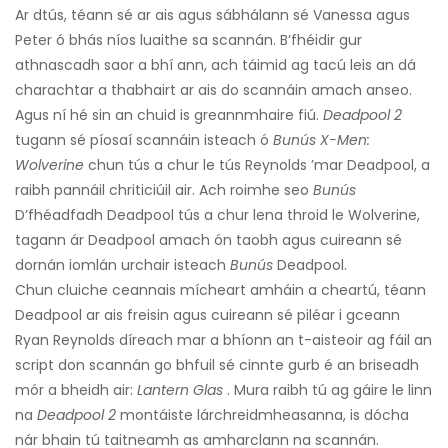
Ar dtús, téann sé ar ais agus sábhálann sé Vanessa agus
Peter ó bhás níos luaithe sa scannán. B’fhéidir gur
athnascadh saor a bhí ann, ach táimid ag tacú leis an dá
charachtar a thabhairt ar ais do scannáin amach anseo.
Agus ní hé sin an chuid is greannmhaire fiú.
Deadpool 2
tugann sé píosaí scannáin isteach ó
Bunús X-Men:
Wolverine
chun tús a chur le tús Reynolds ’mar Deadpool, a
raibh pannáil chriticiúil air. Ach roimhe seo
Bunús
D’fhéadfadh Deadpool tús a chur lena throid le Wolverine,
tagann ár Deadpool amach ón taobh agus cuireann sé
dornán iomlán urchair isteach
Bunús
Deadpool.
Chun cluiche ceannais mícheart amháin a cheartú, téann
Deadpool ar ais freisin agus cuireann sé piléar i gceann
Ryan Reynolds díreach mar a bhíonn an t-aisteoir ag fáil an
script don scannán go bhfuil sé cinnte gurb é an briseadh
mór a bheidh air:
Lantern Glas
. Mura raibh tú ag gáire le linn
na
Deadpool 2
montáiste lárchreidmheasanna, is dócha
nár bhain tú taitneamh as amharclann na scannán.