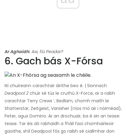
Ar Aghaidh:
Aw, fiú Peadar?
6. Gach bás X-Fórsa
Ní chuireann carachtair áirithe beo é. | Sionnach
Deadpool 2
chuir sé tús le cruthú X-Force, ar a raibh
carachtar Terry Crews ’, Bedlam, chomh maith le
Shatterstar, Zeitgeist, Vanisher (níos mó air i nóiméad),
Peter, agus Domino. Ar an drochuair, ba é sin an tease:
tease. Tar éis dó rabhaidh a fháil faoi chomhairleoir
gaoithe, shíl Deadpool fós go raibh sé ciallmhar don