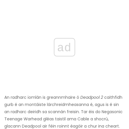
ad
An radharc iomlán is greannmhaire ó
Deadpool 2
caithfidh
gurb é an montáiste lárchreidmheasanna é, agus is é sin
an radharc deiridh sa scannán freisin. Tar éis do Negasonic
Teenage Warhead gléas taistil ama Cable a shocrú,
glacann Deadpool air féin roinnt éagóir a chur ina cheart.