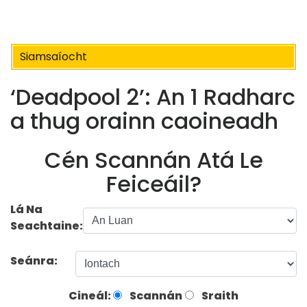
Siamsaíocht
‘Deadpool 2’: An 1 Radharc
a thug orainn caoineadh
Cén Scannán Atá Le
Feiceáil?
Lá Na
Seachtaine:
Seánra:
Cineál:
Scannán
Sraith