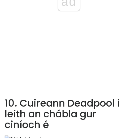
ad
10. Cuireann Deadpool i
leith an chábla gur
ciníoch é