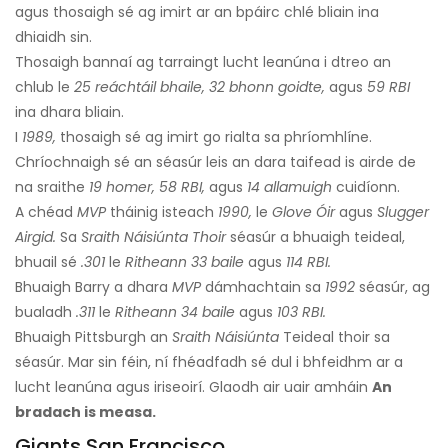
agus thosaigh sé ag imirt ar an bpáirc chlé bliain ina
dhiaidh sin.
Thosaigh bannaí ag tarraingt lucht leanúna i dtreo an
chlub le
25 reáchtáil bhaile, 32 bhonn goidte,
agus
59 RBI
ina dhara bliain.
I
1989,
thosaigh sé ag imirt go rialta sa phríomhlíne.
Chríochnaigh sé an séasúr leis an dara taifead is airde de
na sraithe
19 homer, 58 RBI,
agus
14 allamuigh
cuidíonn.
A chéad
MVP
tháinig isteach
1990,
le
Glove Óir
agus
Slugger
Airgid.
Sa
Sraith Náisiúnta Thoir
séasúr a bhuaigh teideal,
bhuail sé
.301
le
Ritheann 33 baile
agus
114 RBI.
Bhuaigh Barry a dhara
MVP
dámhachtain sa
1992
séasúr, ag
bualadh
.311
le
Ritheann 34 baile
agus
103 RBI.
Bhuaigh Pittsburgh an
Sraith Náisiúnta
Teideal thoir sa
séasúr. Mar sin féin, ní fhéadfadh sé dul i bhfeidhm ar a
lucht leanúna agus iriseoirí. Glaodh air uair amháin
An
bradach is measa.
Giants San Francisco