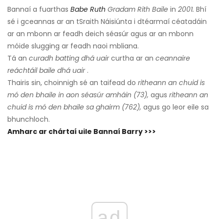
Bannaí a fuarthas
Babe Ruth
Gradam Rith Baile
in
2001.
Bhí
sé i gceannas ar an tSraith Náisiúnta i dtéarmaí céatadáin
ar an mbonn ar feadh deich séasúr agus ar an mbonn
móide slugging ar feadh naoi mbliana.
Tá an
curadh batting dhá uair
curtha ar an
ceannaire
reáchtáil baile dhá uair
.
Thairis sin, choinnigh sé an taifead do
ritheann an chuid is
mó den bhaile in aon séasúr amháin (73),
agus
ritheann an
chuid is mó den bhaile sa ghairm (762),
agus go leor eile sa
bhunchloch.
Amharc ar chártaí uile Bannaí Barry >>>
ad