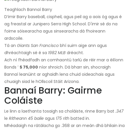
Teaghlach Bannaí Barry
D’imir Barry baseball, cispheil, agus peil ag a aois óg agus é
ag freastal ar Junipero Serra High School. D'imir sé do na
foirne sóisearacha agus sinsearacha dá fhoireann
ardscoile.
Tá an
Giants San Francisco
bhí suim aige ann agus
dhréachtaigh sé é sa
1982 MLB
dréacht.
Ach ní fhéadfadh an comhaontú tarlú de réir mar a éilíonn
Bonds ’
$ 75,000
níor shroich. Dá bharr sin, shocraigh
Bannaí leanúint ar aghaidh lena chuid oideachais agus
chuaigh siad le hOllscoil Stáit Arizona.
Bannaí Barry: Gairme
Coláiste
Le linn a laethanta tosaigh sa choláiste, rinne Barry bat
.347
le
Ritheann 45 baile
agus
175 rith
batted in.
Mhéadaigh na rátálacha go .368 ar an meán dhá bhliain ina