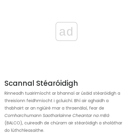
ad
Scannal Stéaróidigh
Rinneadh tuairimíocht ar bhannaí ar úsáid stéaróidigh a
threisíonn feidhmíocht i gcluichí. Bhí air aghaidh a
thabhairt ar an ngiúiré mar a thraenálaí, fear de
Comharchumann Saotharlainne Cheantar na mBá
(BALCO), cuireadh de chúram air stéaróidigh a sholáthar
do lúthchleasaithe.