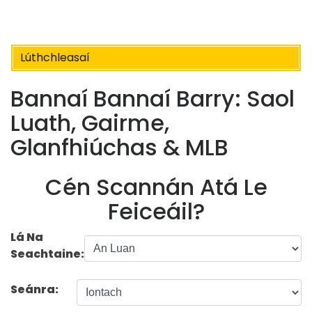
Lúthchleasaí
Bannaí Bannaí Barry: Saol
Luath, Gairme,
Glanfhiúchas & MLB
Cén Scannán Atá Le
Feiceáil?
Lá Na
Seachtaine:
Seánra: