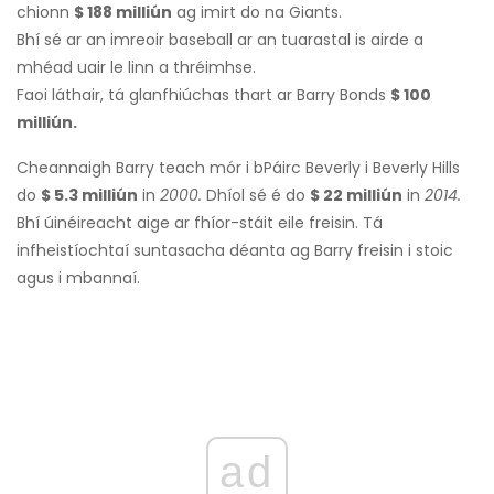
chionn
$ 188 milliún
ag imirt do na Giants.
Bhí sé ar an imreoir baseball ar an tuarastal is airde a
mhéad uair le linn a thréimhse.
Faoi láthair, tá glanfhiúchas thart ar Barry Bonds
$ 100
milliún.
Cheannaigh Barry teach mór i bPáirc Beverly i Beverly Hills
do
$ 5.3 milliún
in
2000.
Dhíol sé é do
$ 22 milliún
in
2014.
Bhí úinéireacht aige ar fhíor-stáit eile freisin. Tá
infheistíochtaí suntasacha déanta ag Barry freisin i stoic
agus i mbannaí.
ad