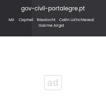
gov-civil-portalegre.pt
Mó
Cispheil
Rásaíocht
Cailín Lúthchleasaí
Gairme Airgid
ad