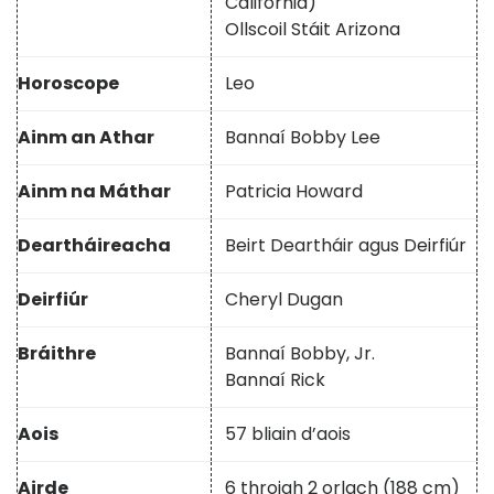
California)
Ollscoil Stáit Arizona
Horoscope
Leo
Ainm an Athar
Bannaí Bobby Lee
Ainm na Máthar
Patricia Howard
Deartháireacha
Beirt Deartháir agus Deirfiúr
Deirfiúr
Cheryl Dugan
Bráithre
Bannaí Bobby, Jr.
Bannaí Rick
Aois
57 bliain d’aois
Airde
6 throigh 2 orlach (188 cm)