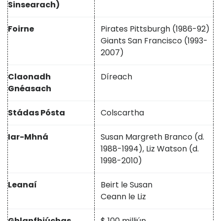
Sinsearach)
Foirne
Pirates Pittsburgh (1986-92)
Giants San Francisco (1993-
2007)
Claonadh
Díreach
Gnéasach
Stádas Pósta
Colscartha
Iar-Mhná
Susan Margreth Branco (d.
1988-1994), Liz Watson (d.
1998-2010)
Leanaí
Beirt le Susan
Ceann le Liz
Ghlanfhiúchas
$ 100 milliún