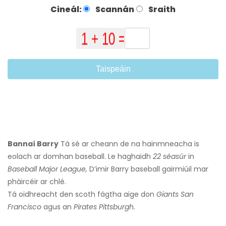
Cineál:
Scannán
Sraith
Taispeáin
Bannaí Barry
Tá sé ar cheann de na hainmneacha is
eolach ar domhan baseball. Le haghaidh
22 séasúr
in
Baseball Major League,
D’imir Barry baseball gairmiúil mar
pháircéir ar chlé.
Tá oidhreacht den scoth fágtha aige don
Giants San
Francisco
agus an
Pirates Pittsburgh.