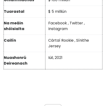
Tuarastal
$ 5 milliún
Na meáin
Facebook
,
Twitter
,
shóisialta
Instagram
Cailín
Cártaí Rookie
,
Sínithe
Jersey
Nuashonrú
Iúil, 2021
Deireanach