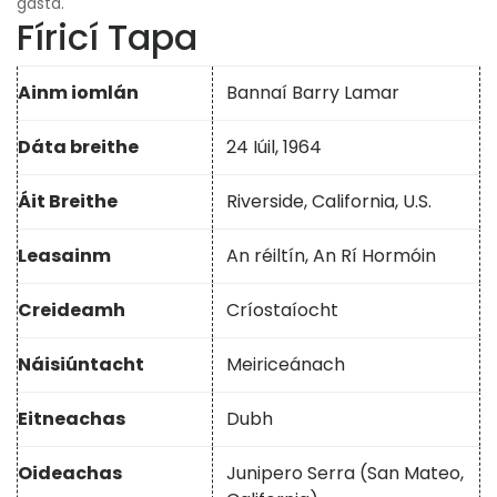
gasta.
Fíricí Tapa
Ainm iomlán
Bannaí Barry Lamar
Dáta breithe
24 Iúil, 1964
Áit Breithe
Riverside, California, U.S.
Leasainm
An réiltín, An Rí Hormóin
Creideamh
Críostaíocht
Náisiúntacht
Meiriceánach
Eitneachas
Dubh
Oideachas
Junipero Serra (San Mateo,