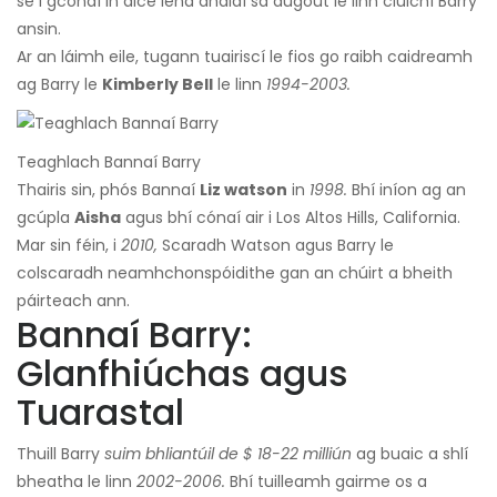
sé i gcónaí in aice lena dhaidí sa dugout le linn cluichí Barry
ansin.
Ar an láimh eile, tugann tuairiscí le fios go raibh caidreamh
ag Barry le
Kimberly Bell
le linn
1994-2003.
Teaghlach Bannaí Barry
Thairis sin, phós Bannaí
Liz watson
in
1998.
Bhí iníon ag an
gcúpla
Aisha
agus bhí cónaí air i Los Altos Hills, California.
Mar sin féin, i
2010,
Scaradh Watson agus Barry le
colscaradh neamhchonspóidithe gan an chúirt a bheith
páirteach ann.
Bannaí Barry:
Glanfhiúchas agus
Tuarastal
Thuill Barry
suim bhliantúil de $ 18-22 milliún
ag buaic a shlí
bheatha le linn
2002-2006.
Bhí tuilleamh gairme os a