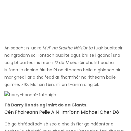
An seacht n-uaire
MVP na Sraithe Náisiúnta
fuair buaiteoir
na ngradam scil iontach buailte agus bhí sé i gcónaí sna
cúig bhuailteoir is fearr i
12
dá
17
séasúir cháilitheacha.
Is fearr le daoine áirithe Rí na ritheann baile a ghlaoch air
mar gheall ar a thaifead ar fhormhór na ritheann baile
gairme,
762.
Mar sin féin, níl an t-ainm oifigiúil.
Tá Barry Bonds ag imirt do na Giants.
Cén Fhoireann Peile A N-Imríonn Michael Oher Dó
Cé go bhféadfadh sé seo a bheith fíor go ndéantar a