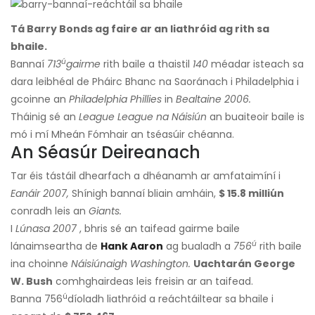
Tá Barry Bonds ag faire ar an liathróid ag rith sa
bhaile.
ú
Bannaí
713
gairme
rith baile a thaistil
140
méadar isteach sa
dara leibhéal de Pháirc Bhanc na Saoránach i Philadelphia i
gcoinne an
Philadelphia Phillies
in
Bealtaine
2006.
Tháinig sé an
League League na Náisiún
an buaiteoir baile is
mó i mí Mheán Fómhair an tséasúir chéanna.
An Séasúr Deireanach
Tar éis tástáil dhearfach a dhéanamh ar amfataimíní i
Eanáir 2007,
Shínigh bannaí bliain amháin,
$ 15.8 milliún
conradh leis an
Giants.
I
Lúnasa 2007
, bhris sé an taifead gairme baile
ú
lánaimseartha de
Hank Aaron
ag bualadh a
756
rith baile
ina choinne
Náisiúnaigh Washington.
Uachtarán George
W. Bush
comhghairdeas leis freisin ar an taifead.
ú
Banna 756
díoladh liathróid a reáchtáiltear sa bhaile i