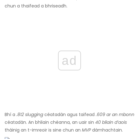
chun a thaifead a bhriseadh.
ad
Bhí a
.812 slugging
céatadán agus taifead
.609 ar an mbonn
céatadán. An bhliain chéanna, an uair sin
40 bliain d’aois
tháinig an t-imreoir is sine chun an
MVP
dámhachtain.