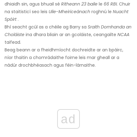
dhiaidh sin, agus bhuail sé
Ritheann 23 baile
le
66 RBI.
Chuir
na staitisticí seo leis
Uile-Mheiriceánach
roghnú le
Nuacht
Spóirt
.
Bhí seacht gcúl as a chéile ag Barry sa
Sraith Domhanda an
Choláiste
ina dhara bliain ar an gcoláiste, ceangailte
NCAA
taifead.
Beag beann ar a fheidhmíocht dochreidte ar an bpáirc,
níor thaitin a chomrádaithe foirne leis mar gheall ar a
nádúr drochbhéasach agus féin-lárnaithe.
ad