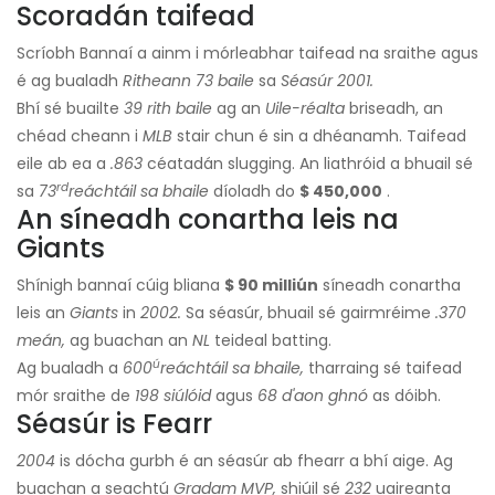
Scoradán taifead
Scríobh Bannaí a ainm i mórleabhar taifead na sraithe agus
é ag bualadh
Ritheann 73 baile
sa
Séasúr 2001.
Bhí sé buailte
39 rith baile
ag an
Uile-réalta
briseadh, an
chéad cheann i
MLB
stair chun é sin a dhéanamh. Taifead
eile ab ea a
.863
céatadán slugging. An liathróid a bhuail sé
rd
sa
73
reáchtáil sa bhaile
díoladh do
$ 450,000
.
An síneadh conartha leis na
Giants
Shínigh bannaí cúig bliana
$ 90 milliún
síneadh conartha
leis an
Giants
in
2002.
Sa séasúr, bhuail sé gairmréime
.370
meán,
ag buachan an
NL
teideal batting.
ú
Ag bualadh a
600
reáchtáil sa bhaile,
tharraing sé taifead
mór sraithe de
198 siúlóid
agus
68 d'aon ghnó
as dóibh.
Séasúr is Fearr
2004
is dócha gurbh é an séasúr ab fhearr a bhí aige. Ag
buachan a seachtú
Gradam MVP,
shiúil sé
232
uaireanta