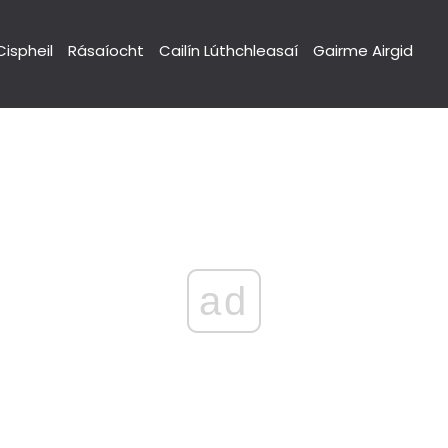
Cispheil
Rásaíocht
Cailín Lúthchleasaí
Gairme Airgid
ad