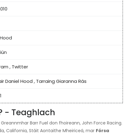
010
 Hood
liún
gram
,
Twitter
ir Daniel Hood
,
Tarraing Giaranna Rás
1
? - Teaghlach
m Greannmhar Barr Fuel don fhoireann, John Force Racing.
da, California, Stáit Aontaithe Mheiriceá, mar
Fórsa