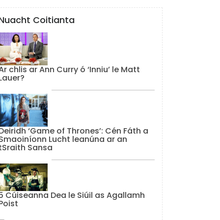
Nuacht Coitianta
Ar chlis ar Ann Curry ó ‘Inniu’ le Matt
Lauer?
Deiridh ‘Game of Thrones’: Cén Fáth a
Smaoiníonn Lucht leanúna ar an
tSraith Sansa
5 Cúiseanna Dea le Siúil as Agallamh
Poist