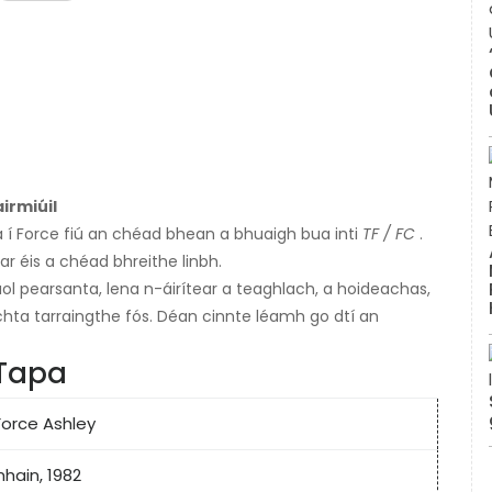
irmiúil
a í Force fiú an chéad bhean a bhuaigh bua inti
TF / FC
.
tar éis a chéad bhreithe linbh.
saol pearsanta, lena n-áirítear a teaghlach, a hoideachas,
íochta tarraingthe fós. Déan cinnte léamh go dtí an
 Tapa
orce Ashley
hain, 1982