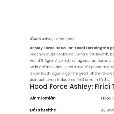
Ashley Force Hood, iar-rásaí tarraingthe ga
Seachas duais Rookie na Bliana a thuilleamh, b
Ach d’fhógair sí go raibh sí ag scor ón tionscal 
Sa lá atá inniu ann, glacfaimid súil ghéar ar a 
a saol luath, agus a gairme gearr-shaoil ​​rása
deireadh chun tuilleadh a fháil amach fúithi.
Hood Force Ashley: Fíricí
Ainm iomlán
Hood F
Dáta breithe
29 Sam