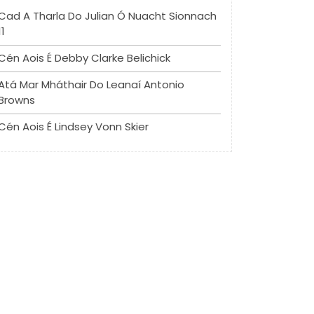
Cad A Tharla Do Julian Ó Nuacht Sionnach
11
Cén Aois É Debby Clarke Belichick
Atá Mar Mháthair Do Leanaí Antonio
Browns
Cén Aois É Lindsey Vonn Skier