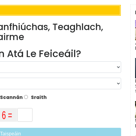
anfhiúchas, Teaghlach,
Gairme
 Atá Le Feiceáil?
Scannán
Sraith
Taispeáin