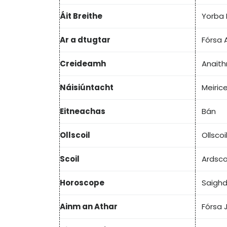
Áit Breithe
Yorba 
Ar a dtugtar
Fórsa 
Creideamh
Anaith
Náisiúntacht
Meiric
Eitneachas
Bán
Ollscoil
Ollscoi
Scoil
Ardsco
Horoscope
Saighd
Ainm an Athar
Fórsa 