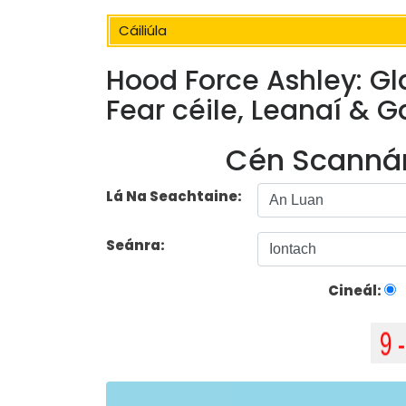
Cáiliúla
Hood Force Ashley: Gl
Fear céile, Leanaí & 
Cén Scannán
Lá Na Seachtaine:
Seánra:
Cineál: