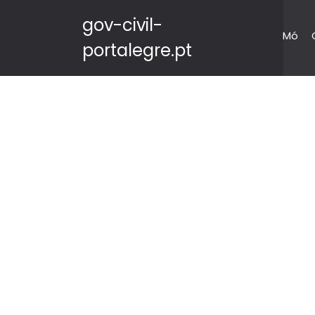
gov-civil-
Mó
portalegre.pt