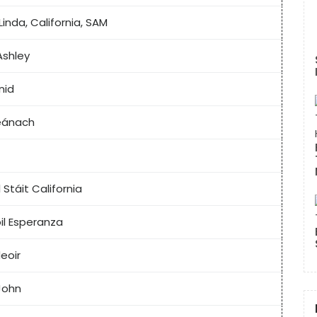
Linda, California, SAM
Ashley
nid
eánach
l Stáit California
il Esperanza
eoir
John