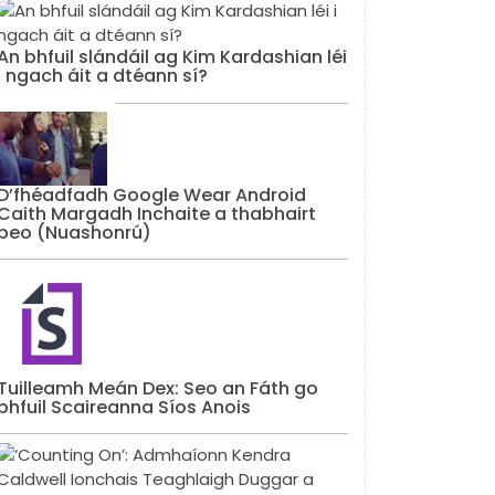
An bhfuil slándáil ag Kim Kardashian léi
i ngach áit a dtéann sí?
D’fhéadfadh Google Wear Android
Caith Margadh Inchaite a thabhairt
beo (Nuashonrú)
Tuilleamh Meán Dex: Seo an Fáth go
bhfuil Scaireanna Síos Anois