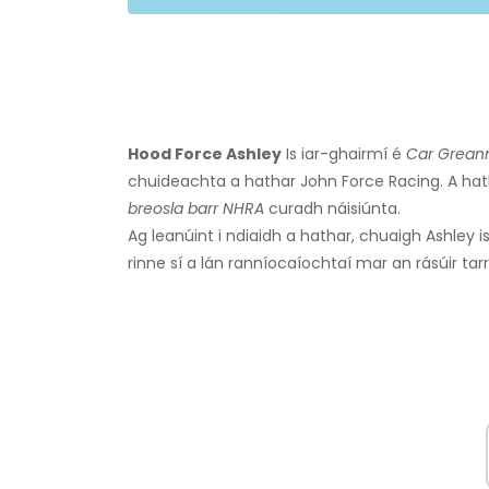
Hood Force Ashley
Is iar-ghairmí é
Car Greann
chuideachta a hathar John Force Racing. A hat
breosla barr NHRA
curadh náisiúnta.
Ag leanúint i ndiaidh a hathar, chuaigh Ashley i
rinne sí a lán ranníocaíochtaí mar an rásúir tar