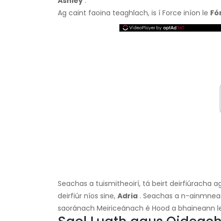
Ashley
.
Ag caint faoina teaghlach, is í Force iníon le
Fó
Seachas a tuismitheoirí, tá beirt deirfiúracha 
deirfiúr níos sine,
Adria
. Seachas a n-ainmneacha
saoránach Meiriceánach é Hood a bhaineann le