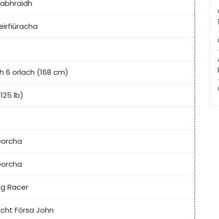
Labhraidh
eirfiúracha
gh 6 orlach (168 cm)
125 lb)
Dorcha
Dorcha
ng Racer
cht Fórsa John