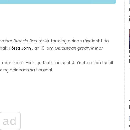
mhar Breosla Barr
rásúir tarraing a rinne rásaíocht do
hair,
Fórsa John
, an 16-am
Gluaisteán greannmhar
steach sa rás-rian go luath ina saol. Ar ámharaí an tsaoil,
raing baineann sa tionscal.
ad