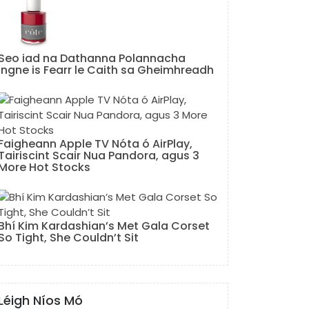
Seo iad na Dathanna Polannacha
Ingne is Fearr le Caith sa Gheimhreadh
Faigheann Apple TV Nóta ó AirPlay,
Tairiscint Scair Nua Pandora, agus 3
More Hot Stocks
Bhí Kim Kardashian’s Met Gala Corset
So Tight, She Couldn’t Sit
Léigh Níos Mó