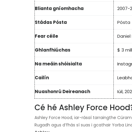
Blianta gníomhacha
2007-2
Stádas Pósta
Pósta
Fear céile
Daniel
Ghlanfhiúchas
$ 3 mil
Na meáin shóisialta
Insta
Cailín
Leabha
Nuashonrú Deireanach
Iúil, 202
Cé hé Ashley Force Hood
Ashley Force Hood, iar-rásaí tarraingthe Cúra
Rugadh agus d’fhás sí suas i gcathair Yorba Lin