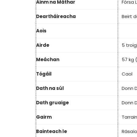
Ainm na Máthar
Fórsa 
Deartháireacha
Beirt d
Aois
Airde
5 troi
Meáchan
57 kg (
Tógáil
Caol
Dath na súl
Donn 
Dath gruaige
Donn 
Gairm
Tarrai
Bainteach le
Rásaío