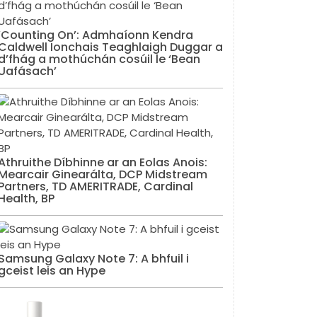
‘Counting On’: Admhaíonn Kendra
Caldwell Ionchais Teaghlaigh Duggar a
d’fhág a mothúchán cosúil le ‘Bean
Uafásach’
Athruithe Díbhinne ar an Eolas Anois:
Mearcair Ginearálta, DCP Midstream
Partners, TD AMERITRADE, Cardinal
Health, BP
Samsung Galaxy Note 7: A bhfuil i
gceist leis an Hype