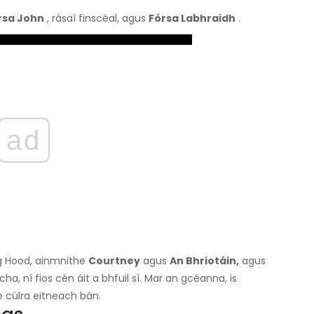
rsa John
, rásaí finscéal, agus
Fórsa Labhraidh
.
ad
ag Hood, ainmnithe
Courtney
agus
An Bhriotáin,
agus
, ní fios cén áit a bhfuil sí. Mar an gcéanna, is
 cúlra eitneach bán.